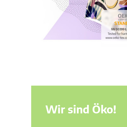
IW 00399 Ł
Tested for har
www.oeko-tex.c
Wir sind Öko!