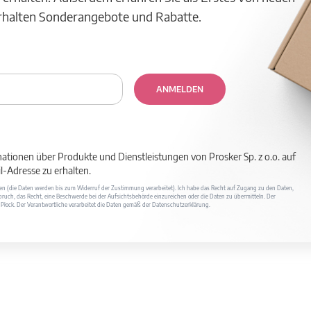
erhalten Sonderangebote und Rabatte.
ANMELDEN
mationen über Produkte und Dienstleistungen von Prosker Sp. z o.o. auf
-Adresse zu erhalten.
ufen (die Daten werden bis zum Widerruf der Zustimmung verarbeitet). Ich habe das Recht auf Zugang zu den Daten,
ruch, das Recht, eine Beschwerde bei der Aufsichtsbehörde einzureichen oder die Daten zu übermitteln. Der
400 Płock. Der Verantwortliche verarbeitet die Daten gemäß der Datenschutzerklärung.