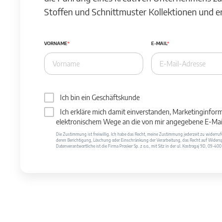
Stoffen und Schnittmuster Kollektionen und 
VORNAME
E-MAIL
Ich bin ein Geschäftskunde
Ich erkläre mich damit einverstanden, Marketinginfor
elektronischem Wege an die von mir angegebene E-Mail
Die Zustimmung ist freiwillig. Ich habe das Recht, meine Zustimmung jederzeit zu widerr
deren Berichtigung, Löschung oder Einschränkung der Verarbeitung, das Recht auf Widersp
Datenverantwortliche ist die Firma Prosker Sp. z o.o., mit Sitz in der ul. Kostrogaj 9D, 09-