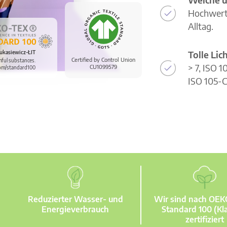
Hochwerti
Alltag.
Tolle Li
ukasiewicz-ŁIT
Certified by Control Union
mful substances.
> 7, ISO 
CU1099579
om/standard100
ISO 105-C
Reduzierter Wasser- und
Wir sind nach OE
Energieverbrauch
Standard 100 (Kla
zertifiziert