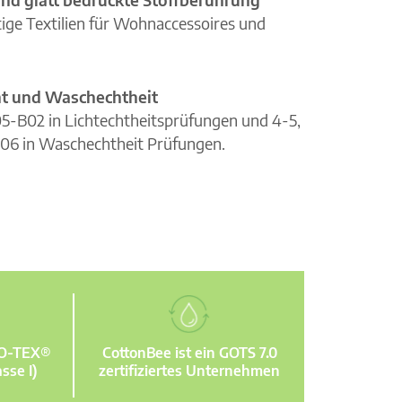
ge Textilien für Wohnaccessoires und
cht und Waschechtheit
105-B02 in Lichtechtheitsprüfungen und 4-5,
06 in Waschechtheit Prüfungen.
KO-TEX®
CottonBee ist ein GOTS 7.0
sse I)
zertifiziertes Unternehmen