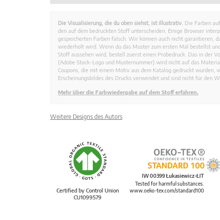
Die Visualisierung, die du oben siehst, ist illustrativ.
Die Farben auf
den auf dem bedruckten Stoff unterscheiden. Einige Browser interp
gespeicherten Farben falsch. Wir können auch nicht garantieren, 
wiederholt wird. Wenn du das Muster zum ersten Mal bestellst und
Stoff aussehen wird, bestell zuerst einen Probedruck. Das in der 
(Adobe Stock-Logo und Musternummer) wird nicht auf das Material
Coupons, die mit einem Motiv aus dem Katalog gedruckt wurden, 
Erscheinungsbildes des Drucks verwendet und sind nicht für den W
Mehr über die Farbwiedergabe auf dem Stoff erfahren.
Weitere Designs des Autors
IW 00399 Łukasiewicz-ŁIT
Tested for harmful substances.
Certified by Control Union
www.oeko-tex.com/standard100
CU1099579