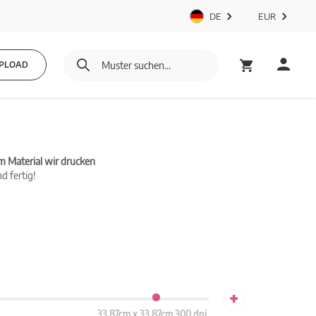
DE
EUR
PLOAD
m Material wir drucken
d fertig!
+
33.87cm x 33.87cm 300 dpi