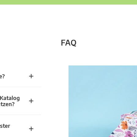
FAQ
e?
 Katalog
utzen?
ster