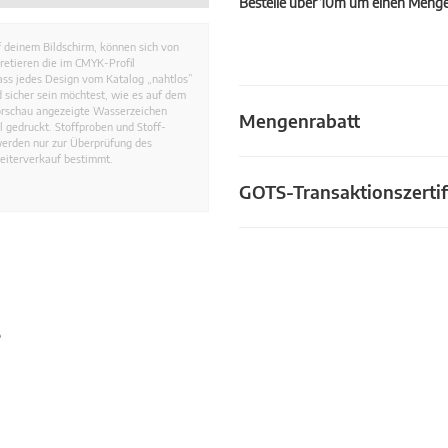
Bestelle über 10m um einen Mengen
 deinem Bildschirm, können sich von
retieren die im CMYK-Profil
dass jedes Design vom Katalog „nahtlos”
 sicher sein möchtest, wie es auf dem
Vorschau angezeigte Wasserzeichen
Mengenrabatt
 gedruckt. Stoffproben und Stoff-
werden nur zur Überprüfung des
eiterverkauf bestimmt.
GOTS-Transaktionszertif