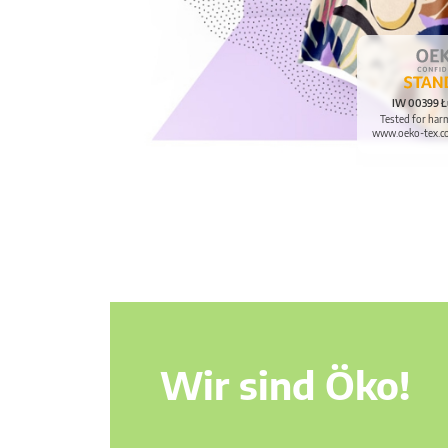
IW 00399 Ł
Tested for har
www.oeko-tex.c
Wir sind Öko!