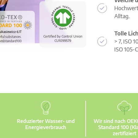
Hochwerti
Alltag.
Tolle Li
ukasiewicz-ŁIT
Certified by Control Union
mful substances.
> 7, ISO 
CU1099579
om/standard100
ISO 105-C
Reduzierter Wasser- und
Wir sind nach OE
Energieverbrauch
Standard 100 (Kla
zertifiziert