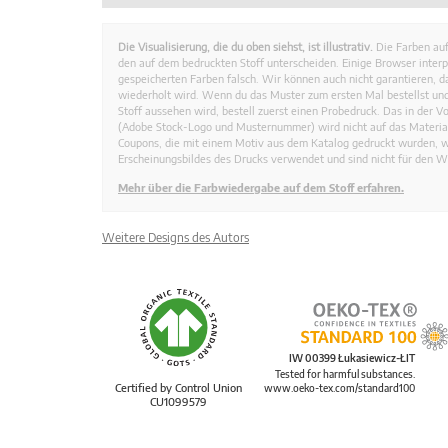
Die Visualisierung, die du oben siehst, ist illustrativ.
Die Farben auf
den auf dem bedruckten Stoff unterscheiden. Einige Browser interp
gespeicherten Farben falsch. Wir können auch nicht garantieren, 
wiederholt wird. Wenn du das Muster zum ersten Mal bestellst und
Stoff aussehen wird, bestell zuerst einen Probedruck. Das in der 
(Adobe Stock-Logo und Musternummer) wird nicht auf das Material
Coupons, die mit einem Motiv aus dem Katalog gedruckt wurden, 
Erscheinungsbildes des Drucks verwendet und sind nicht für den W
Mehr über die Farbwiedergabe auf dem Stoff erfahren.
Weitere Designs des Autors
IW 00399 Łukasiewicz-ŁIT
Tested for harmful substances.
Certified by Control Union
www.oeko-tex.com/standard100
CU1099579