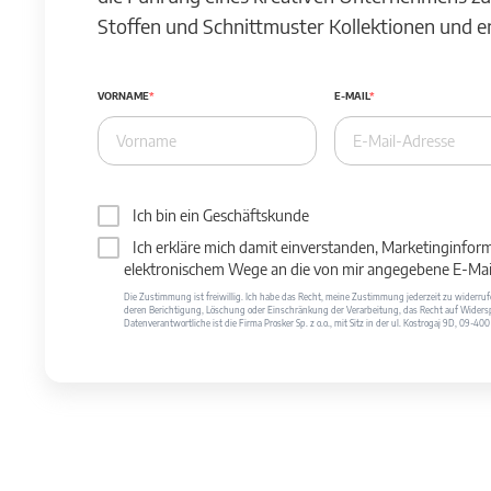
Stoffen und Schnittmuster Kollektionen und 
VORNAME
E-MAIL
Ich bin ein Geschäftskunde
Ich erkläre mich damit einverstanden, Marketinginfor
elektronischem Wege an die von mir angegebene E-Mail
Die Zustimmung ist freiwillig. Ich habe das Recht, meine Zustimmung jederzeit zu widerr
deren Berichtigung, Löschung oder Einschränkung der Verarbeitung, das Recht auf Widersp
Datenverantwortliche ist die Firma Prosker Sp. z o.o., mit Sitz in der ul. Kostrogaj 9D, 09-