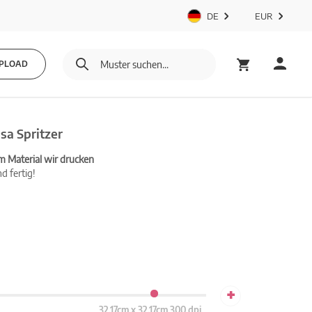
DE
EUR
PLOAD
sa Spritzer
m Material wir drucken
d fertig!
+
32.17cm x 32.17cm 300 dpi