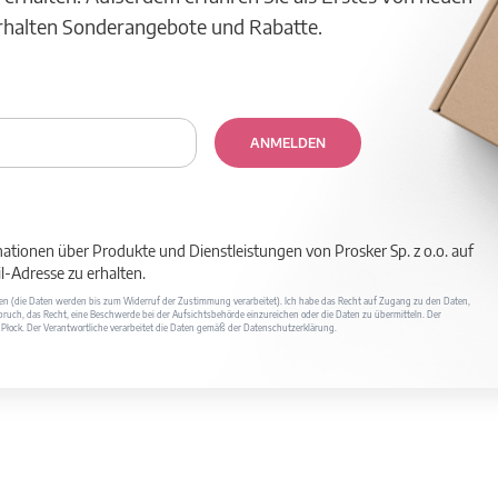
erhalten Sonderangebote und Rabatte.
ANMELDEN
mationen über Produkte und Dienstleistungen von Prosker Sp. z o.o. auf
-Adresse zu erhalten.
ufen (die Daten werden bis zum Widerruf der Zustimmung verarbeitet). Ich habe das Recht auf Zugang zu den Daten,
ruch, das Recht, eine Beschwerde bei der Aufsichtsbehörde einzureichen oder die Daten zu übermitteln. Der
400 Płock. Der Verantwortliche verarbeitet die Daten gemäß der Datenschutzerklärung.