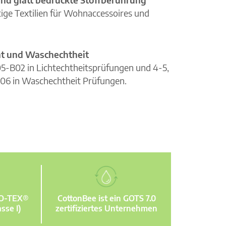
ge Textilien für Wohnaccessoires und
cht und Waschechtheit
105-B02 in Lichtechtheitsprüfungen und 4-5,
06 in Waschechtheit Prüfungen.
KO-TEX®
CottonBee ist ein GOTS 7.0
sse I)
zertifiziertes Unternehmen