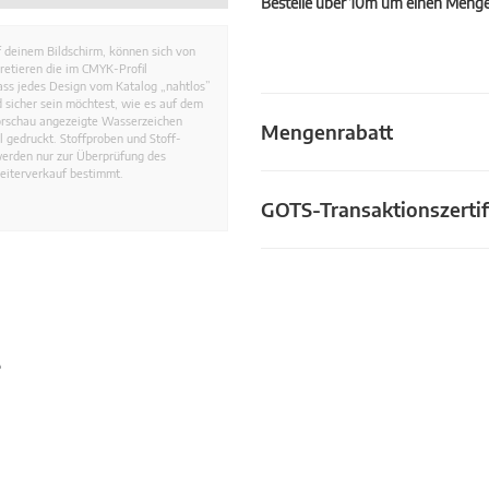
Bestelle über 10m um einen Mengen
 deinem Bildschirm, können sich von
retieren die im CMYK-Profil
dass jedes Design vom Katalog „nahtlos”
 sicher sein möchtest, wie es auf dem
Vorschau angezeigte Wasserzeichen
Mengenrabatt
 gedruckt. Stoffproben und Stoff-
werden nur zur Überprüfung des
eiterverkauf bestimmt.
GOTS-Transaktionszertif