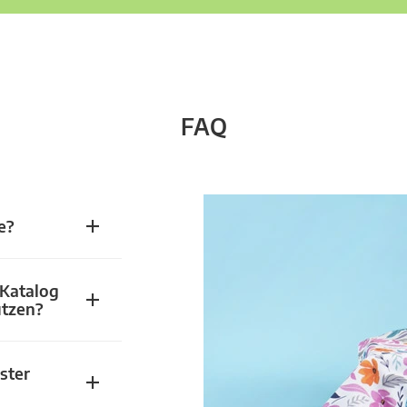
FAQ
e?
 Katalog
utzen?
ster