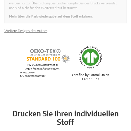
werden nur zur Überprüfung des Erscheinungsbildes des Drucks verwendet
und sind nicht für den Weiterverkauf bestimmt.
Mehr über die Farbwiedergabe auf dem Stoff erfahren.
Weitere Designs des Autors
IW 00399 Łukasiewicz-ŁIT
Tested for harmful substances.
www.oeko-
Certified by Control Union
tex.com/standard100
CU1099579
Drucken Sie Ihren individuellen
Stoff