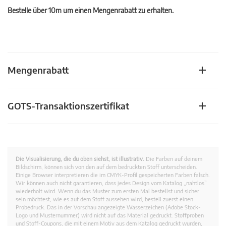
Bestelle über 10m um einen Mengenrabatt zu erhalten.
Mengenrabatt
GOTS-Transaktionszertifikat
Die Visualisierung, die du oben siehst, ist illustrativ.
Die Farben auf deinem
Bildschirm, können sich von den auf dem bedruckten Stoff unterscheiden.
Einige Browser interpretieren die im CMYK-Profil gespeicherten Farben falsch.
Wir können auch nicht garantieren, dass jedes Design vom Katalog „nahtlos”
wiederholt wird. Wenn du das Muster zum ersten Mal bestellst und sicher
sein möchtest, wie es auf dem Stoff aussehen wird, bestell zuerst einen
Probedruck. Das in der Vorschau angezeigte Wasserzeichen (Adobe Stock-
Logo und Musternummer) wird nicht auf das Material gedruckt. Stoffproben
und Stoff-Coupons, die mit einem Motiv aus dem Katalog gedruckt wurden,