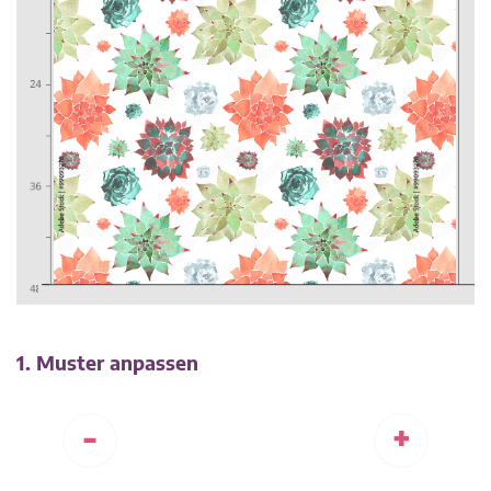
1. Muster anpassen
-
+