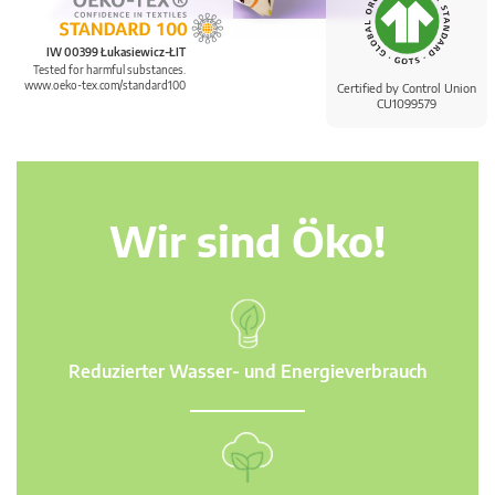
IW 00399 Łukasiewicz-ŁIT
Tested for harmful substances.
www.oeko-tex.com/standard100
Certified by Control Union
CU1099579
Wir sind Öko!
Reduzierter Wasser- und Energieverbrauch