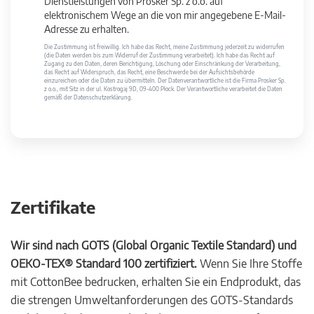
Dienstleistungen von Prosker Sp. z o.o. auf
elektronischem Wege an die von mir angegebene E-Mail-
Adresse zu erhalten.
Die Zustimmung ist freiwillig. Ich habe das Recht, meine Zustimmung jederzeit zu widerrufen
(die Daten werden bis zum Widerruf der Zustimmung verarbeitet). Ich habe das Recht auf
Zugang zu den Daten, deren Berichtigung, Löschung oder Einschränkung der Verarbeitung,
das Recht auf Widerspruch, das Recht, eine Beschwerde bei der Aufsichtsbehörde
einzureichen oder die Daten zu übermitteln. Der Datenverantwortliche ist die Firma Prosker Sp.
z o.o., mit Sitz in der ul. Kostrogaj 9D, 09-400 Płock. Der Verantwortliche verarbeitet die Daten
gemäß der Datenschutzerklärung.
Zertifikate
Wir sind nach GOTS (Global Organic Textile Standard) und
OEKO-TEX® Standard 100 zertifiziert.
Wenn Sie Ihre Stoffe
mit CottonBee bedrucken, erhalten Sie ein Endprodukt, das
die strengen Umweltanforderungen des GOTS-Standards