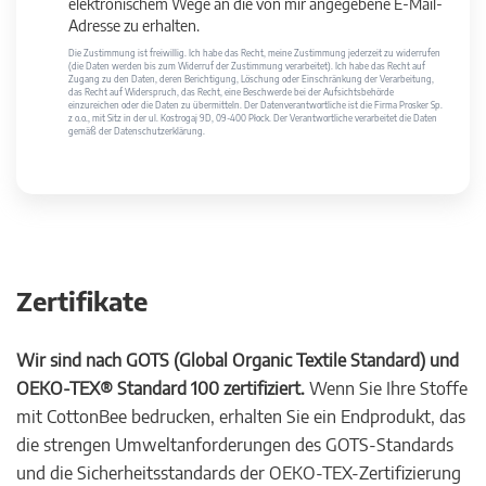
elektronischem Wege an die von mir angegebene E-Mail-
Adresse zu erhalten.
Die Zustimmung ist freiwillig. Ich habe das Recht, meine Zustimmung jederzeit zu widerrufen
(die Daten werden bis zum Widerruf der Zustimmung verarbeitet). Ich habe das Recht auf
Zugang zu den Daten, deren Berichtigung, Löschung oder Einschränkung der Verarbeitung,
das Recht auf Widerspruch, das Recht, eine Beschwerde bei der Aufsichtsbehörde
einzureichen oder die Daten zu übermitteln. Der Datenverantwortliche ist die Firma Prosker Sp.
z o.o., mit Sitz in der ul. Kostrogaj 9D, 09-400 Płock. Der Verantwortliche verarbeitet die Daten
gemäß der Datenschutzerklärung.
Zertifikate
Wir sind nach GOTS (Global Organic Textile Standard) und
OEKO-TEX® Standard 100 zertifiziert.
Wenn Sie Ihre Stoffe
mit CottonBee bedrucken, erhalten Sie ein Endprodukt, das
die strengen Umweltanforderungen des GOTS-Standards
und die Sicherheitsstandards der OEKO-TEX-Zertifizierung