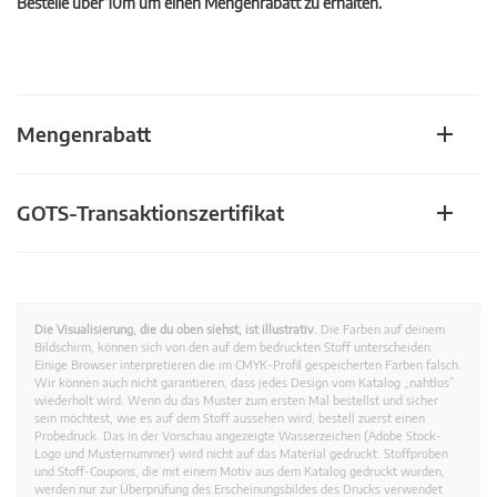
Bestelle über 10m um einen Mengenrabatt zu erhalten.
Mengenrabatt
GOTS-Transaktionszertifikat
Die Visualisierung, die du oben siehst, ist illustrativ.
Die Farben auf deinem
Bildschirm, können sich von den auf dem bedruckten Stoff unterscheiden.
Einige Browser interpretieren die im CMYK-Profil gespeicherten Farben falsch.
Wir können auch nicht garantieren, dass jedes Design vom Katalog „nahtlos”
wiederholt wird. Wenn du das Muster zum ersten Mal bestellst und sicher
sein möchtest, wie es auf dem Stoff aussehen wird, bestell zuerst einen
Probedruck. Das in der Vorschau angezeigte Wasserzeichen (Adobe Stock-
Logo und Musternummer) wird nicht auf das Material gedruckt. Stoffproben
und Stoff-Coupons, die mit einem Motiv aus dem Katalog gedruckt wurden,
werden nur zur Überprüfung des Erscheinungsbildes des Drucks verwendet