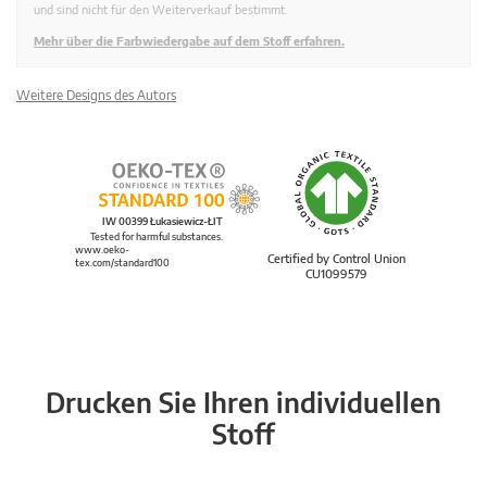
und sind nicht für den Weiterverkauf bestimmt.
Mehr über die Farbwiedergabe auf dem Stoff erfahren.
Weitere Designs des Autors
IW 00399 Łukasiewicz-ŁIT
Tested for harmful substances.
www.oeko-
Certified by Control Union
tex.com/standard100
CU1099579
Drucken Sie Ihren individuellen
Stoff