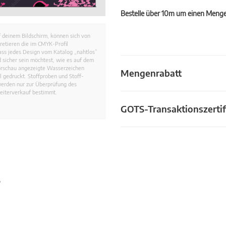
Bestelle über 10m um einen Mengen
 deinem Bildschirm, können sich von
retieren die im CMYK-Profil
dass jedes Design vom Katalog „nahtlos”
 sicher sein möchtest, wie es auf dem
Vorschau angezeigte Wasserzeichen
Mengenrabatt
 gedruckt. Stoffproben und Stoff-
werden nur zur Überprüfung des
eiterverkauf bestimmt.
GOTS-Transaktionszertif