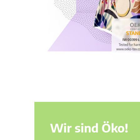
IW 00399 Ł
Tested for har
www.oeko-tex.c
Wir sind Öko!