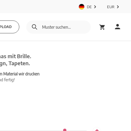
DE
EUR
PLOAD
s mit Brille.
gn, Tapeten.
m Material wir drucken
d fertig!
+