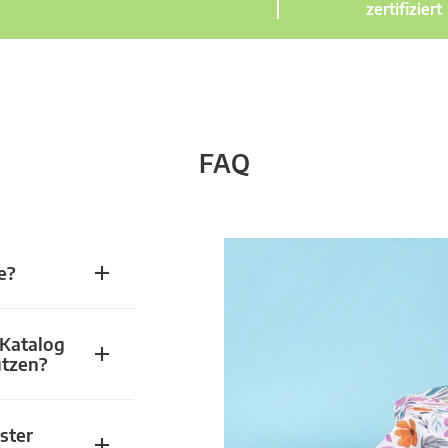
zertifiziert
FAQ
e?
 Katalog
utzen?
ster