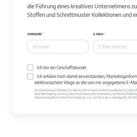
die Führung eines kreativen Unternehmens zu
Stoffen und Schnittmuster Kollektionen und 
VORNAME
E-MAIL
Ich bin ein Geschäftskunde
Ich erkläre mich damit einverstanden, Marketinginfor
elektronischem Wege an die von mir angegebene E-Mail
Die Zustimmung ist freiwillig. Ich habe das Recht, meine Zustimmung jederzeit zu widerr
deren Berichtigung, Löschung oder Einschränkung der Verarbeitung, das Recht auf Widersp
Datenverantwortliche ist die Firma Prosker Sp. z o.o., mit Sitz in der ul. Kostrogaj 9D, 09-