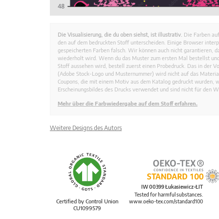
Die Visualisierung, die du oben siehst, ist illustrativ.
Die Farben auf
den auf dem bedruckten Stoff unterscheiden. Einige Browser interp
gespeicherten Farben falsch. Wir können auch nicht garantieren, 
wiederholt wird. Wenn du das Muster zum ersten Mal bestellst und
Stoff aussehen wird, bestell zuerst einen Probedruck. Das in der 
(Adobe Stock-Logo und Musternummer) wird nicht auf das Material
Coupons, die mit einem Motiv aus dem Katalog gedruckt wurden, 
Erscheinungsbildes des Drucks verwendet und sind nicht für den W
Mehr über die Farbwiedergabe auf dem Stoff erfahren.
Weitere Designs des Autors
IW 00399 Łukasiewicz-ŁIT
Tested for harmful substances.
Certified by Control Union
www.oeko-tex.com/standard100
CU1099579