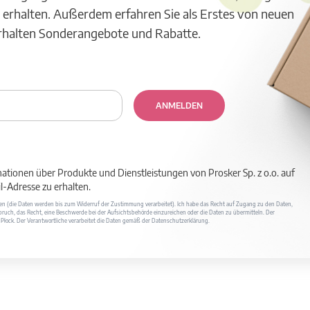
 erhalten. Außerdem erfahren Sie als Erstes von neuen
erhalten Sonderangebote und Rabatte.
ANMELDEN
mationen über Produkte und Dienstleistungen von Prosker Sp. z o.o. auf
-Adresse zu erhalten.
ufen (die Daten werden bis zum Widerruf der Zustimmung verarbeitet). Ich habe das Recht auf Zugang zu den Daten,
ruch, das Recht, eine Beschwerde bei der Aufsichtsbehörde einzureichen oder die Daten zu übermitteln. Der
400 Płock. Der Verantwortliche verarbeitet die Daten gemäß der Datenschutzerklärung.