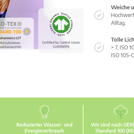
Weiche u
Hochwerti
Alltag.
Tolle Li
ukasiewicz-ŁIT
Certified by Control Union
mful substances.
> 7, ISO 
CU1099579
om/standard100
ISO 105-C
Reduzierter Wasser- und
Wir sind nach OE
Energieverbrauch
Standard 100 (Kla