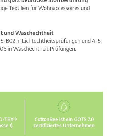
ge Textilien für Wohnaccessoires und
cht und Waschechtheit
105-B02 in Lichtechtheitsprüfungen und 4-5,
06 in Waschechtheit Prüfungen.
KO-TEX®
CottonBee ist ein GOTS 7.0
sse I)
zertifiziertes Unternehmen