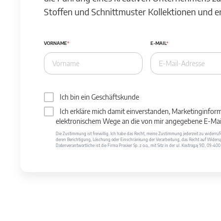
Stoffen und Schnittmuster Kollektionen und 
VORNAME
E-MAIL
Ich bin ein Geschäftskunde
Ich erkläre mich damit einverstanden, Marketinginfor
elektronischem Wege an die von mir angegebene E-Mail
Die Zustimmung ist freiwillig. Ich habe das Recht, meine Zustimmung jederzeit zu widerr
deren Berichtigung, Löschung oder Einschränkung der Verarbeitung, das Recht auf Widersp
Datenverantwortliche ist die Firma Prosker Sp. z o.o., mit Sitz in der ul. Kostrogaj 9D, 09-