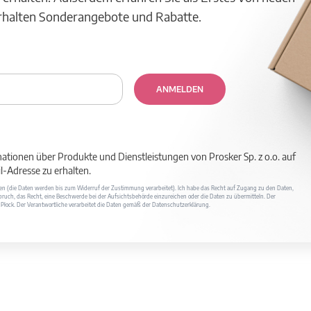
erhalten Sonderangebote und Rabatte.
ANMELDEN
mationen über Produkte und Dienstleistungen von Prosker Sp. z o.o. auf
-Adresse zu erhalten.
ufen (die Daten werden bis zum Widerruf der Zustimmung verarbeitet). Ich habe das Recht auf Zugang zu den Daten,
ruch, das Recht, eine Beschwerde bei der Aufsichtsbehörde einzureichen oder die Daten zu übermitteln. Der
400 Płock. Der Verantwortliche verarbeitet die Daten gemäß der Datenschutzerklärung.