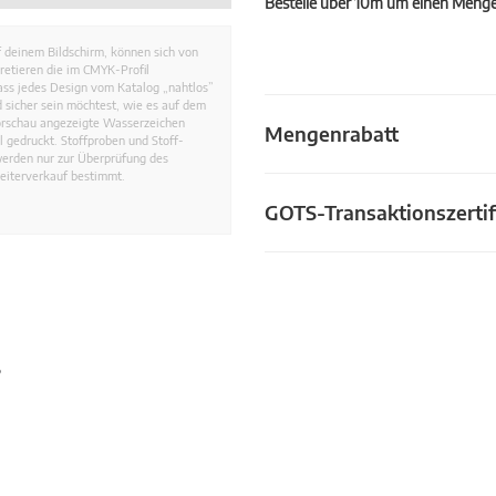
Bestelle über 10m um einen Mengen
 deinem Bildschirm, können sich von
retieren die im CMYK-Profil
dass jedes Design vom Katalog „nahtlos”
 sicher sein möchtest, wie es auf dem
Vorschau angezeigte Wasserzeichen
Mengenrabatt
 gedruckt. Stoffproben und Stoff-
werden nur zur Überprüfung des
eiterverkauf bestimmt.
GOTS-Transaktionszertif