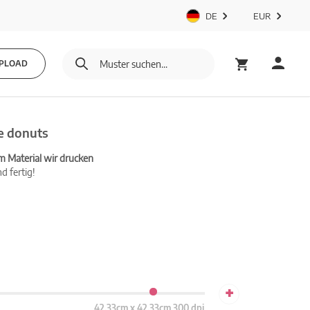
DE
EUR
PLOAD
e donuts
m Material wir drucken
d fertig!
+
42.33cm x 42.33cm 300 dpi