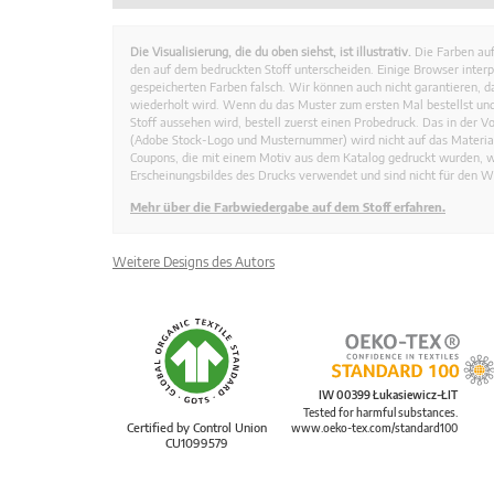
Die Visualisierung, die du oben siehst, ist illustrativ.
Die Farben auf
den auf dem bedruckten Stoff unterscheiden. Einige Browser interp
gespeicherten Farben falsch. Wir können auch nicht garantieren, 
wiederholt wird. Wenn du das Muster zum ersten Mal bestellst und
Stoff aussehen wird, bestell zuerst einen Probedruck. Das in der 
(Adobe Stock-Logo und Musternummer) wird nicht auf das Material
Coupons, die mit einem Motiv aus dem Katalog gedruckt wurden, 
Erscheinungsbildes des Drucks verwendet und sind nicht für den W
Mehr über die Farbwiedergabe auf dem Stoff erfahren.
Weitere Designs des Autors
IW 00399 Łukasiewicz-ŁIT
Tested for harmful substances.
Certified by Control Union
www.oeko-tex.com/standard100
CU1099579