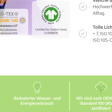
Hochwerti
Alltag.
Tolle Li
ukasiewicz-ŁIT
Certified by Control Union
mful substances.
> 7, ISO 
CU1099579
om/standard100
ISO 105-C
Reduzierter Wasser- und
Wir sind nach OE
Energieverbrauch
Standard 100 (Kla
zertifiziert