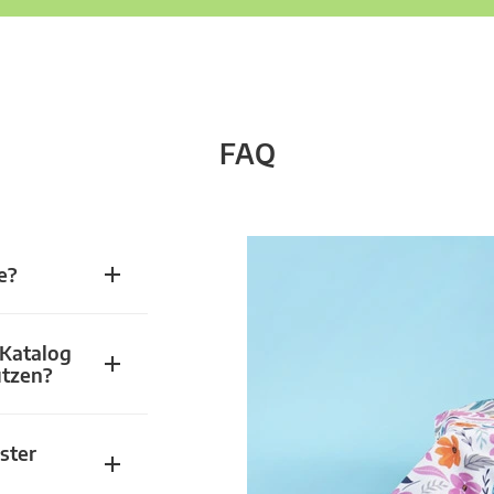
FAQ
e?
 Katalog
utzen?
ster