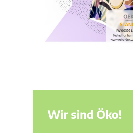
IW 00399 Ł
Tested for har
www.oeko-tex.c
Wir sind Öko!