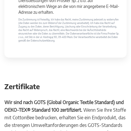
Dienstleistungen von Prosker Sp. z o.o. auf
elektronischem Wege an die von mir angegebene E-Mail-
Adresse zu erhalten.
Die Zustimmung ist freiwillig. Ich habe das Recht, meine Zustimmung jederzeit zu widerrufen
(die Daten werden bis zum Widerruf der Zustimmung verarbeitet). Ich habe das Recht auf
Zugang zu den Daten, deren Berichtigung, Löschung oder Einschränkung der Verarbeitung,
das Recht auf Widerspruch, das Recht, eine Beschwerde bei der Aufsichtsbehörde
einzureichen oder die Daten zu übermitteln. Der Datenverantwortliche ist die Firma Prosker Sp.
z o.o., mit Sitz in der ul. Kostrogaj 9D, 09-400 Płock. Der Verantwortliche verarbeitet die Daten
gemäß der Datenschutzerklärung.
Zertifikate
Wir sind nach GOTS (Global Organic Textile Standard) und
OEKO-TEX® Standard 100 zertifiziert.
Wenn Sie Ihre Stoffe
mit CottonBee bedrucken, erhalten Sie ein Endprodukt, das
die strengen Umweltanforderungen des GOTS-Standards