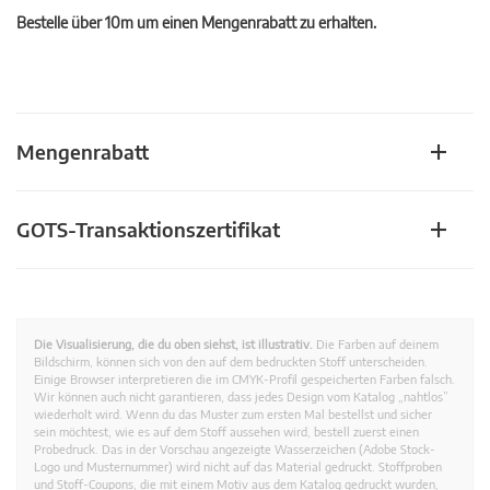
Bestelle über 10m um einen Mengenrabatt zu erhalten.
Mengenrabatt
GOTS-Transaktionszertifikat
Die Visualisierung, die du oben siehst, ist illustrativ.
Die Farben auf deinem
Bildschirm, können sich von den auf dem bedruckten Stoff unterscheiden.
Einige Browser interpretieren die im CMYK-Profil gespeicherten Farben falsch.
Wir können auch nicht garantieren, dass jedes Design vom Katalog „nahtlos”
wiederholt wird. Wenn du das Muster zum ersten Mal bestellst und sicher
sein möchtest, wie es auf dem Stoff aussehen wird, bestell zuerst einen
Probedruck. Das in der Vorschau angezeigte Wasserzeichen (Adobe Stock-
Logo und Musternummer) wird nicht auf das Material gedruckt. Stoffproben
und Stoff-Coupons, die mit einem Motiv aus dem Katalog gedruckt wurden,