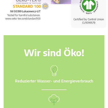
IW 00399 Łukasiewicz-ŁIT
Tested for harmful substances.
www.oeko-tex.com/standard100
Certified by Control Union
CU1099579
Wir sind Öko!
Reduzierter Wasser- und Energieverbrauch