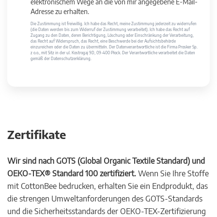
elektronischem Wege an die von mir angegebene E-Mail-
Adresse zu erhalten.
Die Zustimmung ist freiwillig. Ich habe das Recht, meine Zustimmung jederzeit zu widerrufen
(die Daten werden bis zum Widerruf der Zustimmung verarbeitet). Ich habe das Recht auf
Zugang zu den Daten, deren Berichtigung, Löschung oder Einschränkung der Verarbeitung,
das Recht auf Widerspruch, das Recht, eine Beschwerde bei der Aufsichtsbehörde
einzureichen oder die Daten zu übermitteln. Der Datenverantwortliche ist die Firma Prosker Sp.
z o.o., mit Sitz in der ul. Kostrogaj 9D, 09-400 Płock. Der Verantwortliche verarbeitet die Daten
gemäß der Datenschutzerklärung.
Zertifikate
Wir sind nach GOTS (Global Organic Textile Standard) und
OEKO-TEX® Standard 100 zertifiziert.
Wenn Sie Ihre Stoffe
mit CottonBee bedrucken, erhalten Sie ein Endprodukt, das
die strengen Umweltanforderungen des GOTS-Standards
und die Sicherheitsstandards der OEKO-TEX-Zertifizierung