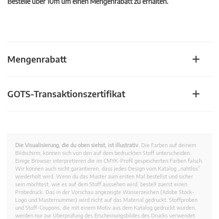
Bestelle über 10m um einen Mengenrabatt zu erhalten.
Mengenrabatt
GOTS-Transaktionszertifikat
Die Visualisierung, die du oben siehst, ist illustrativ.
Die Farben auf deinem
Bildschirm, können sich von den auf dem bedruckten Stoff unterscheiden.
Einige Browser interpretieren die im CMYK-Profil gespeicherten Farben falsch.
Wir können auch nicht garantieren, dass jedes Design vom Katalog „nahtlos”
wiederholt wird. Wenn du das Muster zum ersten Mal bestellst und sicher
sein möchtest, wie es auf dem Stoff aussehen wird, bestell zuerst einen
Probedruck. Das in der Vorschau angezeigte Wasserzeichen (Adobe Stock-
Logo und Musternummer) wird nicht auf das Material gedruckt. Stoffproben
und Stoff-Coupons, die mit einem Motiv aus dem Katalog gedruckt wurden,
werden nur zur Überprüfung des Erscheinungsbildes des Drucks verwendet