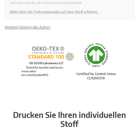
und sind nicht für den Weiterverkauf bestimmt.
Mehr über die Farbwiedergabe auf dem Stoff erfahren.
Weitere Designs des Autors
IW 00399 Łukasiewicz-ŁIT
Tested for harmful substances.
www.oeko-
Certified by Control Union
tex.com/standard100
CU1099579
Drucken Sie Ihren individuellen
Stoff