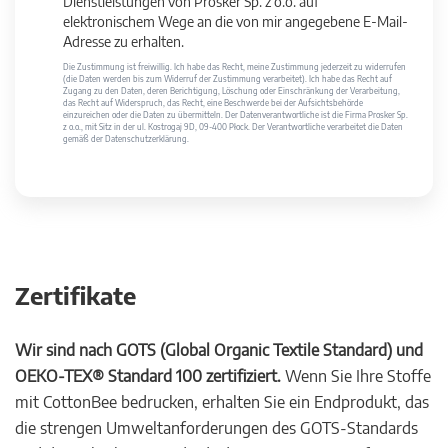
Dienstleistungen von Prosker Sp. z o.o. auf
elektronischem Wege an die von mir angegebene E-Mail-
Adresse zu erhalten.
Die Zustimmung ist freiwillig. Ich habe das Recht, meine Zustimmung jederzeit zu widerrufen
(die Daten werden bis zum Widerruf der Zustimmung verarbeitet). Ich habe das Recht auf
Zugang zu den Daten, deren Berichtigung, Löschung oder Einschränkung der Verarbeitung,
das Recht auf Widerspruch, das Recht, eine Beschwerde bei der Aufsichtsbehörde
einzureichen oder die Daten zu übermitteln. Der Datenverantwortliche ist die Firma Prosker Sp.
z o.o., mit Sitz in der ul. Kostrogaj 9D, 09-400 Płock. Der Verantwortliche verarbeitet die Daten
gemäß der Datenschutzerklärung.
Zertifikate
Wir sind nach GOTS (Global Organic Textile Standard) und
OEKO-TEX® Standard 100 zertifiziert.
Wenn Sie Ihre Stoffe
mit CottonBee bedrucken, erhalten Sie ein Endprodukt, das
die strengen Umweltanforderungen des GOTS-Standards