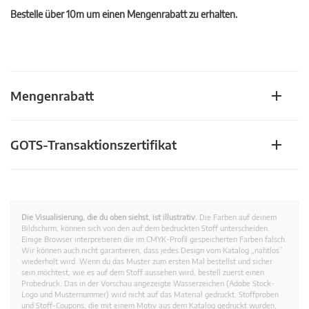
Bestelle über 10m um einen Mengenrabatt zu erhalten.
Mengenrabatt
GOTS-Transaktionszertifikat
Die Visualisierung, die du oben siehst, ist illustrativ.
Die Farben auf deinem
Bildschirm, können sich von den auf dem bedruckten Stoff unterscheiden.
Einige Browser interpretieren die im CMYK-Profil gespeicherten Farben falsch.
Wir können auch nicht garantieren, dass jedes Design vom Katalog „nahtlos”
wiederholt wird. Wenn du das Muster zum ersten Mal bestellst und sicher
sein möchtest, wie es auf dem Stoff aussehen wird, bestell zuerst einen
Probedruck. Das in der Vorschau angezeigte Wasserzeichen (Adobe Stock-
Logo und Musternummer) wird nicht auf das Material gedruckt. Stoffproben
und Stoff-Coupons, die mit einem Motiv aus dem Katalog gedruckt wurden,