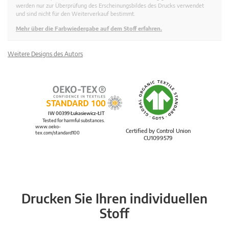
werden nur zur Überprüfung des Erscheinungsbildes des Drucks verwendet
und sind nicht für den Weiterverkauf bestimmt.
Mehr über die Farbwiedergabe auf dem Stoff erfahren.
Weitere Designs des Autors
IW 00399 Łukasiewicz-ŁIT
Tested for harmful substances.
www.oeko-
Certified by Control Union
tex.com/standard100
CU1099579
Drucken Sie Ihren individuellen
Stoff