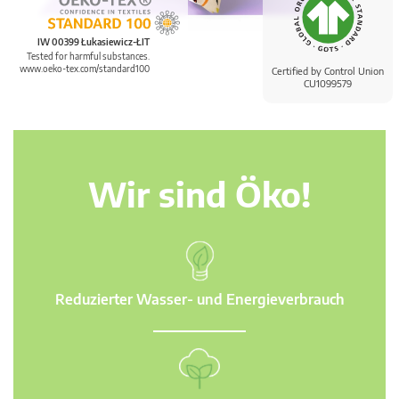
IW 00399 Łukasiewicz-ŁIT
Tested for harmful substances.
www.oeko-tex.com/standard100
Certified by Control Union
CU1099579
Wir sind Öko!
Reduzierter Wasser- und Energieverbrauch