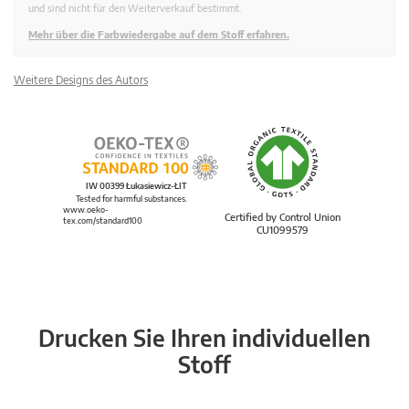
und sind nicht für den Weiterverkauf bestimmt.
Mehr über die Farbwiedergabe auf dem Stoff erfahren.
Weitere Designs des Autors
IW 00399 Łukasiewicz-ŁIT
Tested for harmful substances.
www.oeko-
Certified by Control Union
tex.com/standard100
CU1099579
Drucken Sie Ihren individuellen
Stoff