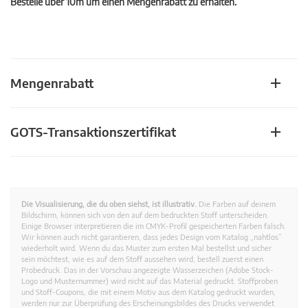
Bestelle über 10m um einen Mengenrabatt zu erhalten.
Mengenrabatt
GOTS-Transaktionszertifikat
Die Visualisierung, die du oben siehst, ist illustrativ.
Die Farben auf deinem
Bildschirm, können sich von den auf dem bedruckten Stoff unterscheiden.
Einige Browser interpretieren die im CMYK-Profil gespeicherten Farben falsch.
Wir können auch nicht garantieren, dass jedes Design vom Katalog „nahtlos”
wiederholt wird. Wenn du das Muster zum ersten Mal bestellst und sicher
sein möchtest, wie es auf dem Stoff aussehen wird, bestell zuerst einen
Probedruck. Das in der Vorschau angezeigte Wasserzeichen (Adobe Stock-
Logo und Musternummer) wird nicht auf das Material gedruckt. Stoffproben
und Stoff-Coupons, die mit einem Motiv aus dem Katalog gedruckt wurden,
werden nur zur Überprüfung des Erscheinungsbildes des Drucks verwendet