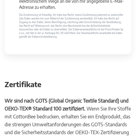
elektronischem Wege an die von mir angegebene E-Mail-
Adresse zu erhalten.
Die Zustimmung ist freiwillig. Ich habe das Recht, meine Zustimmung jederzeit zu widerrufen
(die Daten werden bis zum Widerruf der Zustimmung verarbeitet). Ich habe das Recht auf
Zugang zu den Daten, deren Berichtigung, Löschung oder Einschränkung der Verarbeitung,
das Recht auf Widerspruch, das Recht, eine Beschwerde bei der Aufsichtsbehörde
einzureichen oder die Daten zu übermitteln. Der Datenverantwortliche ist die Firma Prosker Sp.
z o.o., mit Sitz in der ul. Kostrogaj 9D, 09-400 Płock. Der Verantwortliche verarbeitet die Daten
gemäß der Datenschutzerklärung.
Zertifikate
Wir sind nach GOTS (Global Organic Textile Standard) und
OEKO-TEX® Standard 100 zertifiziert.
Wenn Sie Ihre Stoffe
mit CottonBee bedrucken, erhalten Sie ein Endprodukt, das
die strengen Umweltanforderungen des GOTS-Standards
und die Sicherheitsstandards der OEKO-TEX-Zertifizierung