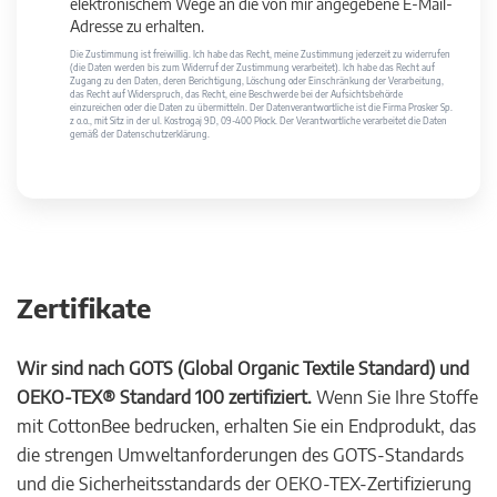
elektronischem Wege an die von mir angegebene E-Mail-
Adresse zu erhalten.
Die Zustimmung ist freiwillig. Ich habe das Recht, meine Zustimmung jederzeit zu widerrufen
(die Daten werden bis zum Widerruf der Zustimmung verarbeitet). Ich habe das Recht auf
Zugang zu den Daten, deren Berichtigung, Löschung oder Einschränkung der Verarbeitung,
das Recht auf Widerspruch, das Recht, eine Beschwerde bei der Aufsichtsbehörde
einzureichen oder die Daten zu übermitteln. Der Datenverantwortliche ist die Firma Prosker Sp.
z o.o., mit Sitz in der ul. Kostrogaj 9D, 09-400 Płock. Der Verantwortliche verarbeitet die Daten
gemäß der Datenschutzerklärung.
Zertifikate
Wir sind nach GOTS (Global Organic Textile Standard) und
OEKO-TEX® Standard 100 zertifiziert.
Wenn Sie Ihre Stoffe
mit CottonBee bedrucken, erhalten Sie ein Endprodukt, das
die strengen Umweltanforderungen des GOTS-Standards
und die Sicherheitsstandards der OEKO-TEX-Zertifizierung