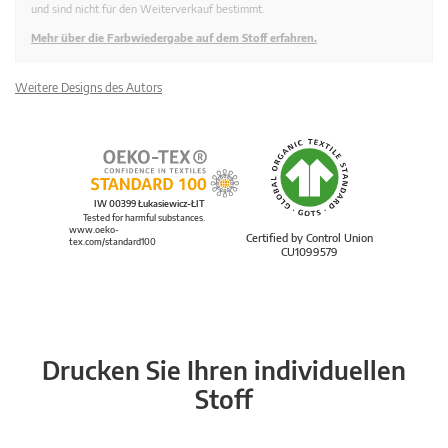
und sind nicht für den Weiterverkauf bestimmt.
Mehr über die Farbwiedergabe auf dem Stoff erfahren.
Weitere Designs des Autors
IW 00399 Łukasiewicz-ŁIT
Tested for harmful substances.
www.oeko-
Certified by Control Union
tex.com/standard100
CU1099579
Drucken Sie Ihren individuellen
Stoff