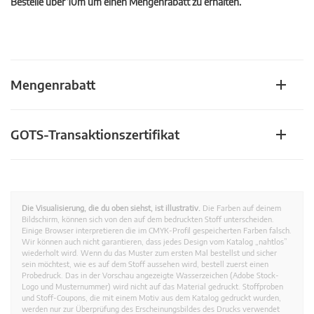
Bestelle über 10m um einen Mengenrabatt zu erhalten.
Mengenrabatt
GOTS-Transaktionszertifikat
Die Visualisierung, die du oben siehst, ist illustrativ.
Die Farben auf deinem
Bildschirm, können sich von den auf dem bedruckten Stoff unterscheiden.
Einige Browser interpretieren die im CMYK-Profil gespeicherten Farben falsch.
Wir können auch nicht garantieren, dass jedes Design vom Katalog „nahtlos”
wiederholt wird. Wenn du das Muster zum ersten Mal bestellst und sicher
sein möchtest, wie es auf dem Stoff aussehen wird, bestell zuerst einen
Probedruck. Das in der Vorschau angezeigte Wasserzeichen (Adobe Stock-
Logo und Musternummer) wird nicht auf das Material gedruckt. Stoffproben
und Stoff-Coupons, die mit einem Motiv aus dem Katalog gedruckt wurden,
werden nur zur Überprüfung des Erscheinungsbildes des Drucks verwendet