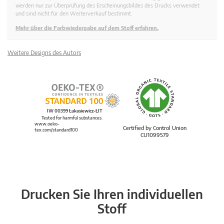
werden nur zur Überprüfung des Erscheinungsbildes des Drucks verwendet
und sind nicht für den Weiterverkauf bestimmt.
Mehr über die Farbwiedergabe auf dem Stoff erfahren.
Weitere Designs des Autors
IW 00399 Łukasiewicz-ŁIT
Tested for harmful substances.
www.oeko-
Certified by Control Union
tex.com/standard100
CU1099579
Drucken Sie Ihren individuellen
Stoff