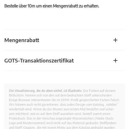
Bestelle über 10m um einen Mengenrabatt zu erhalten.
Mengenrabatt
GOTS-Transaktionszertifikat
Die Visualisierung, die du oben siehst, ist illustrativ.
Die Farben auf deinem
Bildschirm, können sich von den auf dem bedruckten Stoff unterscheiden.
Einige Browser interpretieren die im CMYK-Profil gespeicherten Farben falsch.
Wir können auch nicht garantieren, dass jedes Design vom Katalog „nahtlos”
wiederholt wird. Wenn du das Muster zum ersten Mal bestellst und sicher
sein möchtest, wie es auf dem Stoff aussehen wird, bestell zuerst einen
Probedruck. Das in der Vorschau angezeigte Wasserzeichen (Adobe Stock-
Logo und Musternummer) wird nicht auf das Material gedruckt. Stoffproben
und Stoff-Coupons, die mit einem Motiv aus dem Katalog gedruckt wurden,