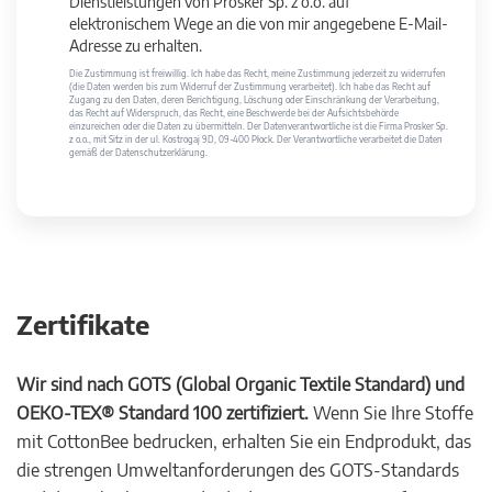
Dienstleistungen von Prosker Sp. z o.o. auf
elektronischem Wege an die von mir angegebene E-Mail-
Adresse zu erhalten.
Die Zustimmung ist freiwillig. Ich habe das Recht, meine Zustimmung jederzeit zu widerrufen
(die Daten werden bis zum Widerruf der Zustimmung verarbeitet). Ich habe das Recht auf
Zugang zu den Daten, deren Berichtigung, Löschung oder Einschränkung der Verarbeitung,
das Recht auf Widerspruch, das Recht, eine Beschwerde bei der Aufsichtsbehörde
einzureichen oder die Daten zu übermitteln. Der Datenverantwortliche ist die Firma Prosker Sp.
z o.o., mit Sitz in der ul. Kostrogaj 9D, 09-400 Płock. Der Verantwortliche verarbeitet die Daten
gemäß der Datenschutzerklärung.
Zertifikate
Wir sind nach GOTS (Global Organic Textile Standard) und
OEKO-TEX® Standard 100 zertifiziert.
Wenn Sie Ihre Stoffe
mit CottonBee bedrucken, erhalten Sie ein Endprodukt, das
die strengen Umweltanforderungen des GOTS-Standards