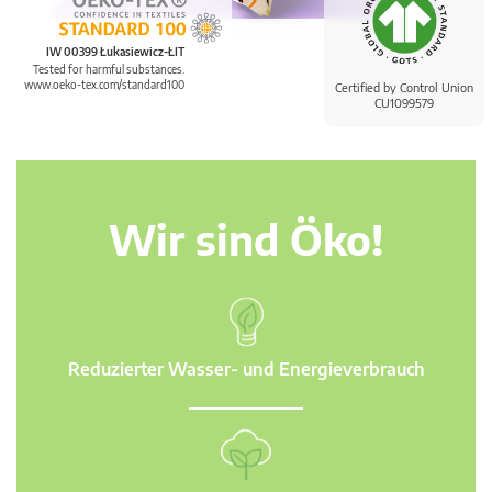
IW 00399 Łukasiewicz-ŁIT
Tested for harmful substances.
www.oeko-tex.com/standard100
Certified by Control Union
CU1099579
Wir sind Öko!
Reduzierter Wasser- und Energieverbrauch