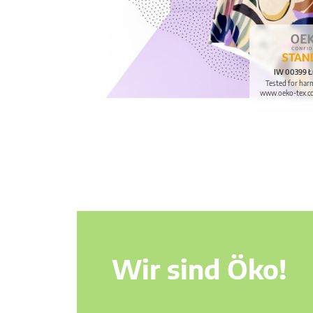
IW 00399 Ł
Tested for har
www.oeko-tex.c
Wir sind Öko!