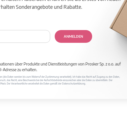
erhalten Sonderangebote und Rabatte.
ANMELDEN
mationen über Produkte und Dienstleistungen von Prosker Sp. z o.o. auf
-Adresse zu erhalten.
ufen (die Daten werden bis zum Widerruf der Zustimmung verarbeitet). Ich habe das Recht auf Zugang zu den Daten,
ruch, das Recht, eine Beschwerde bei der Aufsichtsbehörde einzureichen oder die Daten zu übermitteln. Der
400 Płock. Der Verantwortliche verarbeitet die Daten gemäß der Datenschutzerklärung.