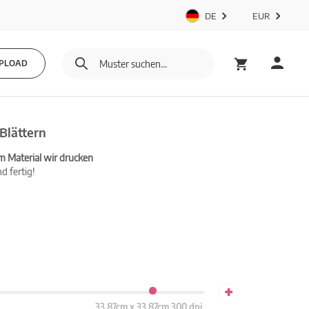
DE
EUR
PLOAD
Blättern
m Material wir drucken
d fertig!
+
33.87cm x 33.87cm 300 dpi