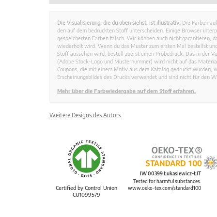
Die Visualisierung, die du oben siehst, ist illustrativ.
Die Farben auf
den auf dem bedruckten Stoff unterscheiden. Einige Browser interp
gespeicherten Farben falsch. Wir können auch nicht garantieren, 
wiederholt wird. Wenn du das Muster zum ersten Mal bestellst und
Stoff aussehen wird, bestell zuerst einen Probedruck. Das in der 
(Adobe Stock-Logo und Musternummer) wird nicht auf das Material
Coupons, die mit einem Motiv aus dem Katalog gedruckt wurden, 
Erscheinungsbildes des Drucks verwendet und sind nicht für den W
Mehr über die Farbwiedergabe auf dem Stoff erfahren.
Weitere Designs des Autors
IW 00399 Łukasiewicz-ŁIT
Tested for harmful substances.
Certified by Control Union
www.oeko-tex.com/standard100
CU1099579