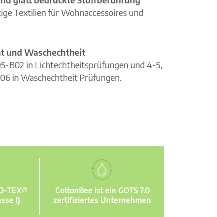
ge Textilien für Wohnaccessoires und
cht und Waschechtheit
105-B02 in Lichtechtheitsprüfungen und 4-5,
06 in Waschechtheit Prüfungen.
KO-TEX®
CottonBee ist ein GOTS 7.0
sse I)
zertifiziertes Unternehmen