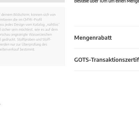
Bestelle über 10m um einen Mengen
 deinem Bildschirm, können sich von
retieren die im CMYK-Profil
dass jedes Design vom Katalog „nahtlos”
 sicher sein möchtest, wie es auf dem
Vorschau angezeigte Wasserzeichen
Mengenrabatt
 gedruckt. Stoffproben und Stoff-
werden nur zur Überprüfung des
eiterverkauf bestimmt.
GOTS-Transaktionszertif