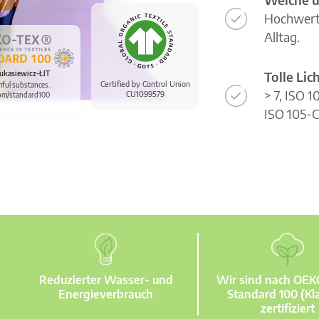
Hochwerti
Alltag.
Tolle Li
ukasiewicz-ŁIT
Certified by Control Union
mful substances.
> 7, ISO 
CU1099579
om/standard100
ISO 105-C
Reduzierter Wasser- und
Wir sind nach OE
Energieverbrauch
Standard 100 (Kla
zertifiziert