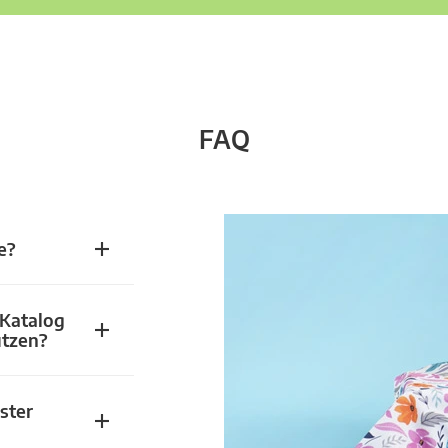
FAQ
e?
 Katalog
utzen?
ster