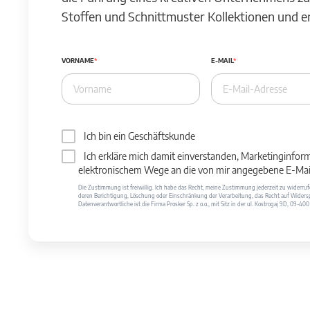
Stoffen und Schnittmuster Kollektionen und 
VORNAME
E-MAIL
Ich bin ein Geschäftskunde
Ich erkläre mich damit einverstanden, Marketinginfor
elektronischem Wege an die von mir angegebene E-Mail
Die Zustimmung ist freiwillig. Ich habe das Recht, meine Zustimmung jederzeit zu widerr
deren Berichtigung, Löschung oder Einschränkung der Verarbeitung, das Recht auf Widersp
Datenverantwortliche ist die Firma Prosker Sp. z o.o., mit Sitz in der ul. Kostrogaj 9D, 09-