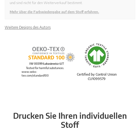
und sind nicht für den Weiterverkauf bestimmt.
Mehr über die Farbwiedergabe auf dem Stoff erfahren.
Weitere Designs des Autors
IW 00399 Łukasiewicz-ŁIT
Tested for harmful substances.
www.oeko-
Certified by Control Union
tex.com/standard100
CU1099579
Drucken Sie Ihren individuellen
Stoff