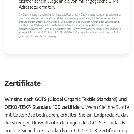
elektronischem Wege an die von mir angegebene E-Mail-
Adresse zu erhalten.
Die Zustimmung ist freiwillig. Ich habe das Recht, meine Zustimmung jederzeit zu widerrufen
(die Daten werden bis zum Widerruf der Zustimmung verarbeitet). Ich habe das Recht auf
Zugang zu den Daten, deren Berichtigung, Löschung oder Einschränkung der Verarbeitung,
das Recht auf Widerspruch, das Recht, eine Beschwerde bei der Aufsichtsbehörde
einzureichen oder die Daten zu übermitteln. Der Datenverantwortliche ist die Firma Prosker Sp.
z o.o., mit Sitz in der ul. Kostrogaj 9D, 09-400 Płock. Der Verantwortliche verarbeitet die Daten
gemäß der Datenschutzerklärung.
Zertifikate
Wir sind nach GOTS (Global Organic Textile Standard) und
OEKO-TEX® Standard 100 zertifiziert.
Wenn Sie Ihre Stoffe
mit CottonBee bedrucken, erhalten Sie ein Endprodukt, das
die strengen Umweltanforderungen des GOTS-Standards
und die Sicherheitsstandards der OEKO-TEX-Zertifizierung