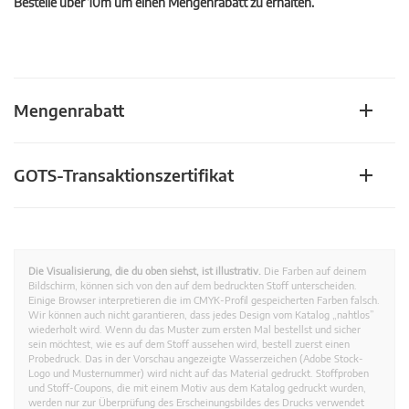
Bestelle über 10m um einen Mengenrabatt zu erhalten.
Mengenrabatt
GOTS-Transaktionszertifikat
Die Visualisierung, die du oben siehst, ist illustrativ.
Die Farben auf deinem
Bildschirm, können sich von den auf dem bedruckten Stoff unterscheiden.
Einige Browser interpretieren die im CMYK-Profil gespeicherten Farben falsch.
Wir können auch nicht garantieren, dass jedes Design vom Katalog „nahtlos”
wiederholt wird. Wenn du das Muster zum ersten Mal bestellst und sicher
sein möchtest, wie es auf dem Stoff aussehen wird, bestell zuerst einen
Probedruck. Das in der Vorschau angezeigte Wasserzeichen (Adobe Stock-
Logo und Musternummer) wird nicht auf das Material gedruckt. Stoffproben
und Stoff-Coupons, die mit einem Motiv aus dem Katalog gedruckt wurden,
werden nur zur Überprüfung des Erscheinungsbildes des Drucks verwendet