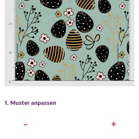
1. Muster anpassen
-
+