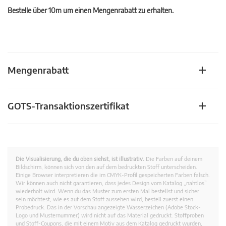
Bestelle über 10m um einen Mengenrabatt zu erhalten.
Mengenrabatt
GOTS-Transaktionszertifikat
Die Visualisierung, die du oben siehst, ist illustrativ.
Die Farben auf deinem
Bildschirm, können sich von den auf dem bedruckten Stoff unterscheiden.
Einige Browser interpretieren die im CMYK-Profil gespeicherten Farben falsch.
Wir können auch nicht garantieren, dass jedes Design vom Katalog „nahtlos”
wiederholt wird. Wenn du das Muster zum ersten Mal bestellst und sicher
sein möchtest, wie es auf dem Stoff aussehen wird, bestell zuerst einen
Probedruck. Das in der Vorschau angezeigte Wasserzeichen (Adobe Stock-
Logo und Musternummer) wird nicht auf das Material gedruckt. Stoffproben
und Stoff-Coupons, die mit einem Motiv aus dem Katalog gedruckt wurden,