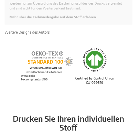
werden nur zur Überprüfung des Erscheinungsbildes des Drucks verwendet
und sind nicht für den Weiterverkauf bestimmt.
Mehr über die Farbwiedergabe auf dem Stoff erfahren.
Weitere Designs des Autors
IW 00399 Łukasiewicz-ŁIT
Tested for harmful substances.
www.oeko-
Certified by Control Union
tex.com/standard100
CU1099579
Drucken Sie Ihren individuellen
Stoff