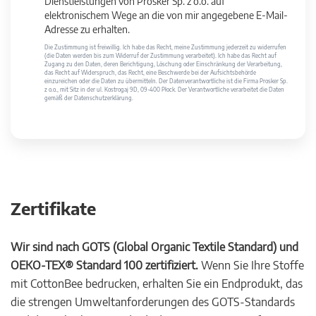
Dienstleistungen von Prosker Sp. z o.o. auf
elektronischem Wege an die von mir angegebene E-Mail-
Adresse zu erhalten.
Die Zustimmung ist freiwillig. Ich habe das Recht, meine Zustimmung jederzeit zu widerrufen
(die Daten werden bis zum Widerruf der Zustimmung verarbeitet). Ich habe das Recht auf
Zugang zu den Daten, deren Berichtigung, Löschung oder Einschränkung der Verarbeitung,
das Recht auf Widerspruch, das Recht, eine Beschwerde bei der Aufsichtsbehörde
einzureichen oder die Daten zu übermitteln. Der Datenverantwortliche ist die Firma Prosker Sp.
z o.o., mit Sitz in der ul. Kostrogaj 9D, 09-400 Płock. Der Verantwortliche verarbeitet die Daten
gemäß der Datenschutzerklärung.
Zertifikate
Wir sind nach GOTS (Global Organic Textile Standard) und
OEKO-TEX® Standard 100 zertifiziert.
Wenn Sie Ihre Stoffe
mit CottonBee bedrucken, erhalten Sie ein Endprodukt, das
die strengen Umweltanforderungen des GOTS-Standards