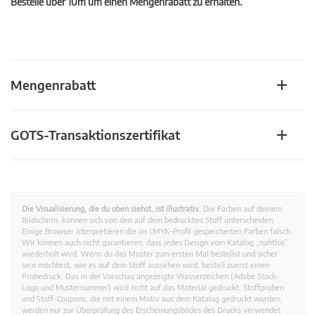
Bestelle über 10m um einen Mengenrabatt zu erhalten.
Mengenrabatt
GOTS-Transaktionszertifikat
Die Visualisierung, die du oben siehst, ist illustrativ.
Die Farben auf deinem
Bildschirm, können sich von den auf dem bedruckten Stoff unterscheiden.
Einige Browser interpretieren die im CMYK-Profil gespeicherten Farben falsch.
Wir können auch nicht garantieren, dass jedes Design vom Katalog „nahtlos”
wiederholt wird. Wenn du das Muster zum ersten Mal bestellst und sicher
sein möchtest, wie es auf dem Stoff aussehen wird, bestell zuerst einen
Probedruck. Das in der Vorschau angezeigte Wasserzeichen (Adobe Stock-
Logo und Musternummer) wird nicht auf das Material gedruckt. Stoffproben
und Stoff-Coupons, die mit einem Motiv aus dem Katalog gedruckt wurden,
werden nur zur Überprüfung des Erscheinungsbildes des Drucks verwendet