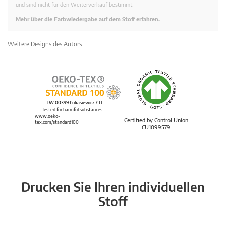
und sind nicht für den Weiterverkauf bestimmt.
Mehr über die Farbwiedergabe auf dem Stoff erfahren.
Weitere Designs des Autors
IW 00399 Łukasiewicz-ŁIT
Tested for harmful substances.
www.oeko-
Certified by Control Union
tex.com/standard100
CU1099579
Drucken Sie Ihren individuellen
Stoff