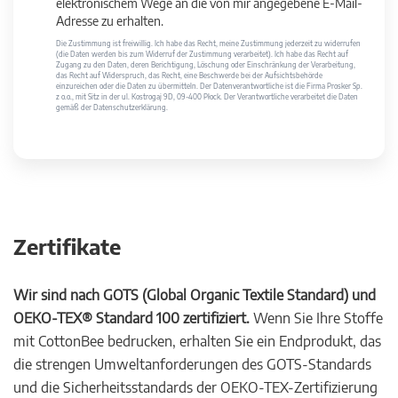
elektronischem Wege an die von mir angegebene E-Mail-
Adresse zu erhalten.
Die Zustimmung ist freiwillig. Ich habe das Recht, meine Zustimmung jederzeit zu widerrufen
(die Daten werden bis zum Widerruf der Zustimmung verarbeitet). Ich habe das Recht auf
Zugang zu den Daten, deren Berichtigung, Löschung oder Einschränkung der Verarbeitung,
das Recht auf Widerspruch, das Recht, eine Beschwerde bei der Aufsichtsbehörde
einzureichen oder die Daten zu übermitteln. Der Datenverantwortliche ist die Firma Prosker Sp.
z o.o., mit Sitz in der ul. Kostrogaj 9D, 09-400 Płock. Der Verantwortliche verarbeitet die Daten
gemäß der Datenschutzerklärung.
Zertifikate
Wir sind nach GOTS (Global Organic Textile Standard) und
OEKO-TEX® Standard 100 zertifiziert.
Wenn Sie Ihre Stoffe
mit CottonBee bedrucken, erhalten Sie ein Endprodukt, das
die strengen Umweltanforderungen des GOTS-Standards
und die Sicherheitsstandards der OEKO-TEX-Zertifizierung