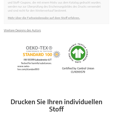
und Stoff-Coupons, die mit einem Motiv aus dem Katalog gedruckt wurden,
werden nur zur Überprüfung des Erscheinungsbildes des Drucks verwendet
und sind nicht für den Weiterverkauf bestimmt.
Mehr über die Farbwiedergabe auf dem Stoff erfahren.
Weitere Designs des Autors
IW 00399 Łukasiewicz-ŁIT
Tested for harmful substances.
www.oeko-
Certified by Control Union
tex.com/standard100
CU1099579
Drucken Sie Ihren individuellen
Stoff