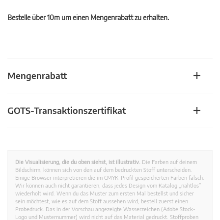
Bestelle über 10m um einen Mengenrabatt zu erhalten.
Mengenrabatt
GOTS-Transaktionszertifikat
Die Visualisierung, die du oben siehst, ist illustrativ.
Die Farben auf deinem
Bildschirm, können sich von den auf dem bedruckten Stoff unterscheiden.
Einige Browser interpretieren die im CMYK-Profil gespeicherten Farben falsch.
Wir können auch nicht garantieren, dass jedes Design vom Katalog „nahtlos”
wiederholt wird. Wenn du das Muster zum ersten Mal bestellst und sicher
sein möchtest, wie es auf dem Stoff aussehen wird, bestell zuerst einen
Probedruck. Das in der Vorschau angezeigte Wasserzeichen (Adobe Stock-
Logo und Musternummer) wird nicht auf das Material gedruckt. Stoffproben