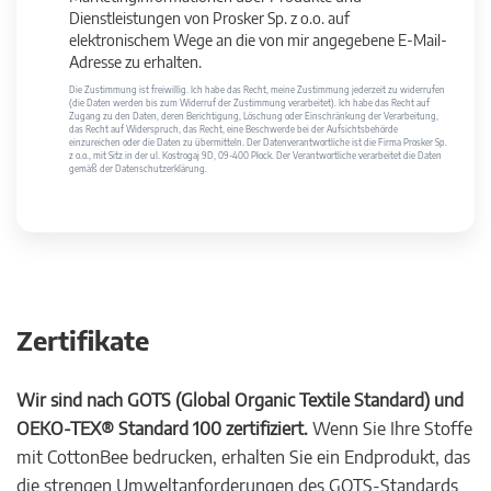
Dienstleistungen von Prosker Sp. z o.o. auf
elektronischem Wege an die von mir angegebene E-Mail-
Adresse zu erhalten.
Die Zustimmung ist freiwillig. Ich habe das Recht, meine Zustimmung jederzeit zu widerrufen
(die Daten werden bis zum Widerruf der Zustimmung verarbeitet). Ich habe das Recht auf
Zugang zu den Daten, deren Berichtigung, Löschung oder Einschränkung der Verarbeitung,
das Recht auf Widerspruch, das Recht, eine Beschwerde bei der Aufsichtsbehörde
einzureichen oder die Daten zu übermitteln. Der Datenverantwortliche ist die Firma Prosker Sp.
z o.o., mit Sitz in der ul. Kostrogaj 9D, 09-400 Płock. Der Verantwortliche verarbeitet die Daten
gemäß der Datenschutzerklärung.
Zertifikate
Wir sind nach GOTS (Global Organic Textile Standard) und
OEKO-TEX® Standard 100 zertifiziert.
Wenn Sie Ihre Stoffe
mit CottonBee bedrucken, erhalten Sie ein Endprodukt, das
die strengen Umweltanforderungen des GOTS-Standards