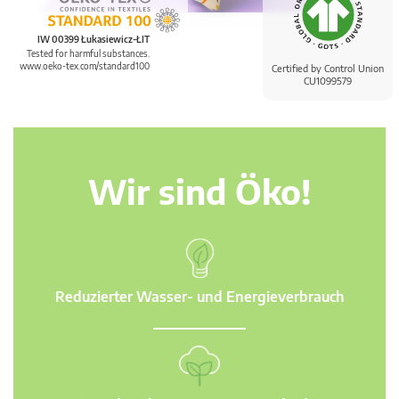
IW 00399 Łukasiewicz-ŁIT
Tested for harmful substances.
www.oeko-tex.com/standard100
Certified by Control Union
CU1099579
Wir sind Öko!
Reduzierter Wasser- und Energieverbrauch