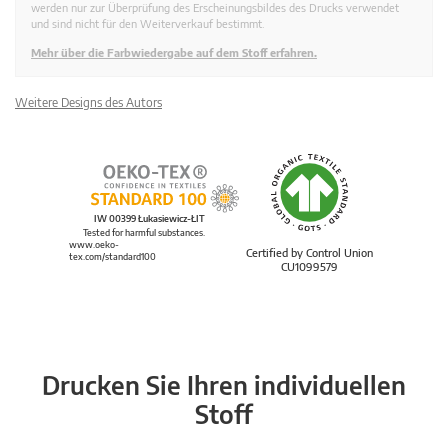
werden nur zur Überprüfung des Erscheinungsbildes des Drucks verwendet
und sind nicht für den Weiterverkauf bestimmt.
Mehr über die Farbwiedergabe auf dem Stoff erfahren.
Weitere Designs des Autors
IW 00399 Łukasiewicz-ŁIT
Tested for harmful substances.
www.oeko-
Certified by Control Union
tex.com/standard100
CU1099579
Drucken Sie Ihren individuellen
Stoff