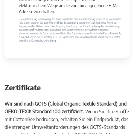
elektronischem Wege an die von mir angegebene E-Mail-
Adresse zu erhalten.
Die Zustimmung ist freiwillig. Ich habe das Recht, meine Zustimmung jederzeit zu widerrufen
(die Daten werden bis zum Widerruf der Zustimmung verarbeitet). Ich habe das Recht auf
Zugang zu den Daten, deren Berichtigung, Löschung oder Einschränkung der Verarbeitung,
das Recht auf Widerspruch, das Recht, eine Beschwerde bei der Aufsichtsbehörde
einzureichen oder die Daten zu übermitteln. Der Datenverantwortliche ist die Firma Prosker Sp.
z o.o., mit Sitz in der ul. Kostrogaj 9D, 09-400 Płock. Der Verantwortliche verarbeitet die Daten
gemäß der Datenschutzerklärung.
Zertifikate
Wir sind nach GOTS (Global Organic Textile Standard) und
OEKO-TEX® Standard 100 zertifiziert.
Wenn Sie Ihre Stoffe
mit CottonBee bedrucken, erhalten Sie ein Endprodukt, das
die strengen Umweltanforderungen des GOTS-Standards