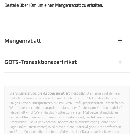
Bestelle über 10m um einen Mengenrabatt zu erhalten.
Mengenrabatt
GOTS-Transaktionszertifikat
Die Visualisierung, die du oben siehst, ist illustrativ.
Die Farben auf deinem
Bildschirm, können sich von den auf dem bedruckten Stoff unterscheiden.
Einige Browser interpretieren die im CMYK-Profil gespeicherten Farben falsch.
Wir können auch nicht garantieren, dass jedes Design vom Katalog „nahtlos”
wiederholt wird. Wenn du das Muster zum ersten Mal bestellst und sicher
sein möchtest, wie es auf dem Stoff aussehen wird, bestell zuerst einen
Probedruck. Das in der Vorschau angezeigte Wasserzeichen (Adobe Stock-
Logo und Musternummer) wird nicht auf das Material gedruckt. Stoffproben
und Stoff-Coupons, die mit einem Motiv aus dem Katalog gedruckt wurden,