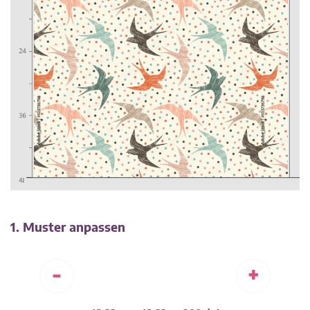
1. Muster anpassen
-
+