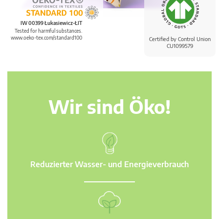
IW 00399 Łukasiewicz-ŁIT
Tested for harmful substances.
www.oeko-tex.com/standard100
Certified by Control Union
CU1099579
Wir sind Öko!
Reduzierter Wasser- und Energieverbrauch