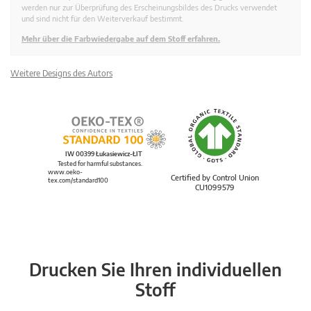
werden nur zur Überprüfung des Erscheinungsbildes des Drucks verwendet
und sind nicht für den Weiterverkauf bestimmt.
Mehr über die Farbwiedergabe auf dem Stoff erfahren.
Weitere Designs des Autors
IW 00399 Łukasiewicz-ŁIT
Tested for harmful substances.
www.oeko-
Certified by Control Union
tex.com/standard100
CU1099579
Drucken Sie Ihren individuellen
Stoff