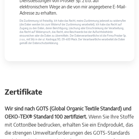
Dienstleistungen von Prosker Sp. z o.o. auf
elektronischem Wege an die von mir angegebene E-Mail-
Adresse zu erhalten.
Die Zustimmung ist freiwillig. Ich habe das Recht, meine Zustimmung jederzeit zu widerrufen
(die Daten werden bis zum Widerruf der Zustimmung verarbeitet). Ich habe das Recht auf
Zugang zu den Daten, deren Berichtigung, Löschung oder Einschränkung der Verarbeitung,
das Recht auf Widerspruch, das Recht, eine Beschwerde bei der Aufsichtsbehörde
einzureichen oder die Daten zu übermitteln. Der Datenverantwortliche ist die Firma Prosker Sp.
z o.o., mit Sitz in der ul. Kostrogaj 9D, 09-400 Płock. Der Verantwortliche verarbeitet die Daten
gemäß der Datenschutzerklärung.
Zertifikate
Wir sind nach GOTS (Global Organic Textile Standard) und
OEKO-TEX® Standard 100 zertifiziert.
Wenn Sie Ihre Stoffe
mit CottonBee bedrucken, erhalten Sie ein Endprodukt, das
die strengen Umweltanforderungen des GOTS-Standards