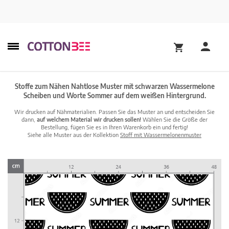
Stoffe zum Nähen Nahtlose Muster mit schwarzen Wassermelone
Scheiben und Worte Sommer auf dem weißen Hintergrund.
Wir drucken auf Nähmaterialien. Passen Sie das Muster an und entscheiden Sie
dann,
auf welchem Material wir drucken sollen!
Wählen Sie die Größe der
Bestellung, fügen Sie es in Ihren Warenkorb ein und fertig!
Siehe alle Muster aus der Kollektion
Stoff mit Wassermelonenmuster