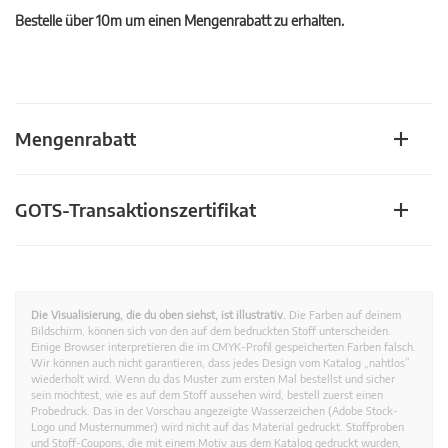
Bestelle über 10m um einen Mengenrabatt zu erhalten.
Mengenrabatt
GOTS-Transaktionszertifikat
Die Visualisierung, die du oben siehst, ist illustrativ.
Die Farben auf deinem
Bildschirm, können sich von den auf dem bedruckten Stoff unterscheiden.
Einige Browser interpretieren die im CMYK-Profil gespeicherten Farben falsch.
Wir können auch nicht garantieren, dass jedes Design vom Katalog „nahtlos”
wiederholt wird. Wenn du das Muster zum ersten Mal bestellst und sicher
sein möchtest, wie es auf dem Stoff aussehen wird, bestell zuerst einen
Probedruck. Das in der Vorschau angezeigte Wasserzeichen (Adobe Stock-
Logo und Musternummer) wird nicht auf das Material gedruckt. Stoffproben
und Stoff-Coupons, die mit einem Motiv aus dem Katalog gedruckt wurden,