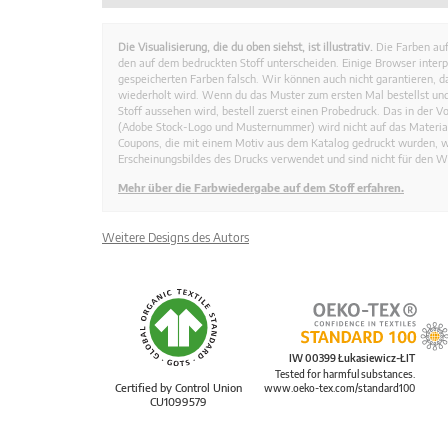
Die Visualisierung, die du oben siehst, ist illustrativ.
Die Farben auf
den auf dem bedruckten Stoff unterscheiden. Einige Browser interp
gespeicherten Farben falsch. Wir können auch nicht garantieren, 
wiederholt wird. Wenn du das Muster zum ersten Mal bestellst und
Stoff aussehen wird, bestell zuerst einen Probedruck. Das in der 
(Adobe Stock-Logo und Musternummer) wird nicht auf das Material
Coupons, die mit einem Motiv aus dem Katalog gedruckt wurden, 
Erscheinungsbildes des Drucks verwendet und sind nicht für den W
Mehr über die Farbwiedergabe auf dem Stoff erfahren.
Weitere Designs des Autors
IW 00399 Łukasiewicz-ŁIT
Tested for harmful substances.
Certified by Control Union
www.oeko-tex.com/standard100
CU1099579