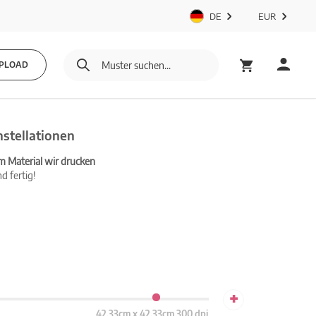
DE
EUR
PLOAD
stellationen
m Material wir drucken
d fertig!
+
42.33cm x 42.33cm 300 dpi