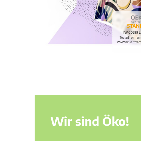
IW 00399 Ł
Tested for har
www.oeko-tex.c
Wir sind Öko!