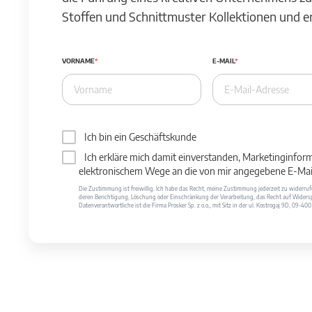
Stoffen und Schnittmuster Kollektionen und 
VORNAME
E-MAIL
Ich bin ein Geschäftskunde
Ich erkläre mich damit einverstanden, Marketinginfor
elektronischem Wege an die von mir angegebene E-Mail
Die Zustimmung ist freiwillig. Ich habe das Recht, meine Zustimmung jederzeit zu widerr
deren Berichtigung, Löschung oder Einschränkung der Verarbeitung, das Recht auf Widersp
Datenverantwortliche ist die Firma Prosker Sp. z o.o., mit Sitz in der ul. Kostrogaj 9D, 09-