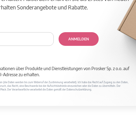
erhalten Sonderangebote und Rabatte.
ANMELDEN
mationen über Produkte und Dienstleistungen von Prosker Sp. z o.o. auf
-Adresse zu erhalten.
ufen (die Daten werden bis zum Widerruf der Zustimmung verarbeitet). Ich habe das Recht auf Zugang zu den Daten,
ruch, das Recht, eine Beschwerde bei der Aufsichtsbehörde einzureichen oder die Daten zu übermitteln. Der
400 Płock. Der Verantwortliche verarbeitet die Daten gemäß der Datenschutzerklärung.