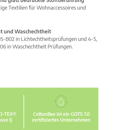
ge Textilien für Wohnaccessoires und
cht und Waschechtheit
105-B02 in Lichtechtheitsprüfungen und 4-5,
06 in Waschechtheit Prüfungen.
KO-TEX®
CottonBee ist ein GOTS 7.0
sse I)
zertifiziertes Unternehmen