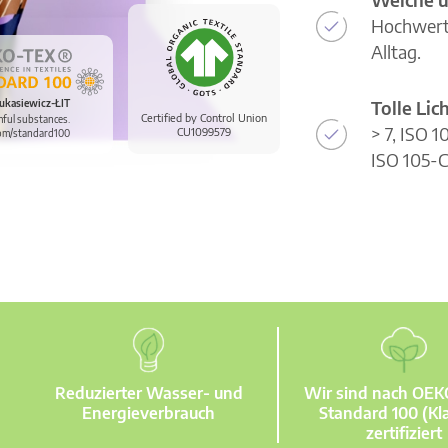
Hochwerti
Alltag.
Tolle Li
ukasiewicz-ŁIT
Certified by Control Union
mful substances.
> 7, ISO 
CU1099579
om/standard100
ISO 105-C
Reduzierter Wasser- und
Wir sind nach OE
Energieverbrauch
Standard 100 (Kla
zertifiziert