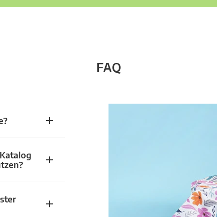
FAQ
e?
 Katalog
utzen?
ster