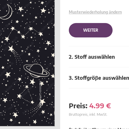
Musterwiederholung ändern
WEITER
2. Stoff auswählen
3. Stoffgröβe auswähle
Preis:
4.99
€
Bruttopreis, inkl. MwSt.