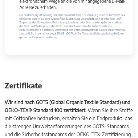
elektronischem Wege an die von mir angegebene E-Mail-
Adresse zu erhalten.
Die Zustimmung ist freiwillig. Ich habe das Recht, meine Zustimmung jederzeit zu widerrufen
(die Daten werden bis zum Widerruf der Zustimmung verarbeitet). Ich habe das Recht auf
Zugang zu den Daten, deren Berichtigung, Löschung oder Einschränkung der Verarbeitung,
das Recht auf Widerspruch, das Recht, eine Beschwerde bei der Aufsichtsbehörde
einzureichen oder die Daten zu übermitteln. Der Datenverantwortliche ist die Firma Prosker Sp.
z o.o., mit Sitz in der ul. Kostrogaj 9D, 09-400 Płock. Der Verantwortliche verarbeitet die Daten
gemäß der Datenschutzerklärung.
Zertifikate
Wir sind nach GOTS (Global Organic Textile Standard) und
OEKO-TEX® Standard 100 zertifiziert.
Wenn Sie Ihre Stoffe
mit CottonBee bedrucken, erhalten Sie ein Endprodukt, das
die strengen Umweltanforderungen des GOTS-Standards
und die Sicherheitsstandards der OEKO-TEX-Zertifizierung