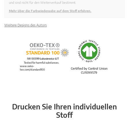
und sind nicht für den Weiterverkauf bestimmt.
Mehr über die Farbwiedergabe auf dem Stoff erfahren.
Weitere Designs des Autors
IW 00399 Łukasiewicz-ŁIT
Tested for harmful substances.
www.oeko-
Certified by Control Union
tex.com/standard100
CU1099579
Drucken Sie Ihren individuellen
Stoff