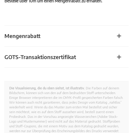
Bestelle über 10m um einen Mengenrabatt zu erhalten.
Mengenrabatt
GOTS-Transaktionszertifikat
Die Visualisierung, die du oben siehst, ist illustrativ.
Die Farben auf deinem
Bildschirm, können sich von den auf dem bedruckten Stoff unterscheiden.
Einige Browser interpretieren die im CMYK-Profil gespeicherten Farben falsch.
Wir können auch nicht garantieren, dass jedes Design vom Katalog „nahtlos”
wiederholt wird. Wenn du das Muster zum ersten Mal bestellst und sicher
sein möchtest, wie es auf dem Stoff aussehen wird, bestell zuerst einen
Probedruck. Das in der Vorschau angezeigte Wasserzeichen (Adobe Stock-
Logo und Musternummer) wird nicht auf das Material gedruckt. Stoffproben
und Stoff-Coupons, die mit einem Motiv aus dem Katalog gedruckt wurden,
werden nur zur Überprüfung des Erscheinungsbildes des Drucks verwendet