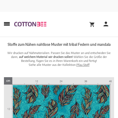
Stoffe zum Nähen nahtlose Muster mit tribal Federn und mandala
Wir drucken auf Nähmaterialien. Passen Sie das Muster an und entscheiden Sie
dann,
auf welchem Material wir drucken sollen!
Wählen Sie die Größe der
Bestellung, fügen Sie es in Ihren Warenkorb ein und fertig!
Siehe alle Muster aus der Kollektion
Pfau Stoff