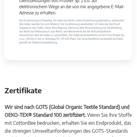
Dienstleistungen von Prosker Sp. z o.o. auf
elektronischem Wege an die von mir angegebene E-Mail-
Adresse zu erhalten.
Die Zustimmung ist freiwillig. Ich habe das Recht, meine Zustimmung jederzeit zu widerrufen
(die Daten werden bis zum Widerruf der Zustimmung verarbeitet). Ich habe das Recht auf
Zugang zu den Daten, deren Berichtigung, Löschung oder Einschränkung der Verarbeitung,
das Recht auf Widerspruch, das Recht, eine Beschwerde bei der Aufsichtsbehörde
einzureichen oder die Daten zu übermitteln. Der Datenverantwortliche ist die Firma Prosker Sp.
z o.o., mit Sitz in der ul. Kostrogaj 9D, 09-400 Płock. Der Verantwortliche verarbeitet die Daten
gemäß der Datenschutzerklärung.
Zertifikate
Wir sind nach GOTS (Global Organic Textile Standard) und
OEKO-TEX® Standard 100 zertifiziert.
Wenn Sie Ihre Stoffe
mit CottonBee bedrucken, erhalten Sie ein Endprodukt, das
die strengen Umweltanforderungen des GOTS-Standards