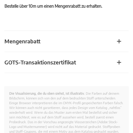
Bestelle über 10m um einen Mengenrabatt zu erhalten.
Mengenrabatt
GOTS-Transaktionszertifikat
Die Visualisierung, die du oben siehst, ist illustrativ.
Die Farben auf deinem
Bildschirm, können sich von den auf dem bedruckten Stoff unterscheiden.
Einige Browser interpretieren die im CMYK-Profil gespeicherten Farben falsch.
Wir können auch nicht garantieren, dass jedes Design vom Katalog „nahtlos”
wiederholt wird. Wenn du das Muster zum ersten Mal bestellst und sicher
sein möchtest, wie es auf dem Stoff aussehen wird, bestell zuerst einen
Probedruck. Das in der Vorschau angezeigte Wasserzeichen (Adobe Stock-
Logo und Musternummer) wird nicht auf das Material gedruckt. Stoffproben
und Stoff-Coupons, die mit einem Motiv aus dem Katalog gedruckt wurden,