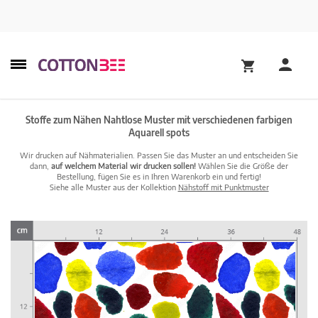
Stoffe zum Nähen Nahtlose Muster mit verschiedenen farbigen
Aquarell spots
Wir drucken auf Nähmaterialien. Passen Sie das Muster an und entscheiden Sie
dann,
auf welchem Material wir drucken sollen!
Wählen Sie die Größe der
Bestellung, fügen Sie es in Ihren Warenkorb ein und fertig!
Siehe alle Muster aus der Kollektion
Nähstoff mit Punktmuster