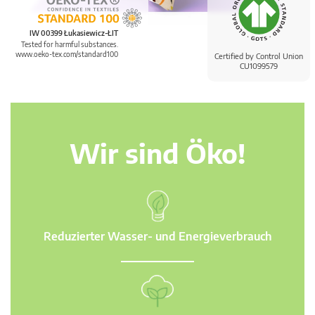
IW 00399 Łukasiewicz-ŁIT
Tested for harmful substances.
www.oeko-tex.com/standard100
Certified by Control Union
CU1099579
Wir sind Öko!
Reduzierter Wasser- und Energieverbrauch