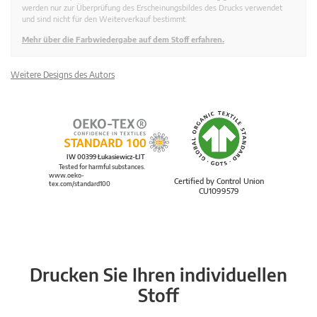
werden nur zur Überprüfung des Erscheinungsbildes des Drucks verwendet
und sind nicht für den Weiterverkauf bestimmt.
Mehr über die Farbwiedergabe auf dem Stoff erfahren.
Weitere Designs des Autors
IW 00399 Łukasiewicz-ŁIT
Tested for harmful substances.
www.oeko-
Certified by Control Union
tex.com/standard100
CU1099579
Drucken Sie Ihren individuellen
Stoff