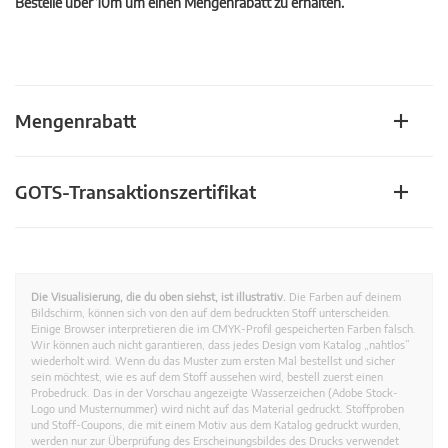
Bestelle über 10m um einen Mengenrabatt zu erhalten.
Mengenrabatt
GOTS-Transaktionszertifikat
Die Visualisierung, die du oben siehst, ist illustrativ.
Die Farben auf deinem
Bildschirm, können sich von den auf dem bedruckten Stoff unterscheiden.
Einige Browser interpretieren die im CMYK-Profil gespeicherten Farben falsch.
Wir können auch nicht garantieren, dass jedes Design vom Katalog „nahtlos”
wiederholt wird. Wenn du das Muster zum ersten Mal bestellst und sicher
sein möchtest, wie es auf dem Stoff aussehen wird, bestell zuerst einen
Probedruck. Das in der Vorschau angezeigte Wasserzeichen (Adobe Stock-
Logo und Musternummer) wird nicht auf das Material gedruckt. Stoffproben
und Stoff-Coupons, die mit einem Motiv aus dem Katalog gedruckt wurden,
werden nur zur Überprüfung des Erscheinungsbildes des Drucks verwendet