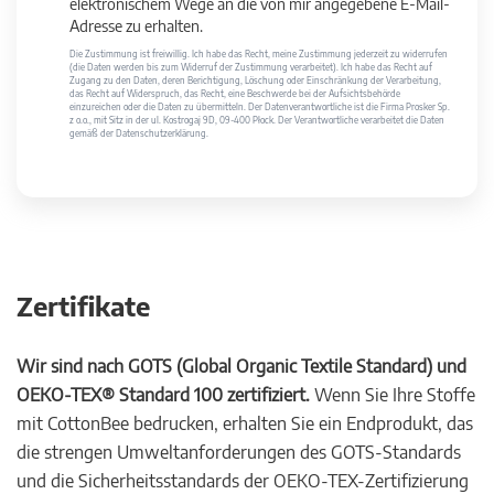
elektronischem Wege an die von mir angegebene E-Mail-
Adresse zu erhalten.
Die Zustimmung ist freiwillig. Ich habe das Recht, meine Zustimmung jederzeit zu widerrufen
(die Daten werden bis zum Widerruf der Zustimmung verarbeitet). Ich habe das Recht auf
Zugang zu den Daten, deren Berichtigung, Löschung oder Einschränkung der Verarbeitung,
das Recht auf Widerspruch, das Recht, eine Beschwerde bei der Aufsichtsbehörde
einzureichen oder die Daten zu übermitteln. Der Datenverantwortliche ist die Firma Prosker Sp.
z o.o., mit Sitz in der ul. Kostrogaj 9D, 09-400 Płock. Der Verantwortliche verarbeitet die Daten
gemäß der Datenschutzerklärung.
Zertifikate
Wir sind nach GOTS (Global Organic Textile Standard) und
OEKO-TEX® Standard 100 zertifiziert.
Wenn Sie Ihre Stoffe
mit CottonBee bedrucken, erhalten Sie ein Endprodukt, das
die strengen Umweltanforderungen des GOTS-Standards
und die Sicherheitsstandards der OEKO-TEX-Zertifizierung