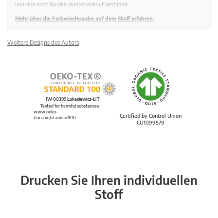
und sind nicht für den Weiterverkauf bestimmt.
Mehr über die Farbwiedergabe auf dem Stoff erfahren.
Weitere Designs des Autors
IW 00399 Łukasiewicz-ŁIT
Tested for harmful substances.
www.oeko-
Certified by Control Union
tex.com/standard100
CU1099579
Drucken Sie Ihren individuellen
Stoff