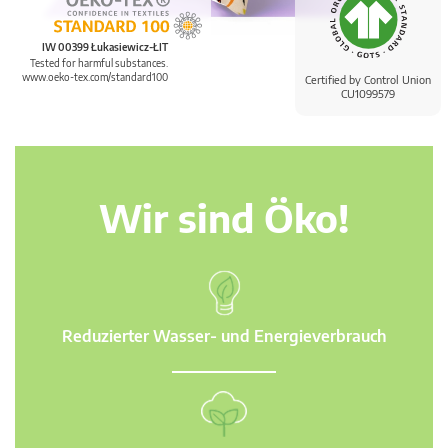
IW 00399 Łukasiewicz-ŁIT
Tested for harmful substances.
www.oeko-tex.com/standard100
Certified by Control Union
CU1099579
Wir sind Öko!
Reduzierter Wasser- und Energieverbrauch