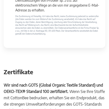
Dienstleistungen von Prosker Sp. z o.o. auf
elektronischem Wege an die von mir angegebene E-Mail-
Adresse zu erhalten.
Die Zustimmung ist freiwillig. Ich habe das Recht, meine Zustimmung jederzeit zu widerrufen
(die Daten werden bis zum Widerruf der Zustimmung verarbeitet). Ich habe das Recht auf
Zugang zu den Daten, deren Berichtigung, Löschung oder Einschränkung der Verarbeitung,
das Recht auf Widerspruch, das Recht, eine Beschwerde bei der Aufsichtsbehörde
einzureichen oder die Daten zu übermitteln. Der Datenverantwortliche ist die Firma Prosker Sp.
z o.o., mit Sitz in der ul. Kostrogaj 9D, 09-400 Płock. Der Verantwortliche verarbeitet die Daten
gemäß der Datenschutzerklärung.
Zertifikate
Wir sind nach GOTS (Global Organic Textile Standard) und
OEKO-TEX® Standard 100 zertifiziert.
Wenn Sie Ihre Stoffe
mit CottonBee bedrucken, erhalten Sie ein Endprodukt, das
die strengen Umweltanforderungen des GOTS-Standards