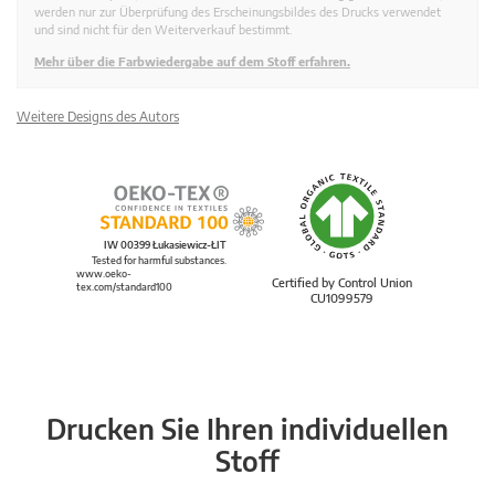
werden nur zur Überprüfung des Erscheinungsbildes des Drucks verwendet
und sind nicht für den Weiterverkauf bestimmt.
Mehr über die Farbwiedergabe auf dem Stoff erfahren.
Weitere Designs des Autors
IW 00399 Łukasiewicz-ŁIT
Tested for harmful substances.
www.oeko-
Certified by Control Union
tex.com/standard100
CU1099579
Drucken Sie Ihren individuellen
Stoff