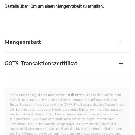
Bestelle über 10m um einen Mengenrabatt zu erhalten.
Mengenrabatt
GOTS-Transaktionszertifikat
Die Visualisierung, die du oben siehst, ist illustrativ.
Die Farben auf deinem
Bildschirm, können sich von den auf dem bedruckten Stoff unterscheiden.
Einige Browser interpretieren die im CMYK-Profil gespeicherten Farben falsch.
Wir können auch nicht garantieren, dass jedes Design vom Katalog „nahtlos”
wiederholt wird. Wenn du das Muster zum ersten Mal bestellst und sicher
sein möchtest, wie es auf dem Stoff aussehen wird, bestell zuerst einen
Probedruck. Das in der Vorschau angezeigte Wasserzeichen (Adobe Stock-
Logo und Musternummer) wird nicht auf das Material gedruckt. Stoffproben
und Stoff-Coupons, die mit einem Motiv aus dem Katalog gedruckt wurden,