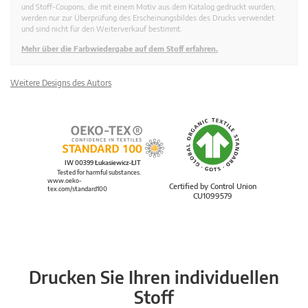
und Stoff-Coupons, die mit einem Motiv aus dem Katalog gedruckt wurden,
werden nur zur Überprüfung des Erscheinungsbildes des Drucks verwendet
und sind nicht für den Weiterverkauf bestimmt.
Mehr über die Farbwiedergabe auf dem Stoff erfahren.
Weitere Designs des Autors
IW 00399 Łukasiewicz-ŁIT
Tested for harmful substances.
www.oeko-
Certified by Control Union
tex.com/standard100
CU1099579
Drucken Sie Ihren individuellen
Stoff