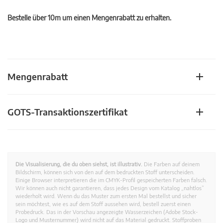
Bestelle über 10m um einen Mengenrabatt zu erhalten.
Mengenrabatt
GOTS-Transaktionszertifikat
Die Visualisierung, die du oben siehst, ist illustrativ.
Die Farben auf deinem
Bildschirm, können sich von den auf dem bedruckten Stoff unterscheiden.
Einige Browser interpretieren die im CMYK-Profil gespeicherten Farben falsch.
Wir können auch nicht garantieren, dass jedes Design vom Katalog „nahtlos”
wiederholt wird. Wenn du das Muster zum ersten Mal bestellst und sicher
sein möchtest, wie es auf dem Stoff aussehen wird, bestell zuerst einen
Probedruck. Das in der Vorschau angezeigte Wasserzeichen (Adobe Stock-
Logo und Musternummer) wird nicht auf das Material gedruckt. Stoffproben