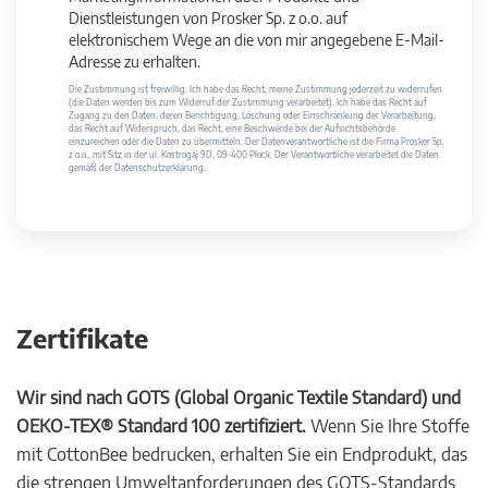
Dienstleistungen von Prosker Sp. z o.o. auf
elektronischem Wege an die von mir angegebene E-Mail-
Adresse zu erhalten.
Die Zustimmung ist freiwillig. Ich habe das Recht, meine Zustimmung jederzeit zu widerrufen
(die Daten werden bis zum Widerruf der Zustimmung verarbeitet). Ich habe das Recht auf
Zugang zu den Daten, deren Berichtigung, Löschung oder Einschränkung der Verarbeitung,
das Recht auf Widerspruch, das Recht, eine Beschwerde bei der Aufsichtsbehörde
einzureichen oder die Daten zu übermitteln. Der Datenverantwortliche ist die Firma Prosker Sp.
z o.o., mit Sitz in der ul. Kostrogaj 9D, 09-400 Płock. Der Verantwortliche verarbeitet die Daten
gemäß der Datenschutzerklärung.
Zertifikate
Wir sind nach GOTS (Global Organic Textile Standard) und
OEKO-TEX® Standard 100 zertifiziert.
Wenn Sie Ihre Stoffe
mit CottonBee bedrucken, erhalten Sie ein Endprodukt, das
die strengen Umweltanforderungen des GOTS-Standards