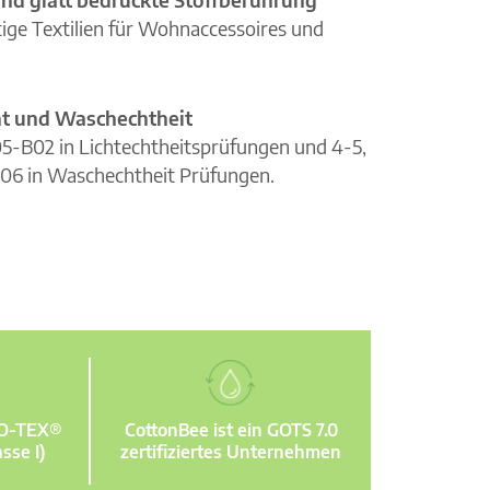
ge Textilien für Wohnaccessoires und
cht und Waschechtheit
105-B02 in Lichtechtheitsprüfungen und 4-5,
06 in Waschechtheit Prüfungen.
KO-TEX®
CottonBee ist ein GOTS 7.0
sse I)
zertifiziertes Unternehmen