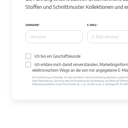
Stoffen und Schnittmuster Kollektionen und 
VORNAME
E-MAIL
Ich bin ein Geschäftskunde
Ich erkläre mich damit einverstanden, Marketinginfor
elektronischem Wege an die von mir angegebene E-Mail
Die Zustimmung ist freiwillig. Ich habe das Recht, meine Zustimmung jederzeit zu widerr
deren Berichtigung, Löschung oder Einschränkung der Verarbeitung, das Recht auf Widersp
Datenverantwortliche ist die Firma Prosker Sp. z o.o., mit Sitz in der ul. Kostrogaj 9D, 09-