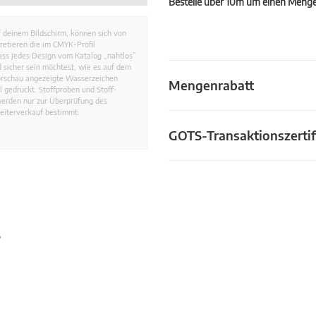
Bestelle über 10m um einen Mengen
 deinem Bildschirm, können sich von
retieren die im CMYK-Profil
dass jedes Design vom Katalog „nahtlos”
 sicher sein möchtest, wie es auf dem
Vorschau angezeigte Wasserzeichen
Mengenrabatt
 gedruckt. Stoffproben und Stoff-
werden nur zur Überprüfung des
eiterverkauf bestimmt.
GOTS-Transaktionszertif