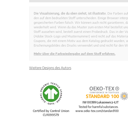
Die Visualisierung, die du oben siehst, ist illustrativ.
Die Farben auf
den auf dem bedruckten Stoff unterscheiden. Einige Browser interp
gespeicherten Farben falsch. Wir können auch nicht garantieren, 
wiederholt wird. Wenn du das Muster zum ersten Mal bestellst und
Stoff aussehen wird, bestell zuerst einen Probedruck. Das in der 
(Adobe Stock-Logo und Musternummer) wird nicht auf das Material
Coupons, die mit einem Motiv aus dem Katalog gedruckt wurden, 
Erscheinungsbildes des Drucks verwendet und sind nicht für den W
Mehr über die Farbwiedergabe auf dem Stoff erfahren.
Weitere Designs des Autors
IW 00399 Łukasiewicz-ŁIT
Tested for harmful substances.
Certified by Control Union
www.oeko-tex.com/standard100
CU1099579