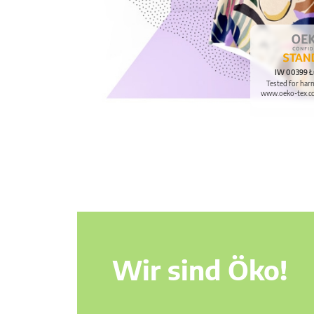
IW 00399 Ł
Tested for har
www.oeko-tex.c
Wir sind Öko!