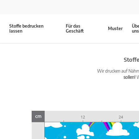
Stoffe bedrucken
Für das
Üb
Muster
lassen
Geschäft
un
Stoff
Wir drucken auf Nähma
sollen!
W