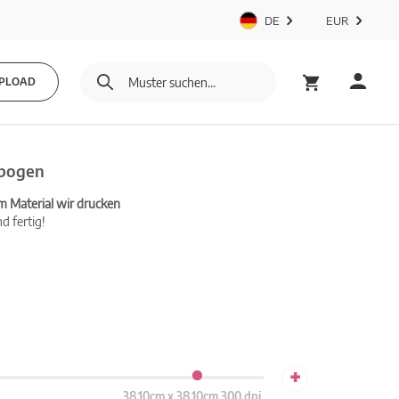
DE
EUR
PLOAD
nbogen
m Material wir drucken
d fertig!
+
38.10cm x 38.10cm 300 dpi