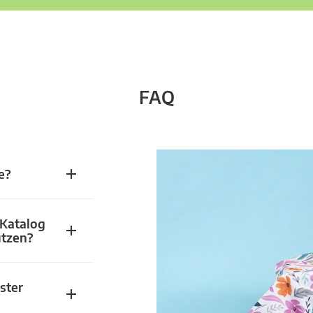
FAQ
e?
 Katalog
utzen?
ster