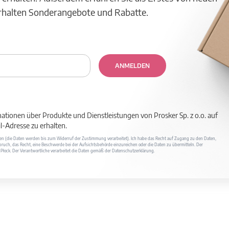
erhalten Sonderangebote und Rabatte.
ANMELDEN
mationen über Produkte und Dienstleistungen von Prosker Sp. z o.o. auf
-Adresse zu erhalten.
ufen (die Daten werden bis zum Widerruf der Zustimmung verarbeitet). Ich habe das Recht auf Zugang zu den Daten,
ruch, das Recht, eine Beschwerde bei der Aufsichtsbehörde einzureichen oder die Daten zu übermitteln. Der
400 Płock. Der Verantwortliche verarbeitet die Daten gemäß der Datenschutzerklärung.