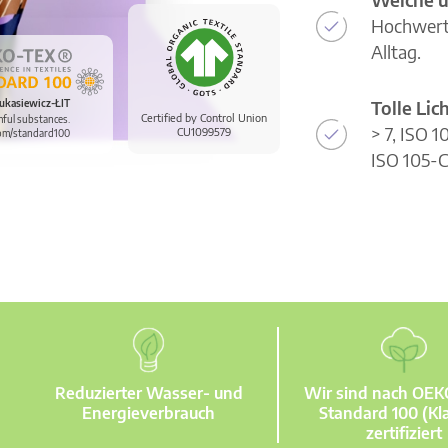
Hochwerti
Alltag.
Tolle Li
ukasiewicz-ŁIT
Certified by Control Union
mful substances.
> 7, ISO 
CU1099579
om/standard100
ISO 105-C
Reduzierter Wasser- und
Wir sind nach OE
Energieverbrauch
Standard 100 (Kla
zertifiziert