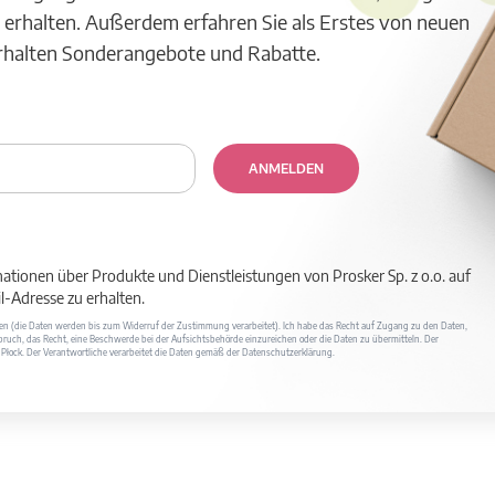
 erhalten. Außerdem erfahren Sie als Erstes von neuen
erhalten Sonderangebote und Rabatte.
ANMELDEN
mationen über Produkte und Dienstleistungen von Prosker Sp. z o.o. auf
-Adresse zu erhalten.
ufen (die Daten werden bis zum Widerruf der Zustimmung verarbeitet). Ich habe das Recht auf Zugang zu den Daten,
ruch, das Recht, eine Beschwerde bei der Aufsichtsbehörde einzureichen oder die Daten zu übermitteln. Der
400 Płock. Der Verantwortliche verarbeitet die Daten gemäß der Datenschutzerklärung.