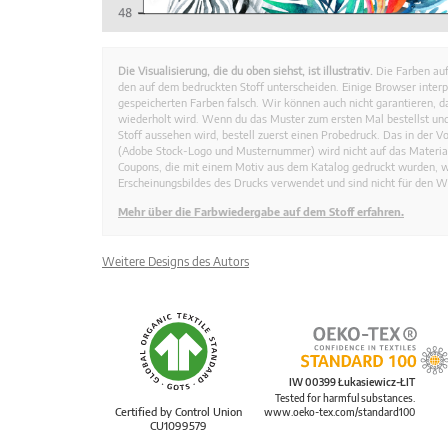
Die Visualisierung, die du oben siehst, ist illustrativ.
Die Farben auf
den auf dem bedruckten Stoff unterscheiden. Einige Browser interp
gespeicherten Farben falsch. Wir können auch nicht garantieren, 
wiederholt wird. Wenn du das Muster zum ersten Mal bestellst und
Stoff aussehen wird, bestell zuerst einen Probedruck. Das in der 
(Adobe Stock-Logo und Musternummer) wird nicht auf das Material
Coupons, die mit einem Motiv aus dem Katalog gedruckt wurden, 
Erscheinungsbildes des Drucks verwendet und sind nicht für den W
Mehr über die Farbwiedergabe auf dem Stoff erfahren.
Weitere Designs des Autors
IW 00399 Łukasiewicz-ŁIT
Tested for harmful substances.
Certified by Control Union
www.oeko-tex.com/standard100
CU1099579