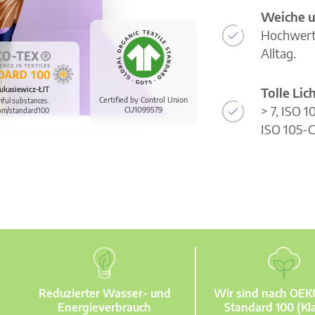
Weiche u
Hochwerti
Alltag.
Tolle Li
ukasiewicz-ŁIT
Certified by Control Union
mful substances.
> 7, ISO 
CU1099579
om/standard100
ISO 105-C
Reduzierter Wasser- und
Wir sind nach OE
Energieverbrauch
Standard 100 (Kla