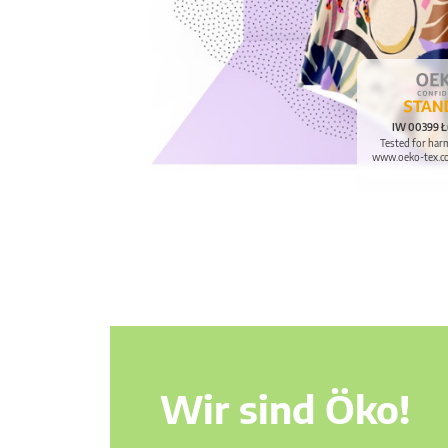
IW 00399 Ł
Tested for har
www.oeko-tex.c
Wir sind Öko!