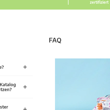
zertifiziert
FAQ
e?
 Katalog
utzen?
ster