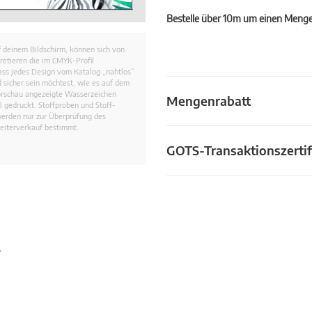
Bestelle über 10m um einen Mengen
 deinem Bildschirm, können sich von
retieren die im CMYK-Profil
dass jedes Design vom Katalog „nahtlos”
 sicher sein möchtest, wie es auf dem
Vorschau angezeigte Wasserzeichen
Mengenrabatt
 gedruckt. Stoffproben und Stoff-
werden nur zur Überprüfung des
eiterverkauf bestimmt.
GOTS-Transaktionszertif