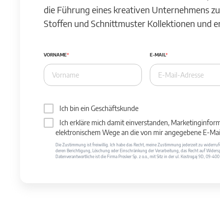
die Führung eines kreativen Unternehmens zu
Stoffen und Schnittmuster Kollektionen und 
VORNAME
E-MAIL
Ich bin ein Geschäftskunde
Ich erkläre mich damit einverstanden, Marketinginfor
elektronischem Wege an die von mir angegebene E-Mail
Die Zustimmung ist freiwillig. Ich habe das Recht, meine Zustimmung jederzeit zu widerr
deren Berichtigung, Löschung oder Einschränkung der Verarbeitung, das Recht auf Widersp
Datenverantwortliche ist die Firma Prosker Sp. z o.o., mit Sitz in der ul. Kostrogaj 9D, 09-