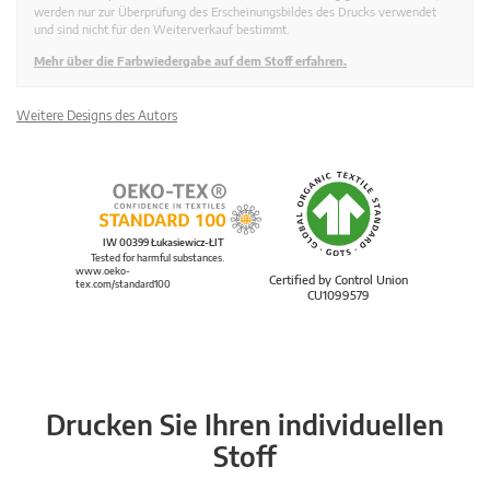
werden nur zur Überprüfung des Erscheinungsbildes des Drucks verwendet
und sind nicht für den Weiterverkauf bestimmt.
Mehr über die Farbwiedergabe auf dem Stoff erfahren.
Weitere Designs des Autors
IW 00399 Łukasiewicz-ŁIT
Tested for harmful substances.
www.oeko-
Certified by Control Union
tex.com/standard100
CU1099579
Drucken Sie Ihren individuellen
Stoff