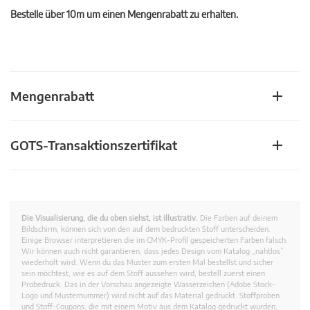
Bestelle über 10m um einen Mengenrabatt zu erhalten.
Mengenrabatt
GOTS-Transaktionszertifikat
Die Visualisierung, die du oben siehst, ist illustrativ.
Die Farben auf deinem
Bildschirm, können sich von den auf dem bedruckten Stoff unterscheiden.
Einige Browser interpretieren die im CMYK-Profil gespeicherten Farben falsch.
Wir können auch nicht garantieren, dass jedes Design vom Katalog „nahtlos”
wiederholt wird. Wenn du das Muster zum ersten Mal bestellst und sicher
sein möchtest, wie es auf dem Stoff aussehen wird, bestell zuerst einen
Probedruck. Das in der Vorschau angezeigte Wasserzeichen (Adobe Stock-
Logo und Musternummer) wird nicht auf das Material gedruckt. Stoffproben
und Stoff-Coupons, die mit einem Motiv aus dem Katalog gedruckt wurden,