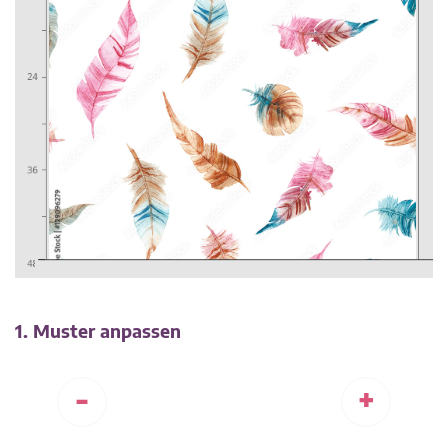
1. Muster anpassen
-
+