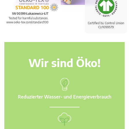
IW 00399 Łukasiewicz-ŁIT
Tested for harmful substances.
www.oeko-tex.com/standard100
Certified by Control Union
CU1099579
Wir sind Öko!
Reduzierter Wasser- und Energieverbrauch