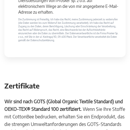
Dienstleistungen von Prosker Sp. z o.o. auf
elektronischem Wege an die von mir angegebene E-Mail-
Adresse zu erhalten.
Die Zustimmung ist freiwillig. Ich habe das Recht, meine Zustimmung jederzeit zu widerrufen
(die Daten werden bis zum Widerruf der Zustimmung verarbeitet). Ich habe das Recht auf
Zugang zu den Daten, deren Berichtigung, Löschung oder Einschränkung der Verarbeitung,
das Recht auf Widerspruch, das Recht, eine Beschwerde bei der Aufsichtsbehörde
einzureichen oder die Daten zu übermitteln. Der Datenverantwortliche ist die Firma Prosker Sp.
z o.o., mit Sitz in der ul. Kostrogaj 9D, 09-400 Płock. Der Verantwortliche verarbeitet die Daten
gemäß der Datenschutzerklärung.
Zertifikate
Wir sind nach GOTS (Global Organic Textile Standard) und
OEKO-TEX® Standard 100 zertifiziert.
Wenn Sie Ihre Stoffe
mit CottonBee bedrucken, erhalten Sie ein Endprodukt, das
die strengen Umweltanforderungen des GOTS-Standards