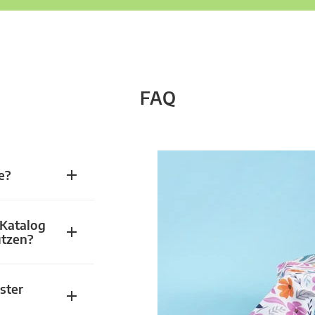
FAQ
e?
 Katalog
utzen?
ster