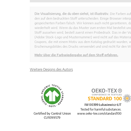
Die Visualisierung, die du oben siehst, ist illustrativ.
Die Farben auf
den auf dem bedruckten Stoff unterscheiden. Einige Browser interp
gespeicherten Farben falsch. Wir können auch nicht garantieren, 
wiederholt wird. Wenn du das Muster zum ersten Mal bestellst und
Stoff aussehen wird, bestell zuerst einen Probedruck. Das in der 
(Adobe Stock-Logo und Musternummer) wird nicht auf das Material
Coupons, die mit einem Motiv aus dem Katalog gedruckt wurden, 
Erscheinungsbildes des Drucks verwendet und sind nicht für den W
Mehr über die Farbwiedergabe auf dem Stoff erfahren.
Weitere Designs des Autors
IW 00399 Łukasiewicz-ŁIT
Tested for harmful substances.
Certified by Control Union
www.oeko-tex.com/standard100
CU1099579