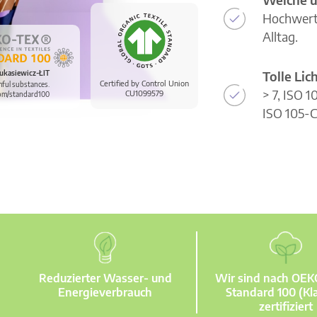
Hochwerti
Alltag.
Tolle Li
ukasiewicz-ŁIT
Certified by Control Union
mful substances.
> 7, ISO 
CU1099579
om/standard100
ISO 105-C
Reduzierter Wasser- und
Wir sind nach OE
Energieverbrauch
Standard 100 (Kla
zertifiziert