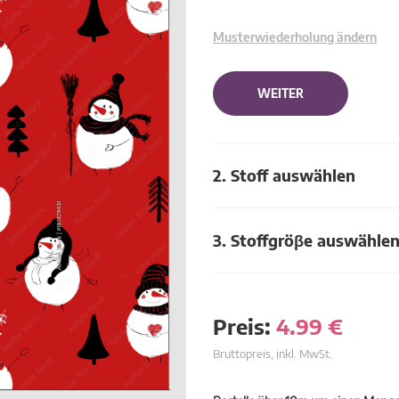
Musterwiederholung ändern
WEITER
2. Stoff auswählen
3. Stoffgröβe auswähle
Preis:
4.99
€
Bruttopreis, inkl. MwSt.