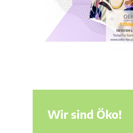
IW 00399 Ł
Tested for har
www.oeko-tex.c
Wir sind Öko!