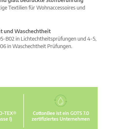
ge Textilien für Wohnaccessoires und
cht und Waschechtheit
105-B02 in Lichtechtheitsprüfungen und 4-5,
06 in Waschechtheit Prüfungen.
KO-TEX®
CottonBee ist ein GOTS 7.0
sse I)
zertifiziertes Unternehmen