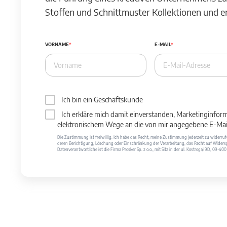
Stoffen und Schnittmuster Kollektionen und 
VORNAME
E-MAIL
Ich bin ein Geschäftskunde
Ich erkläre mich damit einverstanden, Marketinginfor
elektronischem Wege an die von mir angegebene E-Mail
Die Zustimmung ist freiwillig. Ich habe das Recht, meine Zustimmung jederzeit zu widerr
deren Berichtigung, Löschung oder Einschränkung der Verarbeitung, das Recht auf Widersp
Datenverantwortliche ist die Firma Prosker Sp. z o.o., mit Sitz in der ul. Kostrogaj 9D, 09-