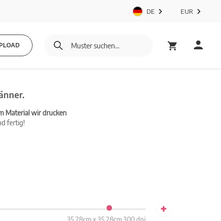
DE
EUR
PLOAD
änner.
m Material wir drucken
d fertig!
+
35.28cm x 35.28cm 300 dpi