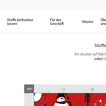
Stoffe bedrucken
Für das
Üb
Muster
lassen
Geschäft
un
Stoff
Wir drucken auf Nähma
sollen!
W