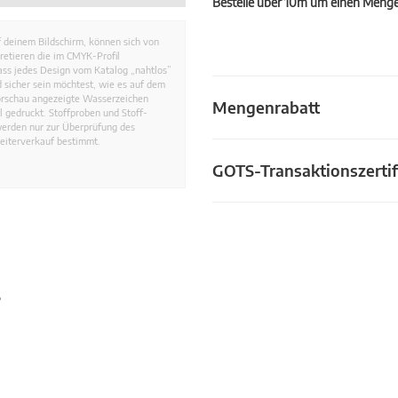
Bestelle über 10m um einen Mengen
 deinem Bildschirm, können sich von
retieren die im CMYK-Profil
dass jedes Design vom Katalog „nahtlos”
 sicher sein möchtest, wie es auf dem
Vorschau angezeigte Wasserzeichen
Mengenrabatt
 gedruckt. Stoffproben und Stoff-
werden nur zur Überprüfung des
eiterverkauf bestimmt.
GOTS-Transaktionszertif