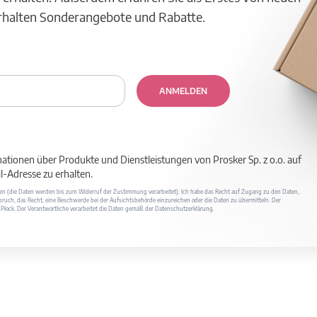
erhalten Sonderangebote und Rabatte.
ANMELDEN
mationen über Produkte und Dienstleistungen von Prosker Sp. z o.o. auf
-Adresse zu erhalten.
ufen (die Daten werden bis zum Widerruf der Zustimmung verarbeitet). Ich habe das Recht auf Zugang zu den Daten,
ruch, das Recht, eine Beschwerde bei der Aufsichtsbehörde einzureichen oder die Daten zu übermitteln. Der
400 Płock. Der Verantwortliche verarbeitet die Daten gemäß der Datenschutzerklärung.