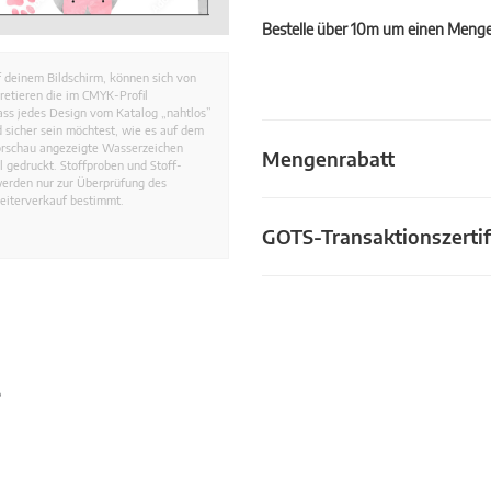
Bestelle über 10m um einen Mengen
 deinem Bildschirm, können sich von
retieren die im CMYK-Profil
dass jedes Design vom Katalog „nahtlos”
 sicher sein möchtest, wie es auf dem
Vorschau angezeigte Wasserzeichen
Mengenrabatt
 gedruckt. Stoffproben und Stoff-
werden nur zur Überprüfung des
eiterverkauf bestimmt.
GOTS-Transaktionszertif