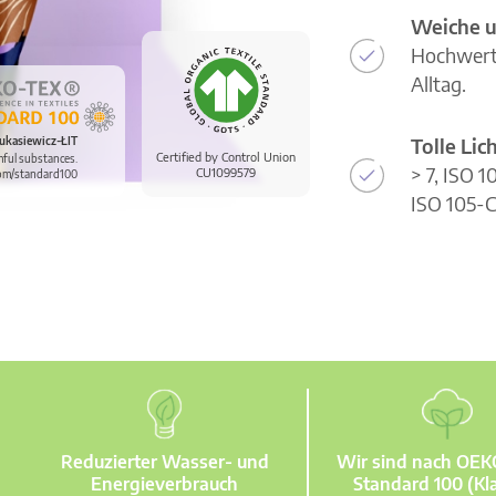
Weiche u
Hochwerti
Alltag.
Tolle Li
ukasiewicz-ŁIT
Certified by Control Union
mful substances.
> 7, ISO 
CU1099579
om/standard100
ISO 105-C
Reduzierter Wasser- und
Wir sind nach OE
Energieverbrauch
Standard 100 (Kla