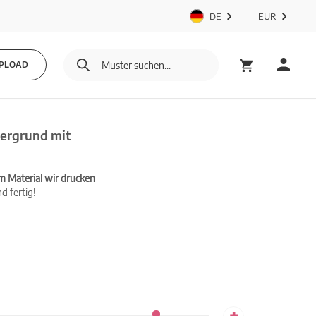
DE
EUR
PLOAD
tergrund mit
m Material wir drucken
d fertig!
+