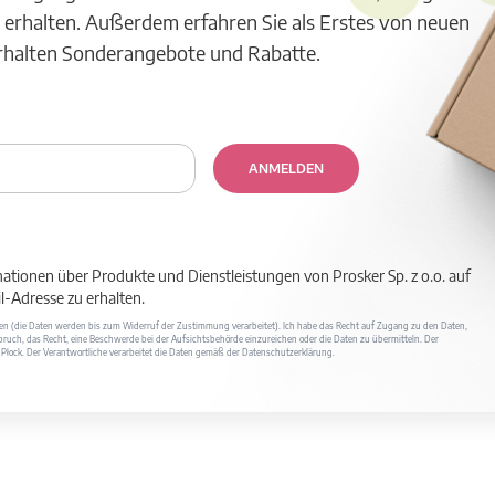
 erhalten. Außerdem erfahren Sie als Erstes von neuen
erhalten Sonderangebote und Rabatte.
ANMELDEN
mationen über Produkte und Dienstleistungen von Prosker Sp. z o.o. auf
-Adresse zu erhalten.
ufen (die Daten werden bis zum Widerruf der Zustimmung verarbeitet). Ich habe das Recht auf Zugang zu den Daten,
ruch, das Recht, eine Beschwerde bei der Aufsichtsbehörde einzureichen oder die Daten zu übermitteln. Der
400 Płock. Der Verantwortliche verarbeitet die Daten gemäß der Datenschutzerklärung.