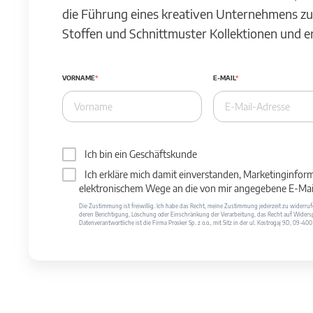
die Führung eines kreativen Unternehmens zu
Stoffen und Schnittmuster Kollektionen und 
VORNAME
E-MAIL
Ich bin ein Geschäftskunde
Ich erkläre mich damit einverstanden, Marketinginfor
elektronischem Wege an die von mir angegebene E-Mail
Die Zustimmung ist freiwillig. Ich habe das Recht, meine Zustimmung jederzeit zu widerr
deren Berichtigung, Löschung oder Einschränkung der Verarbeitung, das Recht auf Widersp
Datenverantwortliche ist die Firma Prosker Sp. z o.o., mit Sitz in der ul. Kostrogaj 9D, 09-