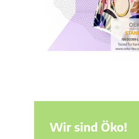
IW 00399 Ł
Tested for har
www.oeko-tex.c
Wir sind Öko!