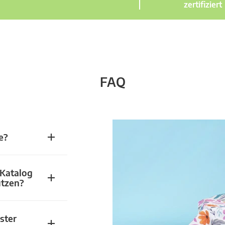
zertifiziert
FAQ
e?
 Katalog
utzen?
ster