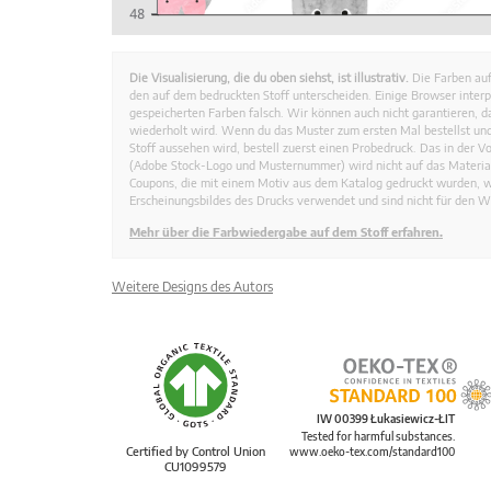
Die Visualisierung, die du oben siehst, ist illustrativ.
Die Farben auf
den auf dem bedruckten Stoff unterscheiden. Einige Browser interp
gespeicherten Farben falsch. Wir können auch nicht garantieren, 
wiederholt wird. Wenn du das Muster zum ersten Mal bestellst und
Stoff aussehen wird, bestell zuerst einen Probedruck. Das in der 
(Adobe Stock-Logo und Musternummer) wird nicht auf das Material
Coupons, die mit einem Motiv aus dem Katalog gedruckt wurden, 
Erscheinungsbildes des Drucks verwendet und sind nicht für den W
Mehr über die Farbwiedergabe auf dem Stoff erfahren.
Weitere Designs des Autors
IW 00399 Łukasiewicz-ŁIT
Tested for harmful substances.
Certified by Control Union
www.oeko-tex.com/standard100
CU1099579