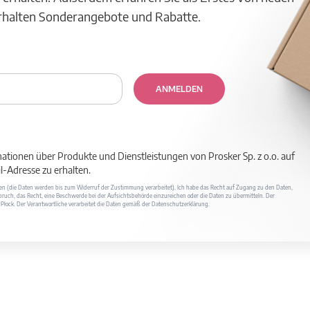
erhalten Sonderangebote und Rabatte.
ANMELDEN
mationen über Produkte und Dienstleistungen von Prosker Sp. z o.o. auf
-Adresse zu erhalten.
ufen (die Daten werden bis zum Widerruf der Zustimmung verarbeitet). Ich habe das Recht auf Zugang zu den Daten,
ruch, das Recht, eine Beschwerde bei der Aufsichtsbehörde einzureichen oder die Daten zu übermitteln. Der
400 Płock. Der Verantwortliche verarbeitet die Daten gemäß der Datenschutzerklärung.