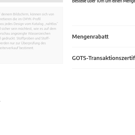
Bestelle über 10m um einen Mengen
 deinem Bildschirm, können sich von
retieren die im CMYK-Profil
dass jedes Design vom Katalog „nahtlos”
 sicher sein möchtest, wie es auf dem
Vorschau angezeigte Wasserzeichen
Mengenrabatt
 gedruckt. Stoffproben und Stoff-
werden nur zur Überprüfung des
eiterverkauf bestimmt.
GOTS-Transaktionszertif