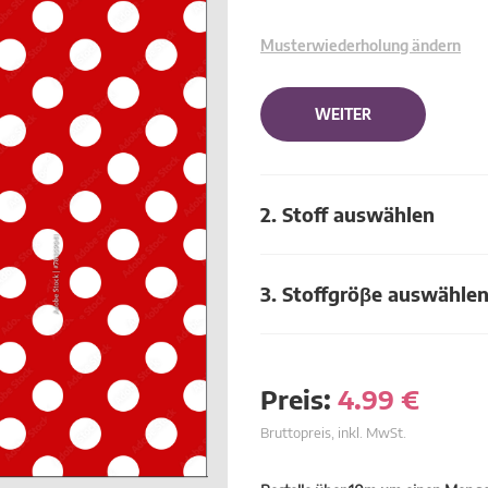
Musterwiederholung ändern
WEITER
2. Stoff auswählen
3. Stoffgröβe auswähle
Preis:
4.99
€
Bruttopreis, inkl. MwSt.