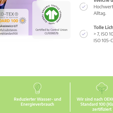
Hochwerti
Alltag.
Tolle Li
ukasiewicz-ŁIT
Certified by Control Union
mful substances.
> 7, ISO 
CU1099579
om/standard100
ISO 105-C
Reduzierter Wasser- und
Wir sind nach OE
Energieverbrauch
Standard 100 (Kla
zertifiziert