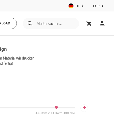
DE
EUR
PLOAD
sign
m Material wir drucken
d fertig!
+
33.87cm x 33.87cm 300 dpi