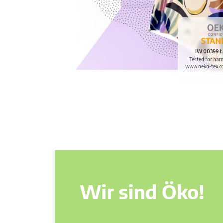
IW 00399 Ł
Tested for har
www.oeko-tex.c
Wir sind Öko!