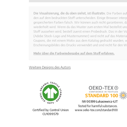
Die Visualisierung, die du oben siehst, ist illustrativ.
Die Farben auf
den auf dem bedruckten Stoff unterscheiden. Einige Browser interp
gespeicherten Farben falsch. Wir können auch nicht garantieren, 
wiederholt wird. Wenn du das Muster zum ersten Mal bestellst und
Stoff aussehen wird, bestell zuerst einen Probedruck. Das in der 
(Adobe Stock-Logo und Musternummer) wird nicht auf das Material
Coupons, die mit einem Motiv aus dem Katalog gedruckt wurden, 
Erscheinungsbildes des Drucks verwendet und sind nicht für den W
Mehr über die Farbwiedergabe auf dem Stoff erfahren.
Weitere Designs des Autors
IW 00399 Łukasiewicz-ŁIT
Tested for harmful substances.
Certified by Control Union
www.oeko-tex.com/standard100
CU1099579