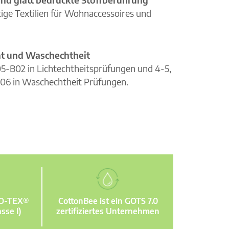
ge Textilien für Wohnaccessoires und
cht und Waschechtheit
105-B02 in Lichtechtheitsprüfungen und 4-5,
06 in Waschechtheit Prüfungen.
KO-TEX®
CottonBee ist ein GOTS 7.0
sse I)
zertifiziertes Unternehmen