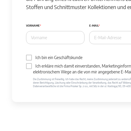
Stoffen und Schnittmuster Kollektionen und 
VORNAME
E-MAIL
Ich bin ein Geschäftskunde
Ich erkläre mich damit einverstanden, Marketinginfor
elektronischem Wege an die von mir angegebene E-Mail
Die Zustimmung ist freiwillig. Ich habe das Recht, meine Zustimmung jederzeit zu widerr
deren Berichtigung, Löschung oder Einschränkung der Verarbeitung, das Recht auf Widersp
Datenverantwortliche ist die Firma Prosker Sp. z o.o., mit Sitz in der ul. Kostrogaj 9D, 09-