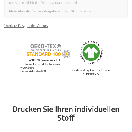
und sind nicht für den Weiterverkauf bestimmt.
Mehr über die Farbwiedergabe auf dem Stoff erfahren.
Weitere Designs des Autors
IW 00399 Łukasiewicz-ŁIT
Tested for harmful substances.
www.oeko-
Certified by Control Union
tex.com/standard100
CU1099579
Drucken Sie Ihren individuellen
Stoff