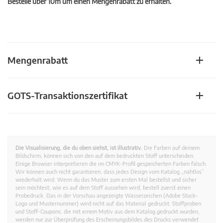
Bestelle über 10m um einen Mengenrabatt zu erhalten.
Mengenrabatt
GOTS-Transaktionszertifikat
Die Visualisierung, die du oben siehst, ist illustrativ.
Die Farben auf deinem
Bildschirm, können sich von den auf dem bedruckten Stoff unterscheiden.
Einige Browser interpretieren die im CMYK-Profil gespeicherten Farben falsch.
Wir können auch nicht garantieren, dass jedes Design vom Katalog „nahtlos”
wiederholt wird. Wenn du das Muster zum ersten Mal bestellst und sicher
sein möchtest, wie es auf dem Stoff aussehen wird, bestell zuerst einen
Probedruck. Das in der Vorschau angezeigte Wasserzeichen (Adobe Stock-
Logo und Musternummer) wird nicht auf das Material gedruckt. Stoffproben
und Stoff-Coupons, die mit einem Motiv aus dem Katalog gedruckt wurden,
werden nur zur Überprüfung des Erscheinungsbildes des Drucks verwendet