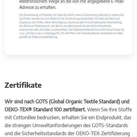
elektronischem Wege an die von mir angegebene E-Mail-
Adresse zu erhalten.
Die Zustimmung ist freiwillig. Ich habe das Recht, meine Zustimmung jederzeit zu widerrufen
(die Daten werden bis zum Widerruf der Zustimmung verarbeitet). Ich habe das Recht auf
Zugang zu den Daten, deren Berichtigung, Löschung oder Einschränkung der Verarbeitung,
das Recht auf Widerspruch, das Recht, eine Beschwerde bei der Aufsichtsbehörde
einzureichen oder die Daten zu übermitteln. Der Datenverantwortliche ist die Firma Prosker Sp.
z o.o., mit Sitz in der ul. Kostrogaj 9D, 09-400 Płock. Der Verantwortliche verarbeitet die Daten
gemäß der Datenschutzerklärung.
Zertifikate
Wir sind nach GOTS (Global Organic Textile Standard) und
OEKO-TEX® Standard 100 zertifiziert.
Wenn Sie Ihre Stoffe
mit CottonBee bedrucken, erhalten Sie ein Endprodukt, das
die strengen Umweltanforderungen des GOTS-Standards
und die Sicherheitsstandards der OEKO-TEX-Zertifizierung