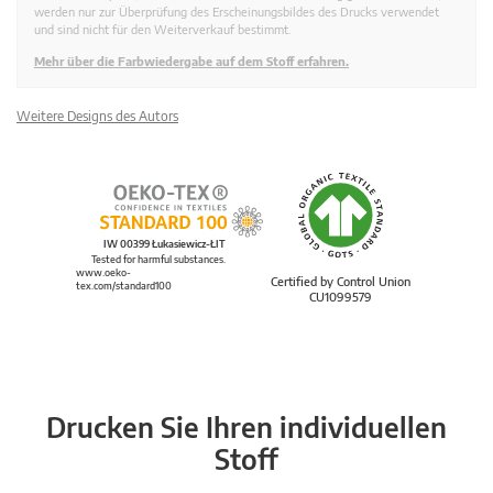
werden nur zur Überprüfung des Erscheinungsbildes des Drucks verwendet
und sind nicht für den Weiterverkauf bestimmt.
Mehr über die Farbwiedergabe auf dem Stoff erfahren.
Weitere Designs des Autors
IW 00399 Łukasiewicz-ŁIT
Tested for harmful substances.
www.oeko-
Certified by Control Union
tex.com/standard100
CU1099579
Drucken Sie Ihren individuellen
Stoff