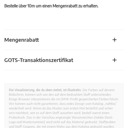
Bestelle über 10m um einen Mengenrabatt zu erhalten.
Mengenrabatt
GOTS-Transaktionszertifikat
Die Visualisierung, die du oben siehst, ist illustrativ.
Die Farben auf deinem
Bildschirm, können sich von den auf dem bedruckten Stoff unterscheiden.
Einige Browser interpretieren die im CMYK-Profil gespeicherten Farben falsch.
Wir können auch nicht garantieren, dass jedes Design vom Katalog „nahtlos”
wiederholt wird. Wenn du das Muster zum ersten Mal bestellst und sicher
sein möchtest, wie es auf dem Stoff aussehen wird, bestell zuerst einen
Probedruck. Das in der Vorschau angezeigte Wasserzeichen (Adobe Stock-
Logo und Musternummer) wird nicht auf das Material gedruckt. Stoffproben
und Stoff-Coupons, die mit einem Motiv aus dem Katalog gedruckt wurden,