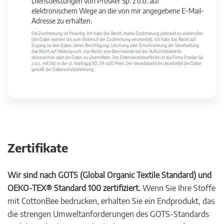
Dienstleistungen von Prosker Sp. z o.o. auf
elektronischem Wege an die von mir angegebene E-Mail-
Adresse zu erhalten.
Die Zustimmung ist freiwillig. Ich habe das Recht, meine Zustimmung jederzeit zu widerrufen
(die Daten werden bis zum Widerruf der Zustimmung verarbeitet). Ich habe das Recht auf
Zugang zu den Daten, deren Berichtigung, Löschung oder Einschränkung der Verarbeitung,
das Recht auf Widerspruch, das Recht, eine Beschwerde bei der Aufsichtsbehörde
einzureichen oder die Daten zu übermitteln. Der Datenverantwortliche ist die Firma Prosker Sp.
z o.o., mit Sitz in der ul. Kostrogaj 9D, 09-400 Płock. Der Verantwortliche verarbeitet die Daten
gemäß der Datenschutzerklärung.
Zertifikate
Wir sind nach GOTS (Global Organic Textile Standard) und
OEKO-TEX® Standard 100 zertifiziert.
Wenn Sie Ihre Stoffe
mit CottonBee bedrucken, erhalten Sie ein Endprodukt, das
die strengen Umweltanforderungen des GOTS-Standards