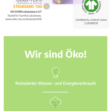
IW 00399 Łukasiewicz-ŁIT
Tested for harmful substances.
www.oeko-tex.com/standard100
Certified by Control Union
CU1099579
Wir sind Öko!
Reduzierter Wasser- und Energieverbrauch