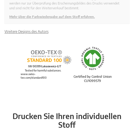
werden nur zur Überprüfung des Erscheinungsbildes des Drucks verwendet
und sind nicht für den Weiterverkauf bestimmt.
Mehr über die Farbwiedergabe auf dem Stoff erfahren.
Weitere Designs des Autors
IW 00399 Łukasiewicz-ŁIT
Tested for harmful substances.
www.oeko-
Certified by Control Union
tex.com/standard100
CU1099579
Drucken Sie Ihren individuellen
Stoff