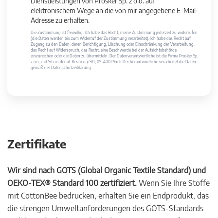
Dienstleistungen von Prosker Sp. z o.o. auf
elektronischem Wege an die von mir angegebene E-Mail-
Adresse zu erhalten.
Die Zustimmung ist freiwillig. Ich habe das Recht, meine Zustimmung jederzeit zu widerrufen
(die Daten werden bis zum Widerruf der Zustimmung verarbeitet). Ich habe das Recht auf
Zugang zu den Daten, deren Berichtigung, Löschung oder Einschränkung der Verarbeitung,
das Recht auf Widerspruch, das Recht, eine Beschwerde bei der Aufsichtsbehörde
einzureichen oder die Daten zu übermitteln. Der Datenverantwortliche ist die Firma Prosker Sp.
z o.o., mit Sitz in der ul. Kostrogaj 9D, 09-400 Płock. Der Verantwortliche verarbeitet die Daten
gemäß der Datenschutzerklärung.
Zertifikate
Wir sind nach GOTS (Global Organic Textile Standard) und
OEKO-TEX® Standard 100 zertifiziert.
Wenn Sie Ihre Stoffe
mit CottonBee bedrucken, erhalten Sie ein Endprodukt, das
die strengen Umweltanforderungen des GOTS-Standards