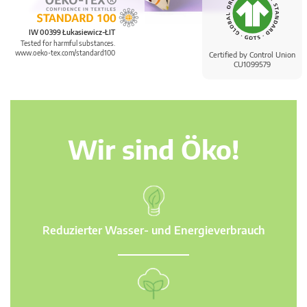
IW 00399 Łukasiewicz-ŁIT
Tested for harmful substances.
www.oeko-tex.com/standard100
Certified by Control Union
CU1099579
Wir sind Öko!
Reduzierter Wasser- und Energieverbrauch