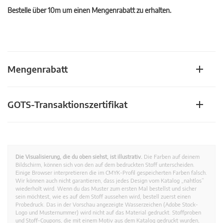
Bestelle über 10m um einen Mengenrabatt zu erhalten.
Mengenrabatt
GOTS-Transaktionszertifikat
Die Visualisierung, die du oben siehst, ist illustrativ.
Die Farben auf deinem
Bildschirm, können sich von den auf dem bedruckten Stoff unterscheiden.
Einige Browser interpretieren die im CMYK-Profil gespeicherten Farben falsch.
Wir können auch nicht garantieren, dass jedes Design vom Katalog „nahtlos”
wiederholt wird. Wenn du das Muster zum ersten Mal bestellst und sicher
sein möchtest, wie es auf dem Stoff aussehen wird, bestell zuerst einen
Probedruck. Das in der Vorschau angezeigte Wasserzeichen (Adobe Stock-
Logo und Musternummer) wird nicht auf das Material gedruckt. Stoffproben
und Stoff-Coupons, die mit einem Motiv aus dem Katalog gedruckt wurden,