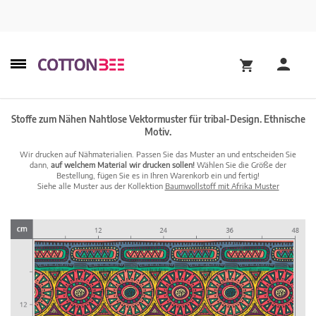
Stoffe zum Nähen Nahtlose Vektormuster für tribal-Design. Ethnische
Motiv.
Wir drucken auf Nähmaterialien. Passen Sie das Muster an und entscheiden Sie
dann,
auf welchem Material wir drucken sollen!
Wählen Sie die Größe der
Bestellung, fügen Sie es in Ihren Warenkorb ein und fertig!
Siehe alle Muster aus der Kollektion
Baumwollstoff mit Afrika Muster