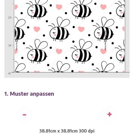
1. Muster anpassen
-
+
38.81cm x 38.81cm 300 dpi