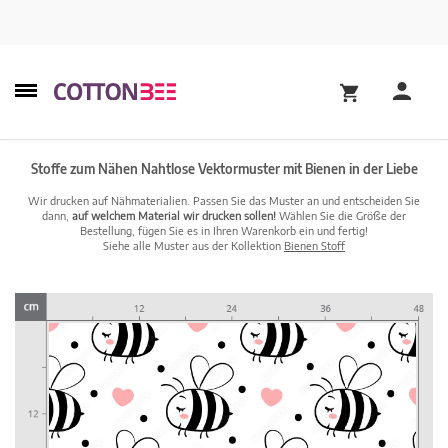
Stoffe zum Nähen Nahtlose Vektormuster mit Bienen in der Liebe
Wir drucken auf Nähmaterialien. Passen Sie das Muster an und entscheiden Sie
dann,
auf welchem Material wir drucken sollen!
Wählen Sie die Größe der
Bestellung, fügen Sie es in Ihren Warenkorb ein und fertig!
Siehe alle Muster aus der Kollektion
Bienen Stoff