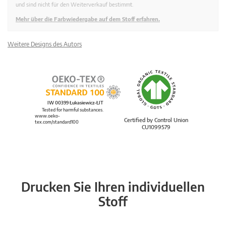
und sind nicht für den Weiterverkauf bestimmt.
Mehr über die Farbwiedergabe auf dem Stoff erfahren.
Weitere Designs des Autors
IW 00399 Łukasiewicz-ŁIT
Tested for harmful substances.
www.oeko-
Certified by Control Union
tex.com/standard100
CU1099579
Drucken Sie Ihren individuellen
Stoff