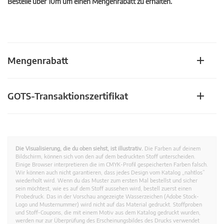
Bestelle über 10m um einen Mengenrabatt zu erhalten.
Mengenrabatt
GOTS-Transaktionszertifikat
Die Visualisierung, die du oben siehst, ist illustrativ.
Die Farben auf deinem
Bildschirm, können sich von den auf dem bedruckten Stoff unterscheiden.
Einige Browser interpretieren die im CMYK-Profil gespeicherten Farben falsch.
Wir können auch nicht garantieren, dass jedes Design vom Katalog „nahtlos”
wiederholt wird. Wenn du das Muster zum ersten Mal bestellst und sicher
sein möchtest, wie es auf dem Stoff aussehen wird, bestell zuerst einen
Probedruck. Das in der Vorschau angezeigte Wasserzeichen (Adobe Stock-
Logo und Musternummer) wird nicht auf das Material gedruckt. Stoffproben
und Stoff-Coupons, die mit einem Motiv aus dem Katalog gedruckt wurden,
werden nur zur Überprüfung des Erscheinungsbildes des Drucks verwendet