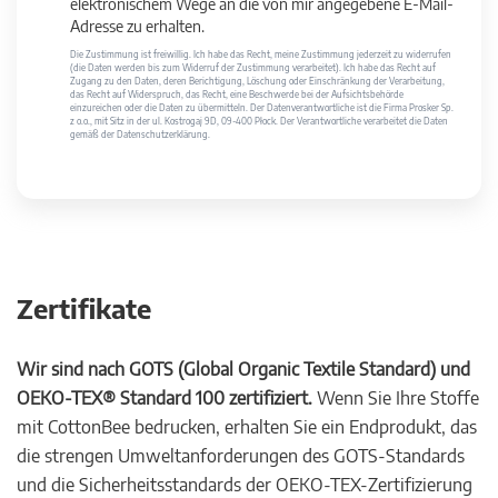
elektronischem Wege an die von mir angegebene E-Mail-
Adresse zu erhalten.
Die Zustimmung ist freiwillig. Ich habe das Recht, meine Zustimmung jederzeit zu widerrufen
(die Daten werden bis zum Widerruf der Zustimmung verarbeitet). Ich habe das Recht auf
Zugang zu den Daten, deren Berichtigung, Löschung oder Einschränkung der Verarbeitung,
das Recht auf Widerspruch, das Recht, eine Beschwerde bei der Aufsichtsbehörde
einzureichen oder die Daten zu übermitteln. Der Datenverantwortliche ist die Firma Prosker Sp.
z o.o., mit Sitz in der ul. Kostrogaj 9D, 09-400 Płock. Der Verantwortliche verarbeitet die Daten
gemäß der Datenschutzerklärung.
Zertifikate
Wir sind nach GOTS (Global Organic Textile Standard) und
OEKO-TEX® Standard 100 zertifiziert.
Wenn Sie Ihre Stoffe
mit CottonBee bedrucken, erhalten Sie ein Endprodukt, das
die strengen Umweltanforderungen des GOTS-Standards
und die Sicherheitsstandards der OEKO-TEX-Zertifizierung