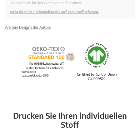
und sind nicht für den Weiterverkauf bestimmt.
Mehr über die Farbwiedergabe auf dem Stoff erfahren.
Weitere Designs des Autors
IW 00399 Łukasiewicz-ŁIT
Tested for harmful substances.
www.oeko-
Certified by Control Union
tex.com/standard100
CU1099579
Drucken Sie Ihren individuellen
Stoff