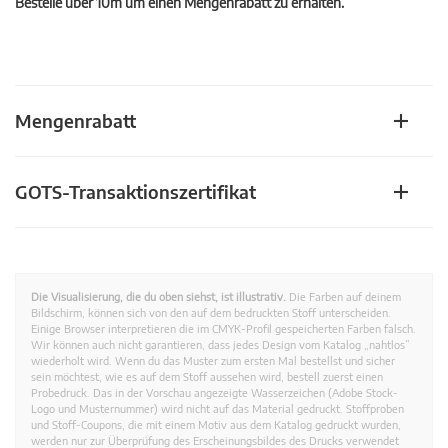
Bestelle über 10m um einen Mengenrabatt zu erhalten.
Mengenrabatt
GOTS-Transaktionszertifikat
Die Visualisierung, die du oben siehst, ist illustrativ.
Die Farben auf deinem
Bildschirm, können sich von den auf dem bedruckten Stoff unterscheiden.
Einige Browser interpretieren die im CMYK-Profil gespeicherten Farben falsch.
Wir können auch nicht garantieren, dass jedes Design vom Katalog „nahtlos”
wiederholt wird. Wenn du das Muster zum ersten Mal bestellst und sicher
sein möchtest, wie es auf dem Stoff aussehen wird, bestell zuerst einen
Probedruck. Das in der Vorschau angezeigte Wasserzeichen (Adobe Stock-
Logo und Musternummer) wird nicht auf das Material gedruckt. Stoffproben
und Stoff-Coupons, die mit einem Motiv aus dem Katalog gedruckt wurden,
werden nur zur Überprüfung des Erscheinungsbildes des Drucks verwendet