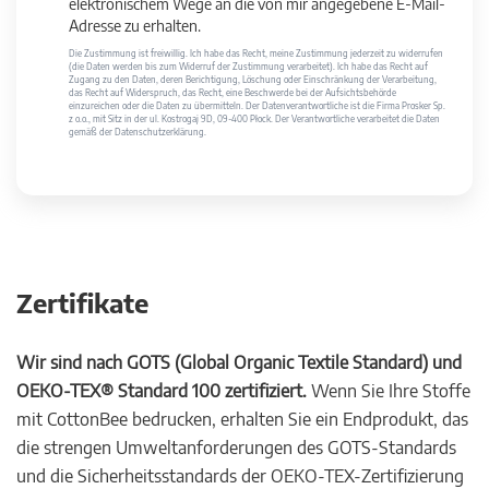
elektronischem Wege an die von mir angegebene E-Mail-
Adresse zu erhalten.
Die Zustimmung ist freiwillig. Ich habe das Recht, meine Zustimmung jederzeit zu widerrufen
(die Daten werden bis zum Widerruf der Zustimmung verarbeitet). Ich habe das Recht auf
Zugang zu den Daten, deren Berichtigung, Löschung oder Einschränkung der Verarbeitung,
das Recht auf Widerspruch, das Recht, eine Beschwerde bei der Aufsichtsbehörde
einzureichen oder die Daten zu übermitteln. Der Datenverantwortliche ist die Firma Prosker Sp.
z o.o., mit Sitz in der ul. Kostrogaj 9D, 09-400 Płock. Der Verantwortliche verarbeitet die Daten
gemäß der Datenschutzerklärung.
Zertifikate
Wir sind nach GOTS (Global Organic Textile Standard) und
OEKO-TEX® Standard 100 zertifiziert.
Wenn Sie Ihre Stoffe
mit CottonBee bedrucken, erhalten Sie ein Endprodukt, das
die strengen Umweltanforderungen des GOTS-Standards
und die Sicherheitsstandards der OEKO-TEX-Zertifizierung