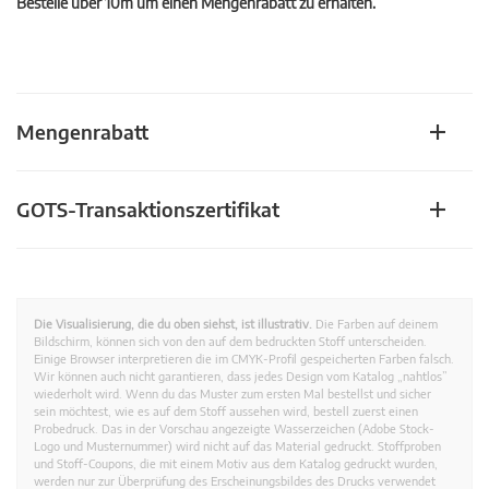
Bestelle über 10m um einen Mengenrabatt zu erhalten.
Mengenrabatt
GOTS-Transaktionszertifikat
Die Visualisierung, die du oben siehst, ist illustrativ.
Die Farben auf deinem
Bildschirm, können sich von den auf dem bedruckten Stoff unterscheiden.
Einige Browser interpretieren die im CMYK-Profil gespeicherten Farben falsch.
Wir können auch nicht garantieren, dass jedes Design vom Katalog „nahtlos”
wiederholt wird. Wenn du das Muster zum ersten Mal bestellst und sicher
sein möchtest, wie es auf dem Stoff aussehen wird, bestell zuerst einen
Probedruck. Das in der Vorschau angezeigte Wasserzeichen (Adobe Stock-
Logo und Musternummer) wird nicht auf das Material gedruckt. Stoffproben
und Stoff-Coupons, die mit einem Motiv aus dem Katalog gedruckt wurden,
werden nur zur Überprüfung des Erscheinungsbildes des Drucks verwendet