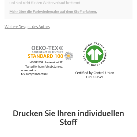
und sind nicht für den Weiterverkauf bestimmt.
Mehr über die Farbwiedergabe auf dem Stoff erfahren.
Weitere Designs des Autors
IW 00399 Łukasiewicz-ŁIT
Tested for harmful substances.
www.oeko-
Certified by Control Union
tex.com/standard100
CU1099579
Drucken Sie Ihren individuellen
Stoff