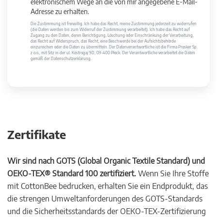
elektronischem Wege an die von mir angegebene E-Mail-
Adresse zu erhalten.
Die Zustimmung ist freiwillig. Ich habe das Recht, meine Zustimmung jederzeit zu widerrufen
(die Daten werden bis zum Widerruf der Zustimmung verarbeitet). Ich habe das Recht auf
Zugang zu den Daten, deren Berichtigung, Löschung oder Einschränkung der Verarbeitung,
das Recht auf Widerspruch, das Recht, eine Beschwerde bei der Aufsichtsbehörde
einzureichen oder die Daten zu übermitteln. Der Datenverantwortliche ist die Firma Prosker Sp.
z o.o., mit Sitz in der ul. Kostrogaj 9D, 09-400 Płock. Der Verantwortliche verarbeitet die Daten
gemäß der Datenschutzerklärung.
Zertifikate
Wir sind nach GOTS (Global Organic Textile Standard) und
OEKO-TEX® Standard 100 zertifiziert.
Wenn Sie Ihre Stoffe
mit CottonBee bedrucken, erhalten Sie ein Endprodukt, das
die strengen Umweltanforderungen des GOTS-Standards
und die Sicherheitsstandards der OEKO-TEX-Zertifizierung