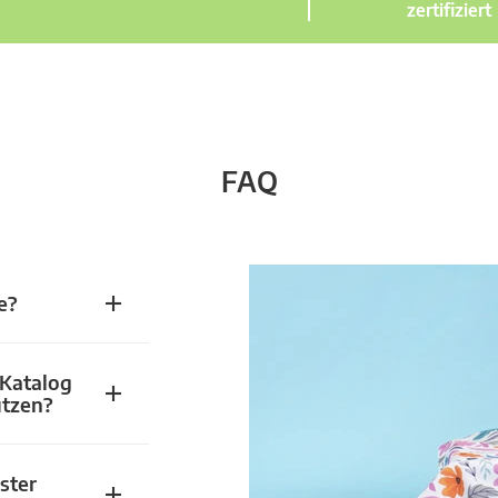
zertifiziert
FAQ
e?
 Katalog
utzen?
ster