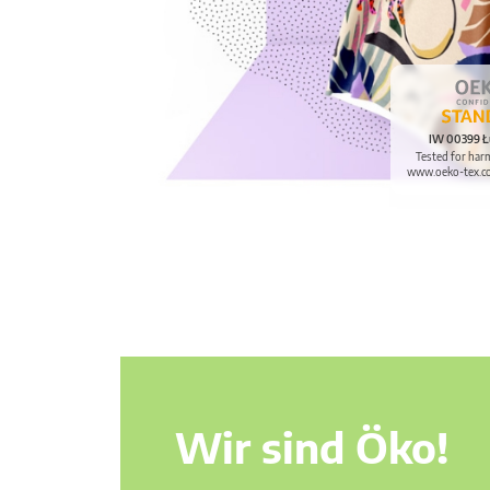
IW 00399 Ł
Tested for har
www.oeko-tex.c
Wir sind Öko!