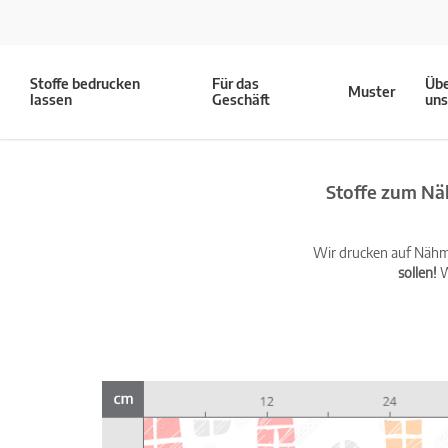
Stoffe bedrucken
Für das
Üb
Muster
lassen
Geschäft
un
Stoffe zum Nä
Wir drucken auf Nähma
sollen!
W