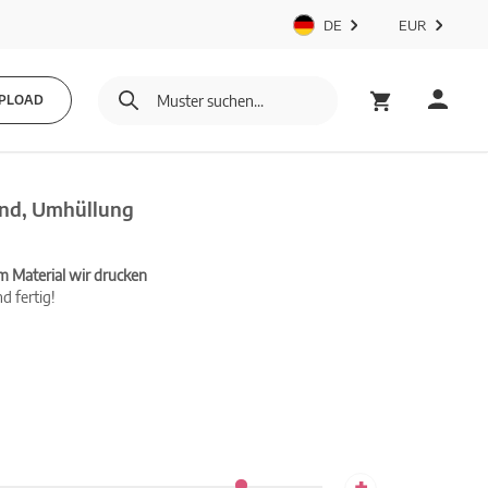
DE
EUR
PLOAD
und, Umhüllung
m Material wir drucken
d fertig!
+