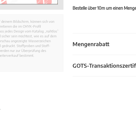
Bestelle über 10m um einen Mengen
 deinem Bildschirm, können sich von
retieren die im CMYK-Profil
dass jedes Design vom Katalog „nahtlos”
 sicher sein möchtest, wie es auf dem
Vorschau angezeigte Wasserzeichen
Mengenrabatt
 gedruckt. Stoffproben und Stoff-
werden nur zur Überprüfung des
eiterverkauf bestimmt.
GOTS-Transaktionszertif