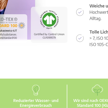
Weiche u
Hochwerti
Alltag.
Tolle Li
ukasiewicz-ŁIT
Certified by Control Union
mful substances.
> 7, ISO 
CU1099579
om/standard100
ISO 105-C
Reduzierter Wasser- und
Wir sind nach OE
Energieverbrauch
Standard 100 (Kla