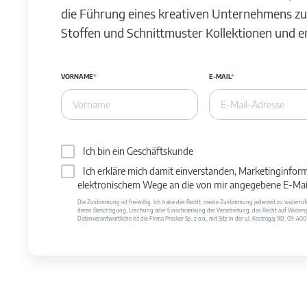
die Führung eines kreativen Unternehmens zu
Stoffen und Schnittmuster Kollektionen und 
VORNAME
E-MAIL
Ich bin ein Geschäftskunde
Ich erkläre mich damit einverstanden, Marketinginfor
elektronischem Wege an die von mir angegebene E-Mail
Die Zustimmung ist freiwillig. Ich habe das Recht, meine Zustimmung jederzeit zu widerr
deren Berichtigung, Löschung oder Einschränkung der Verarbeitung, das Recht auf Widersp
Datenverantwortliche ist die Firma Prosker Sp. z o.o., mit Sitz in der ul. Kostrogaj 9D, 09-