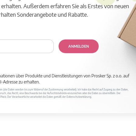
 erhalten. Außerdem erfahren Sie als Erstes von neuen
erhalten Sonderangebote und Rabatte.
ANMELDEN
mationen über Produkte und Dienstleistungen von Prosker Sp. z o.o. auf
-Adresse zu erhalten.
ufen (die Daten werden bis zum Widerruf der Zustimmung verarbeitet). Ich habe das Recht auf Zugang zu den Daten,
ruch, das Recht, eine Beschwerde bei der Aufsichtsbehörde einzureichen oder die Daten zu übermitteln. Der
400 Płock. Der Verantwortliche verarbeitet die Daten gemäß der Datenschutzerklärung.