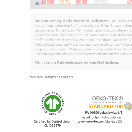
Die Visualisierung, die du oben siehst, ist illustrativ.
Die Farben auf
den auf dem bedruckten Stoff unterscheiden. Einige Browser interp
gespeicherten Farben falsch. Wir können auch nicht garantieren, 
wiederholt wird. Wenn du das Muster zum ersten Mal bestellst und
Stoff aussehen wird, bestell zuerst einen Probedruck. Das in der 
(Adobe Stock-Logo und Musternummer) wird nicht auf das Material
Coupons, die mit einem Motiv aus dem Katalog gedruckt wurden, 
Erscheinungsbildes des Drucks verwendet und sind nicht für den W
Mehr über die Farbwiedergabe auf dem Stoff erfahren.
Weitere Designs des Autors
IW 00399 Łukasiewicz-ŁIT
Tested for harmful substances.
Certified by Control Union
www.oeko-tex.com/standard100
CU1099579