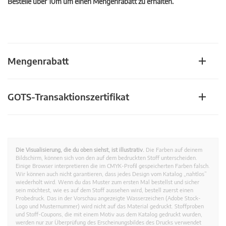
Bestelle über 10m um einen Mengenrabatt zu erhalten.
Mengenrabatt
GOTS-Transaktionszertifikat
Die Visualisierung, die du oben siehst, ist illustrativ.
Die Farben auf deinem
Bildschirm, können sich von den auf dem bedruckten Stoff unterscheiden.
Einige Browser interpretieren die im CMYK-Profil gespeicherten Farben falsch.
Wir können auch nicht garantieren, dass jedes Design vom Katalog „nahtlos”
wiederholt wird. Wenn du das Muster zum ersten Mal bestellst und sicher
sein möchtest, wie es auf dem Stoff aussehen wird, bestell zuerst einen
Probedruck. Das in der Vorschau angezeigte Wasserzeichen (Adobe Stock-
Logo und Musternummer) wird nicht auf das Material gedruckt. Stoffproben
und Stoff-Coupons, die mit einem Motiv aus dem Katalog gedruckt wurden,
werden nur zur Überprüfung des Erscheinungsbildes des Drucks verwendet