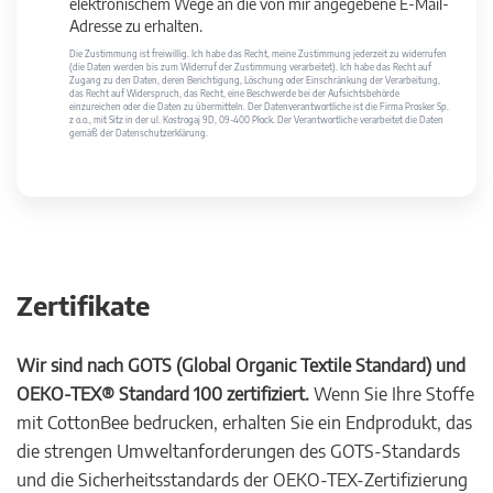
elektronischem Wege an die von mir angegebene E-Mail-
Adresse zu erhalten.
Die Zustimmung ist freiwillig. Ich habe das Recht, meine Zustimmung jederzeit zu widerrufen
(die Daten werden bis zum Widerruf der Zustimmung verarbeitet). Ich habe das Recht auf
Zugang zu den Daten, deren Berichtigung, Löschung oder Einschränkung der Verarbeitung,
das Recht auf Widerspruch, das Recht, eine Beschwerde bei der Aufsichtsbehörde
einzureichen oder die Daten zu übermitteln. Der Datenverantwortliche ist die Firma Prosker Sp.
z o.o., mit Sitz in der ul. Kostrogaj 9D, 09-400 Płock. Der Verantwortliche verarbeitet die Daten
gemäß der Datenschutzerklärung.
Zertifikate
Wir sind nach GOTS (Global Organic Textile Standard) und
OEKO-TEX® Standard 100 zertifiziert.
Wenn Sie Ihre Stoffe
mit CottonBee bedrucken, erhalten Sie ein Endprodukt, das
die strengen Umweltanforderungen des GOTS-Standards
und die Sicherheitsstandards der OEKO-TEX-Zertifizierung