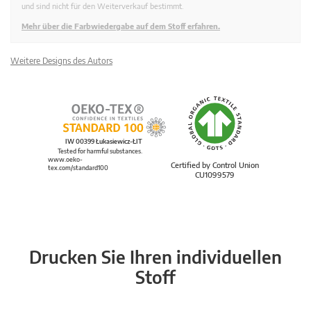
und sind nicht für den Weiterverkauf bestimmt.
Mehr über die Farbwiedergabe auf dem Stoff erfahren.
Weitere Designs des Autors
IW 00399 Łukasiewicz-ŁIT
Tested for harmful substances.
www.oeko-
Certified by Control Union
tex.com/standard100
CU1099579
Drucken Sie Ihren individuellen
Stoff