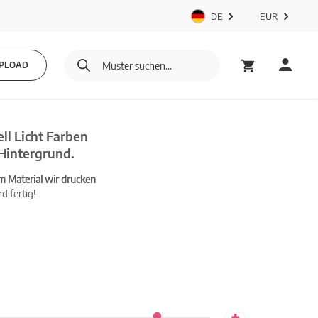
DE
EUR
PLOAD
l Licht Farben
 Hintergrund.
m Material wir drucken
d fertig!
+