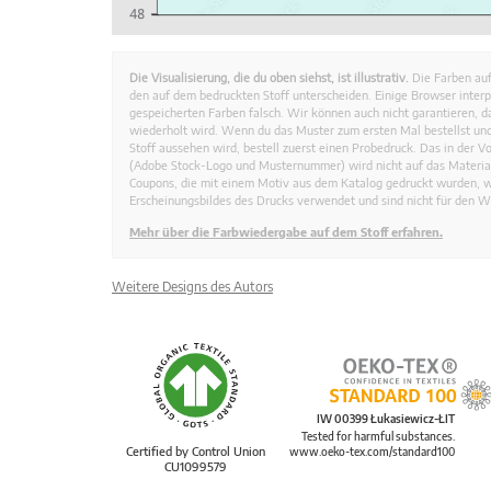
Die Visualisierung, die du oben siehst, ist illustrativ.
Die Farben auf
den auf dem bedruckten Stoff unterscheiden. Einige Browser interp
gespeicherten Farben falsch. Wir können auch nicht garantieren, 
wiederholt wird. Wenn du das Muster zum ersten Mal bestellst und
Stoff aussehen wird, bestell zuerst einen Probedruck. Das in der 
(Adobe Stock-Logo und Musternummer) wird nicht auf das Material
Coupons, die mit einem Motiv aus dem Katalog gedruckt wurden, 
Erscheinungsbildes des Drucks verwendet und sind nicht für den W
Mehr über die Farbwiedergabe auf dem Stoff erfahren.
Weitere Designs des Autors
IW 00399 Łukasiewicz-ŁIT
Tested for harmful substances.
Certified by Control Union
www.oeko-tex.com/standard100
CU1099579