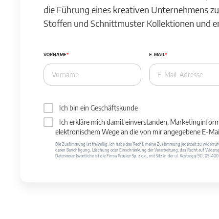
die Führung eines kreativen Unternehmens zu
Stoffen und Schnittmuster Kollektionen und 
VORNAME
E-MAIL
Ich bin ein Geschäftskunde
Ich erkläre mich damit einverstanden, Marketinginfor
elektronischem Wege an die von mir angegebene E-Mail
Die Zustimmung ist freiwillig. Ich habe das Recht, meine Zustimmung jederzeit zu widerr
deren Berichtigung, Löschung oder Einschränkung der Verarbeitung, das Recht auf Widersp
Datenverantwortliche ist die Firma Prosker Sp. z o.o., mit Sitz in der ul. Kostrogaj 9D, 09-