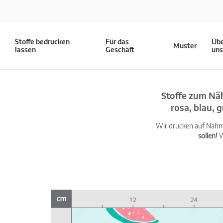
Stoffe bedrucken
Für das
Üb
Muster
lassen
Geschäft
un
Stoffe zum Nä
rosa, blau, 
Wir drucken auf Nähma
sollen!
W