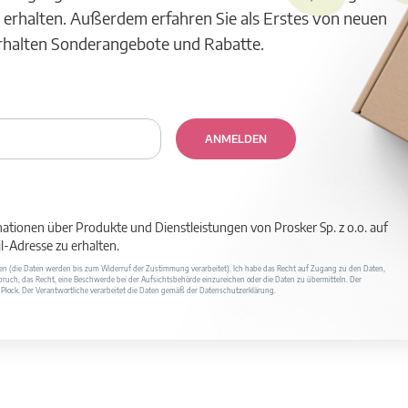
 erhalten. Außerdem erfahren Sie als Erstes von neuen
erhalten Sonderangebote und Rabatte.
ANMELDEN
mationen über Produkte und Dienstleistungen von Prosker Sp. z o.o. auf
-Adresse zu erhalten.
ufen (die Daten werden bis zum Widerruf der Zustimmung verarbeitet). Ich habe das Recht auf Zugang zu den Daten,
ruch, das Recht, eine Beschwerde bei der Aufsichtsbehörde einzureichen oder die Daten zu übermitteln. Der
400 Płock. Der Verantwortliche verarbeitet die Daten gemäß der Datenschutzerklärung.