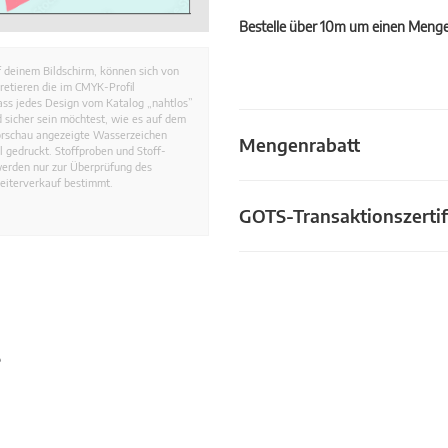
Bestelle über 10m um einen Mengen
 deinem Bildschirm, können sich von
retieren die im CMYK-Profil
dass jedes Design vom Katalog „nahtlos”
 sicher sein möchtest, wie es auf dem
Vorschau angezeigte Wasserzeichen
Mengenrabatt
 gedruckt. Stoffproben und Stoff-
werden nur zur Überprüfung des
eiterverkauf bestimmt.
GOTS-Transaktionszertif