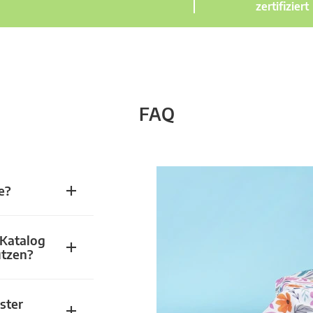
zertifiziert
FAQ
e?
 Katalog
utzen?
ster