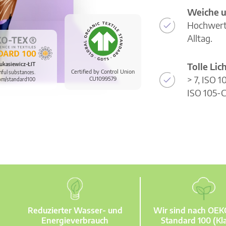
Weiche u
Hochwerti
Alltag.
Tolle Li
ukasiewicz-ŁIT
Certified by Control Union
mful substances.
> 7, ISO 
CU1099579
om/standard100
ISO 105-C
Reduzierter Wasser- und
Wir sind nach OE
Energieverbrauch
Standard 100 (Kla