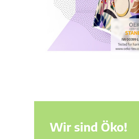
IW 00399 Ł
Tested for har
www.oeko-tex.c
Wir sind Öko!