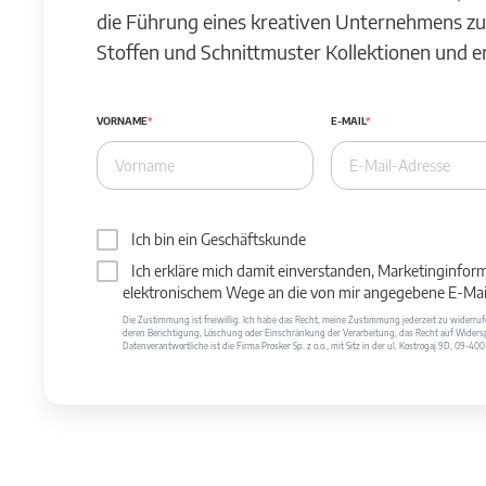
die Führung eines kreativen Unternehmens zu
Stoffen und Schnittmuster Kollektionen und 
VORNAME
E-MAIL
Ich bin ein Geschäftskunde
Ich erkläre mich damit einverstanden, Marketinginfor
elektronischem Wege an die von mir angegebene E-Mail
Die Zustimmung ist freiwillig. Ich habe das Recht, meine Zustimmung jederzeit zu widerr
deren Berichtigung, Löschung oder Einschränkung der Verarbeitung, das Recht auf Widersp
Datenverantwortliche ist die Firma Prosker Sp. z o.o., mit Sitz in der ul. Kostrogaj 9D, 09-