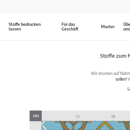
Stoffe bedrucken
Für das
Üb
Muster
lassen
Geschäft
un
Stoffe zum 
Wir drucken auf Nähma
sollen!
W
S