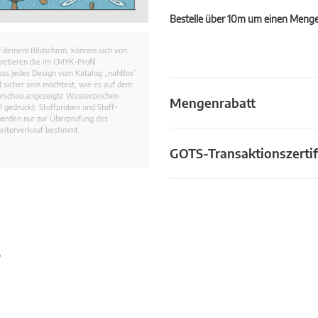
Bestelle über 10m um einen Mengen
 deinem Bildschirm, können sich von
retieren die im CMYK-Profil
dass jedes Design vom Katalog „nahtlos”
 sicher sein möchtest, wie es auf dem
Vorschau angezeigte Wasserzeichen
Mengenrabatt
 gedruckt. Stoffproben und Stoff-
werden nur zur Überprüfung des
eiterverkauf bestimmt.
GOTS-Transaktionszertif