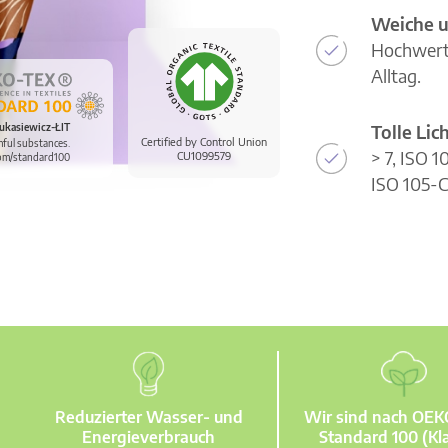
Weiche u
Hochwerti
Alltag.
Tolle Li
ukasiewicz-ŁIT
Certified by Control Union
mful substances.
> 7, ISO 
CU1099579
om/standard100
ISO 105-C
Reduzierter Wasser- und
Wir sind nach OE
Energieverbrauch
Standard 100 (Kla