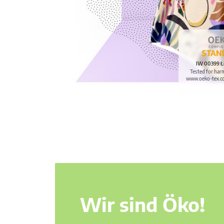
IW 00399 Ł
Tested for har
www.oeko-tex.c
Wir sind Öko!