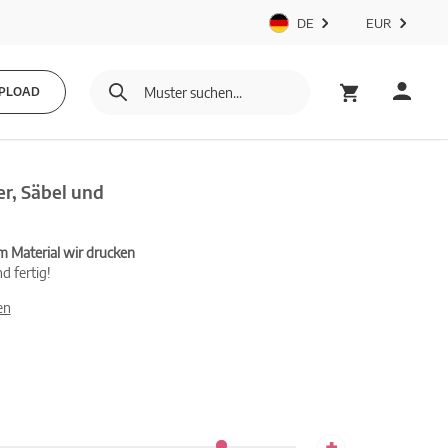
DE
EUR
PLOAD
r, Säbel und
m Material wir drucken
d fertig!
en
+