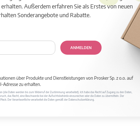
 erhalten. Außerdem erfahren Sie als Erstes von neuen
erhalten Sonderangebote und Rabatte.
ANMELDEN
mationen über Produkte und Dienstleistungen von Prosker Sp. z o.o. auf
-Adresse zu erhalten.
ufen (die Daten werden bis zum Widerruf der Zustimmung verarbeitet). Ich habe das Recht auf Zugang zu den Daten,
ruch, das Recht, eine Beschwerde bei der Aufsichtsbehörde einzureichen oder die Daten zu übermitteln. Der
400 Płock. Der Verantwortliche verarbeitet die Daten gemäß der Datenschutzerklärung.