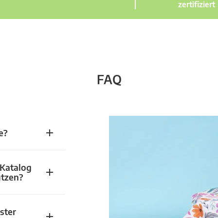
zertifiziert
FAQ
e?
 Katalog
utzen?
ster