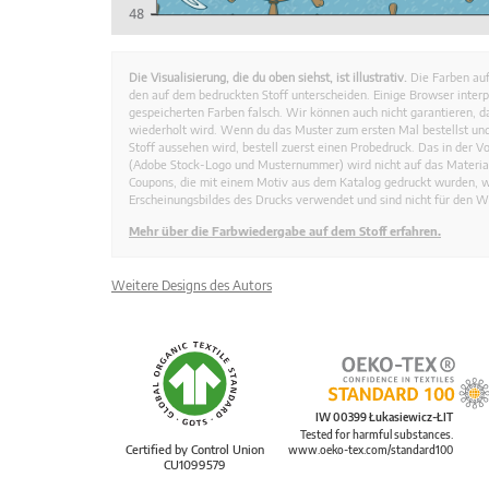
Die Visualisierung, die du oben siehst, ist illustrativ.
Die Farben auf
den auf dem bedruckten Stoff unterscheiden. Einige Browser interp
gespeicherten Farben falsch. Wir können auch nicht garantieren, 
wiederholt wird. Wenn du das Muster zum ersten Mal bestellst und
Stoff aussehen wird, bestell zuerst einen Probedruck. Das in der 
(Adobe Stock-Logo und Musternummer) wird nicht auf das Material
Coupons, die mit einem Motiv aus dem Katalog gedruckt wurden, 
Erscheinungsbildes des Drucks verwendet und sind nicht für den W
Mehr über die Farbwiedergabe auf dem Stoff erfahren.
Weitere Designs des Autors
IW 00399 Łukasiewicz-ŁIT
Tested for harmful substances.
Certified by Control Union
www.oeko-tex.com/standard100
CU1099579