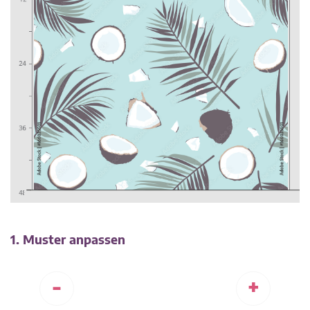
1. Muster anpassen
-
+