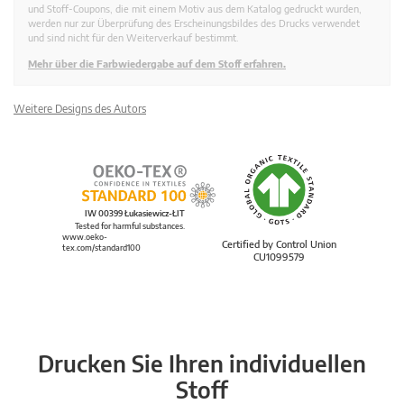
und Stoff-Coupons, die mit einem Motiv aus dem Katalog gedruckt wurden,
werden nur zur Überprüfung des Erscheinungsbildes des Drucks verwendet
und sind nicht für den Weiterverkauf bestimmt.
Mehr über die Farbwiedergabe auf dem Stoff erfahren.
Weitere Designs des Autors
IW 00399 Łukasiewicz-ŁIT
Tested for harmful substances.
www.oeko-
Certified by Control Union
tex.com/standard100
CU1099579
Drucken Sie Ihren individuellen
Stoff