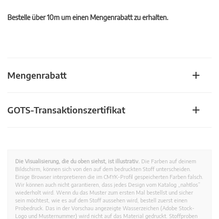
Bestelle über 10m um einen Mengenrabatt zu erhalten.
Mengenrabatt
GOTS-Transaktionszertifikat
Die Visualisierung, die du oben siehst, ist illustrativ.
Die Farben auf deinem
Bildschirm, können sich von den auf dem bedruckten Stoff unterscheiden.
Einige Browser interpretieren die im CMYK-Profil gespeicherten Farben falsch.
Wir können auch nicht garantieren, dass jedes Design vom Katalog „nahtlos”
wiederholt wird. Wenn du das Muster zum ersten Mal bestellst und sicher
sein möchtest, wie es auf dem Stoff aussehen wird, bestell zuerst einen
Probedruck. Das in der Vorschau angezeigte Wasserzeichen (Adobe Stock-
Logo und Musternummer) wird nicht auf das Material gedruckt. Stoffproben