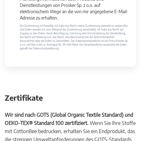
Dienstleistungen von Prosker Sp. z o.o. auf
elektronischem Wege an die von mir angegebene E-Mail-
Adresse zu erhalten.
Die Zustimmung ist freiwillig. Ich habe das Recht, meine Zustimmung jederzeit zu widerrufen
(die Daten werden bis zum Widerruf der Zustimmung verarbeitet). Ich habe das Recht auf
Zugang zu den Daten, deren Berichtigung, Löschung oder Einschränkung der Verarbeitung,
das Recht auf Widerspruch, das Recht, eine Beschwerde bei der Aufsichtsbehörde
einzureichen oder die Daten zu übermitteln. Der Datenverantwortliche ist die Firma Prosker Sp.
z o.o., mit Sitz in der ul. Kostrogaj 9D, 09-400 Płock. Der Verantwortliche verarbeitet die Daten
gemäß der Datenschutzerklärung.
Zertifikate
Wir sind nach GOTS (Global Organic Textile Standard) und
OEKO-TEX® Standard 100 zertifiziert.
Wenn Sie Ihre Stoffe
mit CottonBee bedrucken, erhalten Sie ein Endprodukt, das
die strengen Umweltanforderungen des GOTS-Standards