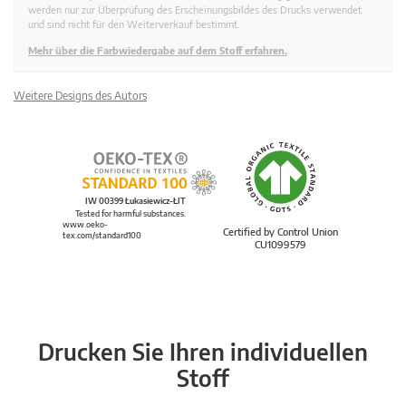
werden nur zur Überprüfung des Erscheinungsbildes des Drucks verwendet
und sind nicht für den Weiterverkauf bestimmt.
Mehr über die Farbwiedergabe auf dem Stoff erfahren.
Weitere Designs des Autors
IW 00399 Łukasiewicz-ŁIT
Tested for harmful substances.
www.oeko-
Certified by Control Union
tex.com/standard100
CU1099579
Drucken Sie Ihren individuellen
Stoff