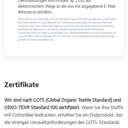
Dienstleistungen von Prosker Sp. z o.o. auf
elektronischem Wege an die von mir angegebene E-Mail-
Adresse zu erhalten.
Die Zustimmung ist freiwillig. Ich habe das Recht, meine Zustimmung jederzeit zu widerrufen
(die Daten werden bis zum Widerruf der Zustimmung verarbeitet). Ich habe das Recht auf
Zugang zu den Daten, deren Berichtigung, Löschung oder Einschränkung der Verarbeitung,
das Recht auf Widerspruch, das Recht, eine Beschwerde bei der Aufsichtsbehörde
einzureichen oder die Daten zu übermitteln. Der Datenverantwortliche ist die Firma Prosker Sp.
z o.o., mit Sitz in der ul. Kostrogaj 9D, 09-400 Płock. Der Verantwortliche verarbeitet die Daten
gemäß der Datenschutzerklärung.
Zertifikate
Wir sind nach GOTS (Global Organic Textile Standard) und
OEKO-TEX® Standard 100 zertifiziert.
Wenn Sie Ihre Stoffe
mit CottonBee bedrucken, erhalten Sie ein Endprodukt, das
die strengen Umweltanforderungen des GOTS-Standards