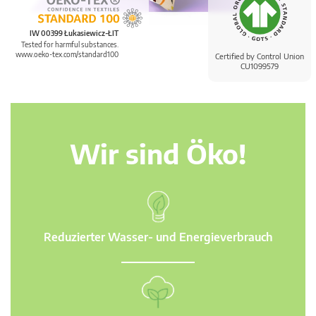
IW 00399 Łukasiewicz-ŁIT
Tested for harmful substances.
www.oeko-tex.com/standard100
Certified by Control Union
CU1099579
Wir sind Öko!
Reduzierter Wasser- und Energieverbrauch