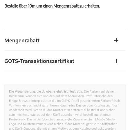
Bestelle über 10m um einen Mengenrabatt zu erhalten.
Mengenrabatt
GOTS-Transaktionszertifikat
Die Visualisierung, die du oben siehst, ist illustrativ.
Die Farben auf deinem
Bildschirm, können sich von den auf dem bedruckten Stoff unterscheiden.
Einige Browser interpretieren die im CMYK-Profil gespeicherten Farben falsch.
Wir können auch nicht garantieren, dass jedes Design vom Katalog „nahtlos”
wiederholt wird. Wenn du das Muster zum ersten Mal bestellst und sicher
sein möchtest, wie es auf dem Stoff aussehen wird, bestell zuerst einen
Probedruck. Das in der Vorschau angezeigte Wasserzeichen (Adobe Stock-
Logo und Musternummer) wird nicht auf das Material gedruckt. Stoffproben
und Stoff-Coupons, die mit einem Motiv aus dem Katalog gedruckt wurden,