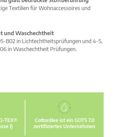
ge Textilien für Wohnaccessoires und
cht und Waschechtheit
105-B02 in Lichtechtheitsprüfungen und 4-5,
06 in Waschechtheit Prüfungen.
KO-TEX®
CottonBee ist ein GOTS 7.0
sse I)
zertifiziertes Unternehmen