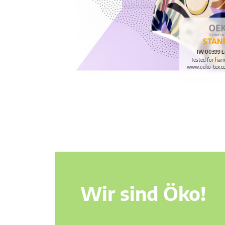
IW 00399 Ł
Tested for har
www.oeko-tex.c
Wir sind Öko!