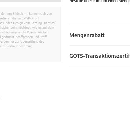
Bestelle über 10m um einen Mengen
 deinem Bildschirm, können sich von
retieren die im CMYK-Profil
dass jedes Design vom Katalog „nahtlos”
 sicher sein möchtest, wie es auf dem
Vorschau angezeigte Wasserzeichen
Mengenrabatt
 gedruckt. Stoffproben und Stoff-
werden nur zur Überprüfung des
eiterverkauf bestimmt.
GOTS-Transaktionszertif