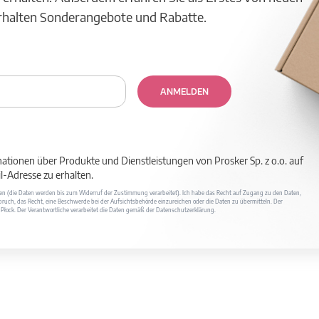
erhalten Sonderangebote und Rabatte.
ANMELDEN
mationen über Produkte und Dienstleistungen von Prosker Sp. z o.o. auf
-Adresse zu erhalten.
ufen (die Daten werden bis zum Widerruf der Zustimmung verarbeitet). Ich habe das Recht auf Zugang zu den Daten,
ruch, das Recht, eine Beschwerde bei der Aufsichtsbehörde einzureichen oder die Daten zu übermitteln. Der
400 Płock. Der Verantwortliche verarbeitet die Daten gemäß der Datenschutzerklärung.