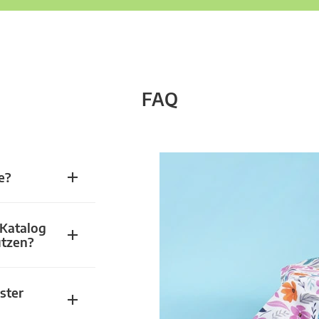
FAQ
e?
 Katalog
utzen?
ster