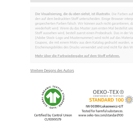
Die Visualisierung, die du oben siehst, ist illustrativ.
Die Farben auf
den auf dem bedruckten Stoff unterscheiden. Einige Browser interp
gespeicherten Farben falsch. Wir können auch nicht garantieren, 
wiederholt wird. Wenn du das Muster zum ersten Mal bestellst und
Stoff aussehen wird, bestell zuerst einen Probedruck. Das in der 
(Adobe Stock-Logo und Musternummer) wird nicht auf das Material
Coupons, die mit einem Motiv aus dem Katalog gedruckt wurden, 
Erscheinungsbildes des Drucks verwendet und sind nicht für den W
Mehr über die Farbwiedergabe auf dem Stoff erfahren.
Weitere Designs des Autors
IW 00399 Łukasiewicz-ŁIT
Tested for harmful substances.
Certified by Control Union
www.oeko-tex.com/standard100
CU1099579