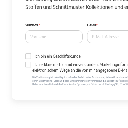
Stoffen und Schnittmuster Kollektionen und 
VORNAME
E-MAIL
Ich bin ein Geschäftskunde
Ich erkläre mich damit einverstanden, Marketinginfor
elektronischem Wege an die von mir angegebene E-Mail
Die Zustimmung ist freiwillig. Ich habe das Recht, meine Zustimmung jederzeit zu widerr
deren Berichtigung, Löschung oder Einschränkung der Verarbeitung, das Recht auf Widersp
Datenverantwortliche ist die Firma Prosker Sp. z o.o., mit Sitz in der ul. Kostrogaj 9D, 09-