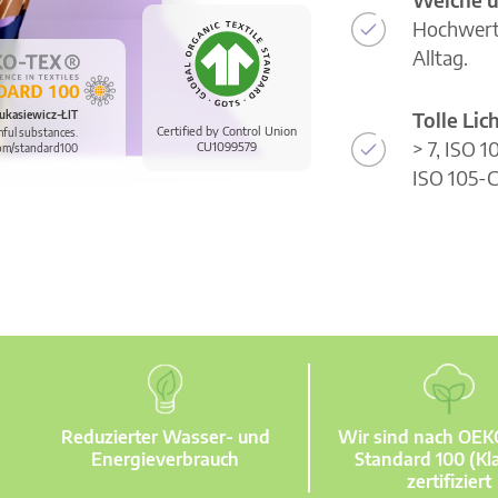
Hochwerti
Alltag.
Tolle Li
ukasiewicz-ŁIT
Certified by Control Union
mful substances.
> 7, ISO 
CU1099579
om/standard100
ISO 105-C
Reduzierter Wasser- und
Wir sind nach OE
Energieverbrauch
Standard 100 (Kla
zertifiziert