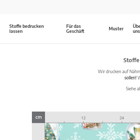
Stoffe bedrucken
Für das
Üb
Muster
lassen
Geschäft
un
Stoff
Wir drucken auf Nähma
sollen!
W
Siehe a