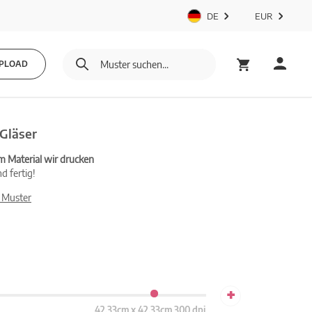
DE
EUR
PLOAD
Gläser
m Material wir drucken
d fertig!
 Muster
+
42.33cm x 42.33cm 300 dpi