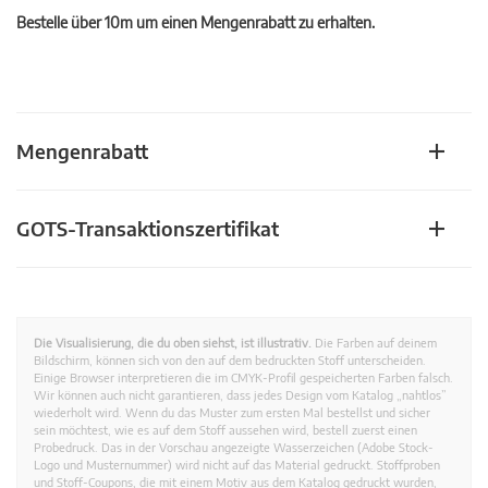
Bestelle über 10m um einen Mengenrabatt zu erhalten.
Mengenrabatt
GOTS-Transaktionszertifikat
Die Visualisierung, die du oben siehst, ist illustrativ.
Die Farben auf deinem
Bildschirm, können sich von den auf dem bedruckten Stoff unterscheiden.
Einige Browser interpretieren die im CMYK-Profil gespeicherten Farben falsch.
Wir können auch nicht garantieren, dass jedes Design vom Katalog „nahtlos”
wiederholt wird. Wenn du das Muster zum ersten Mal bestellst und sicher
sein möchtest, wie es auf dem Stoff aussehen wird, bestell zuerst einen
Probedruck. Das in der Vorschau angezeigte Wasserzeichen (Adobe Stock-
Logo und Musternummer) wird nicht auf das Material gedruckt. Stoffproben
und Stoff-Coupons, die mit einem Motiv aus dem Katalog gedruckt wurden,