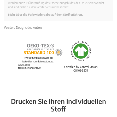
werden nur zur Überprüfung des Erscheinungsbildes des Drucks verwendet
und sind nicht für den Weiterverkauf bestimmt.
Mehr über die Farbwiedergabe auf dem Stoff erfahren.
Weitere Designs des Autors
IW 00399 Łukasiewicz-ŁIT
Tested for harmful substances.
www.oeko-
Certified by Control Union
tex.com/standard100
CU1099579
Drucken Sie Ihren individuellen
Stoff