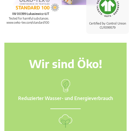
IW 00399 Łukasiewicz-ŁIT
Tested for harmful substances.
www.oeko-tex.com/standard100
Certified by Control Union
CU1099579
Wir sind Öko!
Reduzierter Wasser- und Energieverbrauch