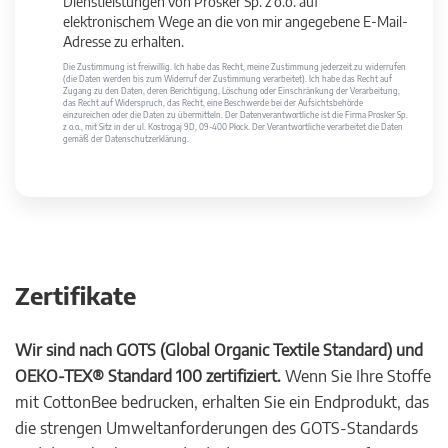
Dienstleistungen von Prosker Sp. z o.o. auf
elektronischem Wege an die von mir angegebene E-Mail-
Adresse zu erhalten.
Die Zustimmung ist freiwillig. Ich habe das Recht, meine Zustimmung jederzeit zu widerrufen
(die Daten werden bis zum Widerruf der Zustimmung verarbeitet). Ich habe das Recht auf
Zugang zu den Daten, deren Berichtigung, Löschung oder Einschränkung der Verarbeitung,
das Recht auf Widerspruch, das Recht, eine Beschwerde bei der Aufsichtsbehörde
einzureichen oder die Daten zu übermitteln. Der Datenverantwortliche ist die Firma Prosker Sp.
z o.o., mit Sitz in der ul. Kostrogaj 9D, 09-400 Płock. Der Verantwortliche verarbeitet die Daten
gemäß der Datenschutzerklärung.
Zertifikate
Wir sind nach GOTS (Global Organic Textile Standard) und
OEKO-TEX® Standard 100 zertifiziert.
Wenn Sie Ihre Stoffe
mit CottonBee bedrucken, erhalten Sie ein Endprodukt, das
die strengen Umweltanforderungen des GOTS-Standards