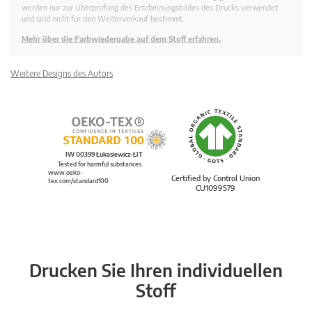
werden nur zur Überprüfung des Erscheinungsbildes des Drucks verwendet
und sind nicht für den Weiterverkauf bestimmt.
Mehr über die Farbwiedergabe auf dem Stoff erfahren.
Weitere Designs des Autors
IW 00399 Łukasiewicz-ŁIT
Tested for harmful substances.
www.oeko-
Certified by Control Union
tex.com/standard100
CU1099579
Drucken Sie Ihren individuellen
Stoff