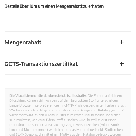
Bestelle über 10m um einen Mengenrabatt zu erhalten.
Mengenrabatt
GOTS-Transaktionszertifikat
Die Visualisierung, die du oben siehst, ist illustrativ.
Die Farben auf deinem
Bildschirm, können sich von den auf dem bedruckten Stoff unterscheiden.
Einige Browser interpretieren die im CMYK-Profil gespeicherten Farben falsch.
Wir können auch nicht garantieren, dass jedes Design vom Katalog „nahtlos”
wiederholt wird. Wenn du das Muster zum ersten Mal bestellst und sicher
sein möchtest, wie es auf dem Stoff aussehen wird, bestell zuerst einen
Probedruck. Das in der Vorschau angezeigte Wasserzeichen (Adobe Stock-
Logo und Musternummer) wird nicht auf das Material gedruckt. Stoffproben
und Stoff-Coupons, die mit einem Motiv aus dem Katalog gedruckt wurden,