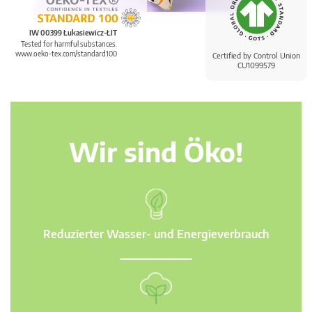
IW 00399 Łukasiewicz-ŁIT
Tested for harmful substances.
www.oeko-tex.com/standard100
Certified by Control Union
CU1099579
Wir sind Öko!
Reduzierter Wasser- und Energieverbrauch