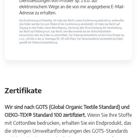
Dienstleistungen von Prosker Sp. z o.o. auf
elektronischem Wege an die von mir angegebene E-Mail-
Adresse zu erhalten.
Die Zustimmung ist freiwillig. Ich habe das Recht, meine Zustimmung jederzeit zu widerrufen
(die Daten werden bis zum Widerruf der Zustimmung verarbeitet). Ich habe das Recht auf
Zugang zu den Daten, deren Berichtigung, Löschung oder Einschränkung der Verarbeitung,
das Recht auf Widerspruch, das Recht, eine Beschwerde bei der Aufsichtsbehörde
einzureichen oder die Daten zu übermitteln. Der Datenverantwortliche ist die Firma Prosker Sp.
z o.o., mit Sitz in der ul. Kostrogaj 9D, 09-400 Płock. Der Verantwortliche verarbeitet die Daten
gemäß der Datenschutzerklärung.
Zertifikate
Wir sind nach GOTS (Global Organic Textile Standard) und
OEKO-TEX® Standard 100 zertifiziert.
Wenn Sie Ihre Stoffe
mit CottonBee bedrucken, erhalten Sie ein Endprodukt, das
die strengen Umweltanforderungen des GOTS-Standards