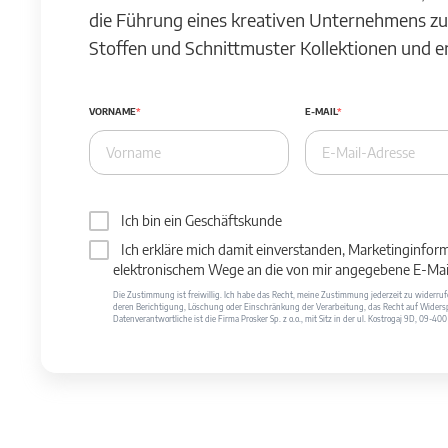
die Führung eines kreativen Unternehmens zu
Stoffen und Schnittmuster Kollektionen und 
VORNAME
E-MAIL
Ich bin ein Geschäftskunde
Ich erkläre mich damit einverstanden, Marketinginfor
elektronischem Wege an die von mir angegebene E-Mail
Die Zustimmung ist freiwillig. Ich habe das Recht, meine Zustimmung jederzeit zu widerr
deren Berichtigung, Löschung oder Einschränkung der Verarbeitung, das Recht auf Widersp
Datenverantwortliche ist die Firma Prosker Sp. z o.o., mit Sitz in der ul. Kostrogaj 9D, 09-