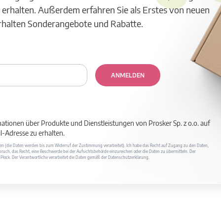
 erhalten. Außerdem erfahren Sie als Erstes von neuen
erhalten Sonderangebote und Rabatte.
ANMELDEN
mationen über Produkte und Dienstleistungen von Prosker Sp. z o.o. auf
-Adresse zu erhalten.
ufen (die Daten werden bis zum Widerruf der Zustimmung verarbeitet). Ich habe das Recht auf Zugang zu den Daten,
ruch, das Recht, eine Beschwerde bei der Aufsichtsbehörde einzureichen oder die Daten zu übermitteln. Der
400 Płock. Der Verantwortliche verarbeitet die Daten gemäß der Datenschutzerklärung.