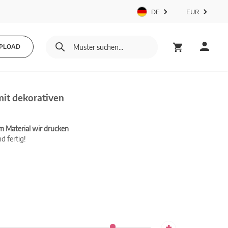
DE
EUR
PLOAD
mit dekorativen
m Material wir drucken
d fertig!
+