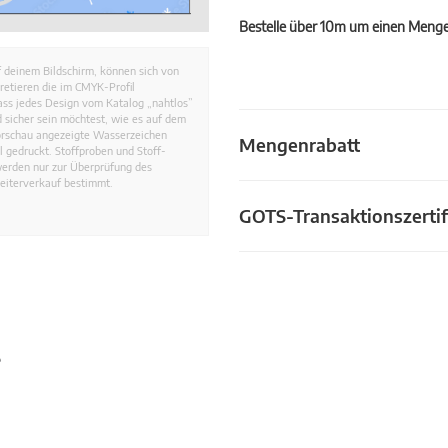
Bestelle über 10m um einen Mengen
 deinem Bildschirm, können sich von
retieren die im CMYK-Profil
dass jedes Design vom Katalog „nahtlos”
 sicher sein möchtest, wie es auf dem
Vorschau angezeigte Wasserzeichen
Mengenrabatt
 gedruckt. Stoffproben und Stoff-
werden nur zur Überprüfung des
eiterverkauf bestimmt.
GOTS-Transaktionszertif