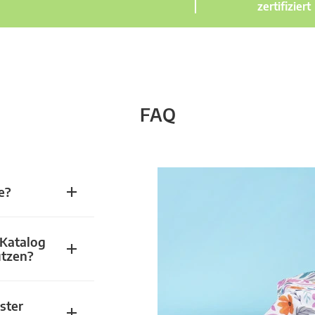
zertifiziert
FAQ
e?
 Katalog
utzen?
ster