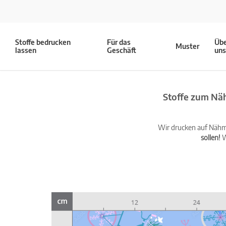
Stoffe bedrucken
Für das
Üb
Muster
lassen
Geschäft
un
Stoffe zum Näh
Wir drucken auf Nähma
sollen!
W