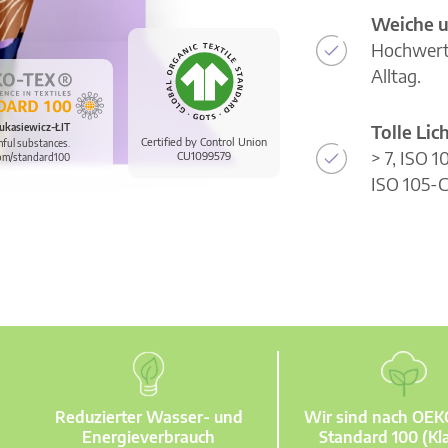
Weiche u
Hochwerti
Alltag.
Tolle Li
ukasiewicz-ŁIT
Certified by Control Union
mful substances.
> 7, ISO 
CU1099579
om/standard100
ISO 105-C
Reduzierter Wasser- und
Wir sind nach OE
Energieverbrauch
Standard 100 (Kla