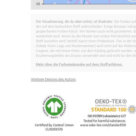
Die Visualisierung, die du oben siehst, ist illustrativ.
Die Farben auf
den auf dem bedruckten Stoff unterscheiden. Einige Browser interp
gespeicherten Farben falsch. Wir können auch nicht garantieren, 
wiederholt wird. Wenn du das Muster zum ersten Mal bestellst und
Stoff aussehen wird, bestell zuerst einen Probedruck. Das in der 
(Adobe Stock-Logo und Musternummer) wird nicht auf das Material
Coupons, die mit einem Motiv aus dem Katalog gedruckt wurden, 
Erscheinungsbildes des Drucks verwendet und sind nicht für den W
Mehr über die Farbwiedergabe auf dem Stoff erfahren.
Weitere Designs des Autors
IW 00399 Łukasiewicz-ŁIT
Tested for harmful substances.
Certified by Control Union
www.oeko-tex.com/standard100
CU1099579