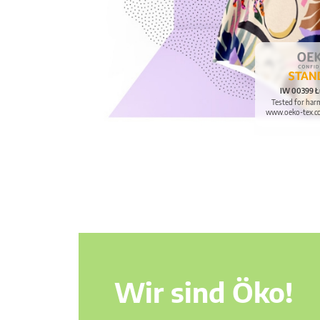
IW 00399 Ł
Tested for har
www.oeko-tex.c
Wir sind Öko!