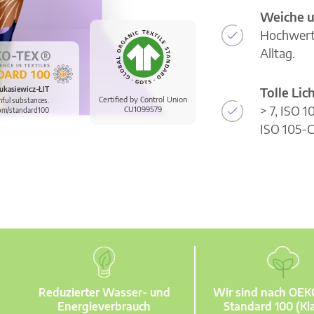
Weiche u
Hochwerti
Alltag.
Tolle Li
ukasiewicz-ŁIT
Certified by Control Union
mful substances.
> 7, ISO 
CU1099579
om/standard100
ISO 105-C
Reduzierter Wasser- und
Wir sind nach OE
Energieverbrauch
Standard 100 (Kla