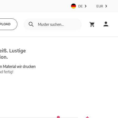
DE
EUR
PLOAD
eiß. Lustige
ion.
m Material wir drucken
d fertig!
+