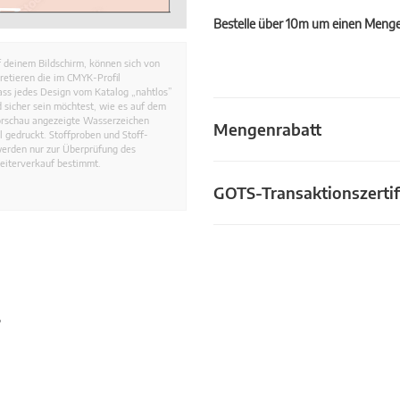
Bestelle über 10m um einen Mengen
 deinem Bildschirm, können sich von
retieren die im CMYK-Profil
dass jedes Design vom Katalog „nahtlos”
 sicher sein möchtest, wie es auf dem
Vorschau angezeigte Wasserzeichen
Mengenrabatt
 gedruckt. Stoffproben und Stoff-
werden nur zur Überprüfung des
eiterverkauf bestimmt.
GOTS-Transaktionszertif