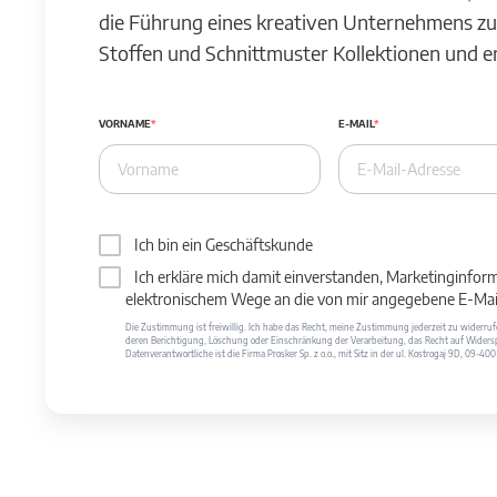
die Führung eines kreativen Unternehmens zu
Stoffen und Schnittmuster Kollektionen und 
VORNAME
E-MAIL
Ich bin ein Geschäftskunde
Ich erkläre mich damit einverstanden, Marketinginfor
elektronischem Wege an die von mir angegebene E-Mail
Die Zustimmung ist freiwillig. Ich habe das Recht, meine Zustimmung jederzeit zu widerr
deren Berichtigung, Löschung oder Einschränkung der Verarbeitung, das Recht auf Widersp
Datenverantwortliche ist die Firma Prosker Sp. z o.o., mit Sitz in der ul. Kostrogaj 9D, 09-