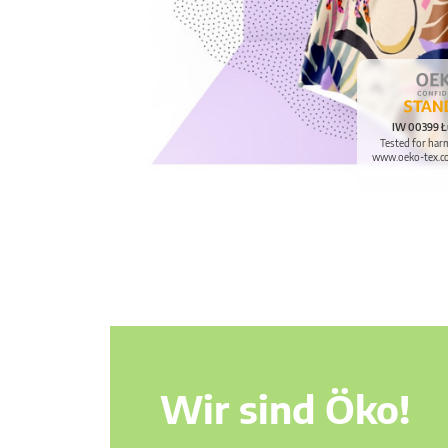
IW 00399 Ł
Tested for har
www.oeko-tex.c
Wir sind Öko!