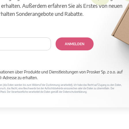
 erhalten. Außerdem erfahren Sie als Erstes von neuen
erhalten Sonderangebote und Rabatte.
ANMELDEN
mationen über Produkte und Dienstleistungen von Prosker Sp. z o.o. auf
-Adresse zu erhalten.
ufen (die Daten werden bis zum Widerruf der Zustimmung verarbeitet). Ich habe das Recht auf Zugang zu den Daten,
ruch, das Recht, eine Beschwerde bei der Aufsichtsbehörde einzureichen oder die Daten zu übermitteln. Der
400 Płock. Der Verantwortliche verarbeitet die Daten gemäß der Datenschutzerklärung.