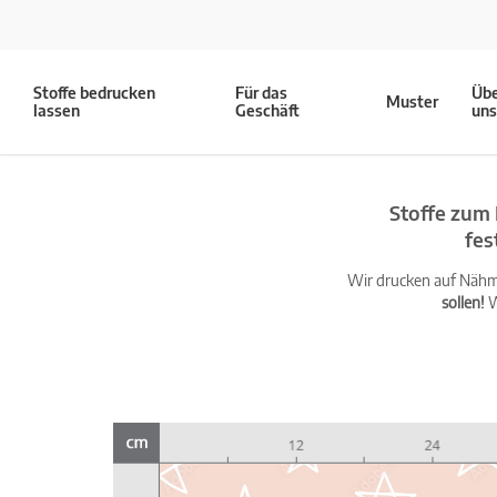
Stoffe bedrucken
Für das
Üb
Muster
lassen
Geschäft
un
Stoffe zum 
fes
Wir drucken auf Nähma
sollen!
W