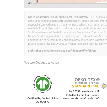
Die Visualisierung, die du oben siehst, ist illustrativ.
Die Farben auf
den auf dem bedruckten Stoff unterscheiden. Einige Browser interp
gespeicherten Farben falsch. Wir können auch nicht garantieren, 
wiederholt wird. Wenn du das Muster zum ersten Mal bestellst und
Stoff aussehen wird, bestell zuerst einen Probedruck. Das in der 
(Adobe Stock-Logo und Musternummer) wird nicht auf das Material
Coupons, die mit einem Motiv aus dem Katalog gedruckt wurden, 
Erscheinungsbildes des Drucks verwendet und sind nicht für den W
Mehr über die Farbwiedergabe auf dem Stoff erfahren.
Weitere Designs des Autors
IW 00399 Łukasiewicz-ŁIT
Tested for harmful substances.
Certified by Control Union
www.oeko-tex.com/standard100
CU1099579