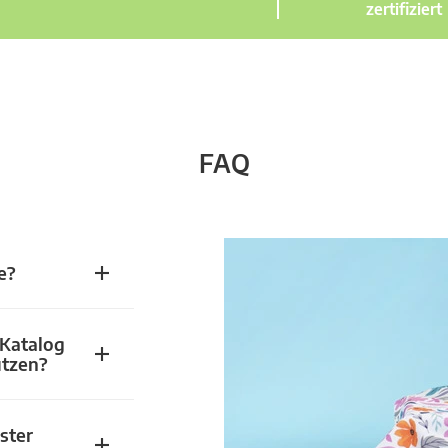
zertifiziert
FAQ
e?
 Katalog
utzen?
ster