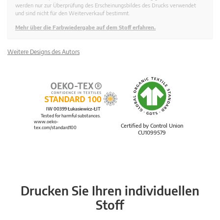
werden nur zur Überprüfung des Erscheinungsbildes des Drucks verwendet
und sind nicht für den Weiterverkauf bestimmt.
Mehr über die Farbwiedergabe auf dem Stoff erfahren.
Weitere Designs des Autors
IW 00399 Łukasiewicz-ŁIT
Tested for harmful substances.
www.oeko-
Certified by Control Union
tex.com/standard100
CU1099579
Drucken Sie Ihren individuellen
Stoff