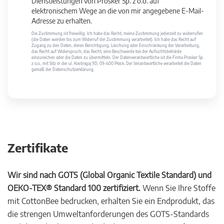
Dienstleistungen von Prosker Sp. z o.o. auf
elektronischem Wege an die von mir angegebene E-Mail-
Adresse zu erhalten.
Die Zustimmung ist freiwillig. Ich habe das Recht, meine Zustimmung jederzeit zu widerrufen
(die Daten werden bis zum Widerruf der Zustimmung verarbeitet). Ich habe das Recht auf
Zugang zu den Daten, deren Berichtigung, Löschung oder Einschränkung der Verarbeitung,
das Recht auf Widerspruch, das Recht, eine Beschwerde bei der Aufsichtsbehörde
einzureichen oder die Daten zu übermitteln. Der Datenverantwortliche ist die Firma Prosker Sp.
z o.o., mit Sitz in der ul. Kostrogaj 9D, 09-400 Płock. Der Verantwortliche verarbeitet die Daten
gemäß der Datenschutzerklärung.
Zertifikate
Wir sind nach GOTS (Global Organic Textile Standard) und
OEKO-TEX® Standard 100 zertifiziert.
Wenn Sie Ihre Stoffe
mit CottonBee bedrucken, erhalten Sie ein Endprodukt, das
die strengen Umweltanforderungen des GOTS-Standards