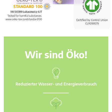
IW 00399 Łukasiewicz-ŁIT
Tested for harmful substances.
www.oeko-tex.com/standard100
Certified by Control Union
CU1099579
Wir sind Öko!
Reduzierter Wasser- und Energieverbrauch