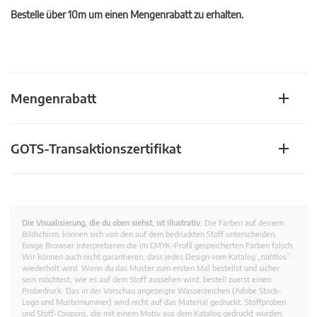
Bestelle über 10m um einen Mengenrabatt zu erhalten.
Mengenrabatt
GOTS-Transaktionszertifikat
Die Visualisierung, die du oben siehst, ist illustrativ.
Die Farben auf deinem
Bildschirm, können sich von den auf dem bedruckten Stoff unterscheiden.
Einige Browser interpretieren die im CMYK-Profil gespeicherten Farben falsch.
Wir können auch nicht garantieren, dass jedes Design vom Katalog „nahtlos”
wiederholt wird. Wenn du das Muster zum ersten Mal bestellst und sicher
sein möchtest, wie es auf dem Stoff aussehen wird, bestell zuerst einen
Probedruck. Das in der Vorschau angezeigte Wasserzeichen (Adobe Stock-
Logo und Musternummer) wird nicht auf das Material gedruckt. Stoffproben
und Stoff-Coupons, die mit einem Motiv aus dem Katalog gedruckt wurden,