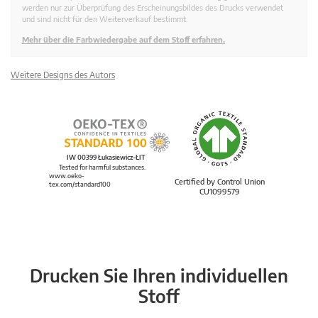
werden nur zur Überprüfung des Erscheinungsbildes des Drucks verwendet
und sind nicht für den Weiterverkauf bestimmt.
Mehr über die Farbwiedergabe auf dem Stoff erfahren.
Weitere Designs des Autors
IW 00399 Łukasiewicz-ŁIT
Tested for harmful substances.
www.oeko-
Certified by Control Union
tex.com/standard100
CU1099579
Drucken Sie Ihren individuellen
Stoff