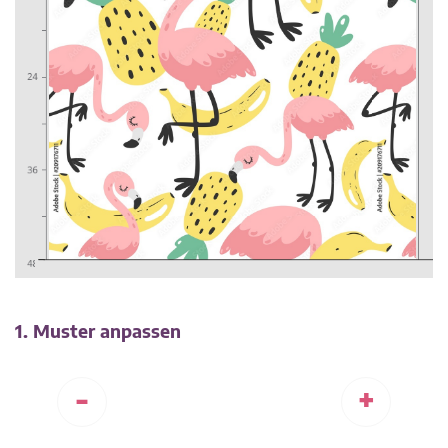
1. Muster anpassen
-
+