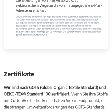
Dienstleistungen von Prosker Sp. z o.o. auf
elektronischem Wege an die von mir angegebene E-Mail-
Adresse zu erhalten.
Die Zustimmung ist freiwillig. Ich habe das Recht, meine Zustimmung jederzeit zu widerrufen
(die Daten werden bis zum Widerruf der Zustimmung verarbeitet). Ich habe das Recht auf
Zugang zu den Daten, deren Berichtigung, Löschung oder Einschränkung der Verarbeitung,
das Recht auf Widerspruch, das Recht, eine Beschwerde bei der Aufsichtsbehörde
einzureichen oder die Daten zu übermitteln. Der Datenverantwortliche ist die Firma Prosker Sp.
z o.o., mit Sitz in der ul. Kostrogaj 9D, 09-400 Płock. Der Verantwortliche verarbeitet die Daten
gemäß der Datenschutzerklärung.
Zertifikate
Wir sind nach GOTS (Global Organic Textile Standard) und
OEKO-TEX® Standard 100 zertifiziert.
Wenn Sie Ihre Stoffe
mit CottonBee bedrucken, erhalten Sie ein Endprodukt, das
die strengen Umweltanforderungen des GOTS-Standards