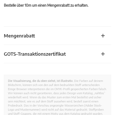
Bestelle über 10m um einen Mengenrabatt zu erhalten.
Mengenrabatt
GOTS-Transaktionszertifikat
Die Visualisierung, die du oben siehst, ist illustrativ.
Die Farben auf deinem
Bildschirm, können sich von den auf dem bedruckten Stoff unterscheiden.
Einige Browser interpretieren die im CMYK-Profil gespeicherten Farben falsch.
Wir können auch nicht garantieren, dass jedes Design vom Katalog „nahtlos”
wiederholt wird. Wenn du das Muster zum ersten Mal bestellst und sicher
sein möchtest, wie es auf dem Stoff aussehen wird, bestell zuerst einen
Probedruck. Das in der Vorschau angezeigte Wasserzeichen (Adobe Stock-
Logo und Musternummer) wird nicht auf das Material gedruckt. Stoffproben
und Stoff-Coupons, die mit einem Motiv aus dem Katalog gedruckt wurden,