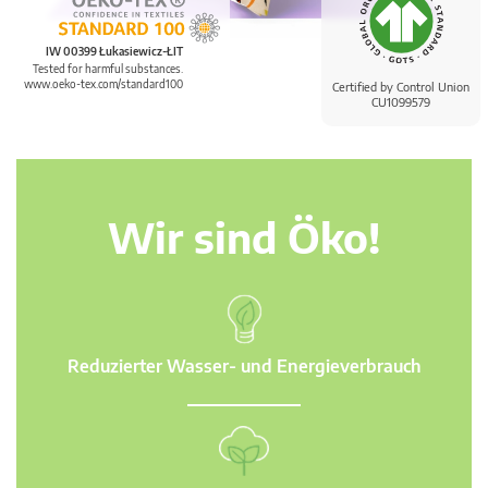
IW 00399 Łukasiewicz-ŁIT
Tested for harmful substances.
www.oeko-tex.com/standard100
Certified by Control Union
CU1099579
Wir sind Öko!
Reduzierter Wasser- und Energieverbrauch